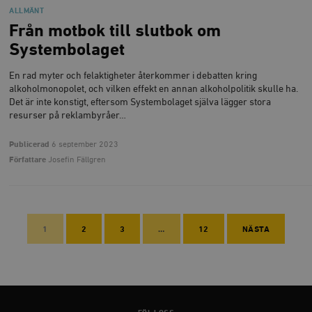
ALLMÄNT
Från motbok till slutbok om
Systembolaget
En rad myter och felaktigheter återkommer i debatten kring
alkoholmonopolet, och vilken effekt en annan alkoholpolitik skulle ha.
Det är inte konstigt, eftersom Systembolaget själva lägger stora
resurser på reklambyråer…
Publicerad
6 september 2023
Författare
Josefin Fällgren
1
2
3
…
12
NÄSTA