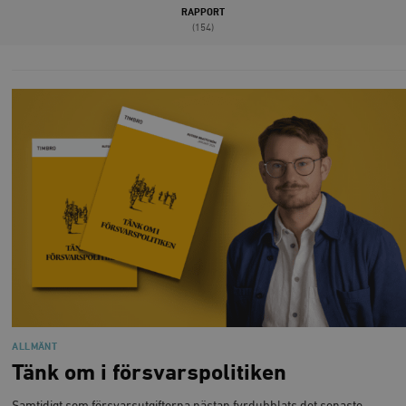
RAPPORT
(154)
ALLMÄNT
Tänk om i försvarspolitiken
Samtidigt som försvarsutgifterna nästan fyrdubblats det senaste