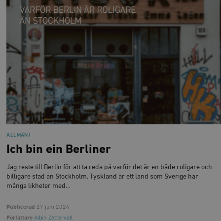
woocommerce_cart_hash
Automattic
S
Inc.
timbro.se
_hjFirstSeen
Hotjar Ltd
.timbro.se
m
ALLMÄNT
Ich bin ein Berliner
woocommerce_items_in_cart
Automattic
S
Inc.
timbro.se
Jag reste till Berlin för att ta reda på varför det är en både roligare och
billigare stad än Stockholm. Tyskland är ett land som Sverige har
många likheter med…
wp_woocommerce_session_[abcdef0123456789]
timbro.se
2
{32}
Publicerad
27 juni 2024
Författare
Albin Zettervall
__cf_bm
Cloudflare