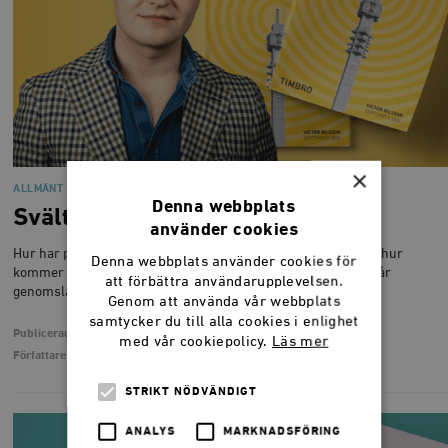
×
ALLMÄNT
Denna webbplats
Svältfödd eller svullen?
använder cookies
Hur har public service roll utvecklats till vad den är idag, och hur
Denna webbplats använder cookies för
kommer den se ut framöver om public service-betänkandet får
att förbättra användarupplevelsen.
genomslag i nästa sändningstillstånd?
Genom att använda vår webbplats
samtycker du till alla cookies i enlighet
Publicerad
13 september 2024
med vår cookiepolicy.
Läs mer
Författare
Victor Nilsson
STRIKT NÖDVÄNDIGT
ANALYS
MARKNADSFÖRING