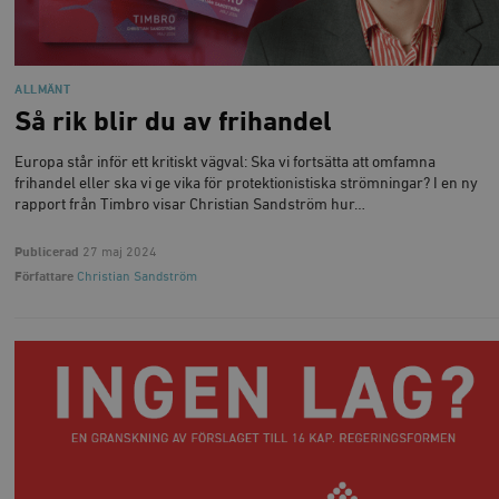
_hjSessionUser_675006
.timbro.se
1 år
Inc.
månad
av Vimeo-
.vimeo.com
videospelare
_hjIncludedInSessionSample_675006
.timbro.se
2
webbplatser.
minuter
_hjSession_675006
.timbro.se
30
ALLMÄNT
minuter
Så rik blir du av frihandel
Europa står inför ett kritiskt vägval: Ska vi fortsätta att omfamna
frihandel eller ska vi ge vika för protektionistiska strömningar? I en ny
rapport från Timbro visar Christian Sandström hur…
Publicerad
27 maj 2024
Författare
Christian Sandström