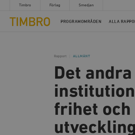
Timbro
Förlag
Smedjan
Timbro
PROGRAMOMRÅDEN
ALLA RAPPO
Rapport
ALLMÄNT
Det andra
institution
frihet och
utvecklin