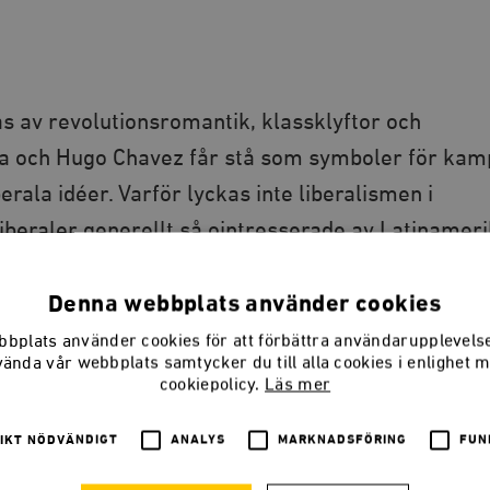
s av revolutionsromantik, klassklyftor och
a och Hugo Chavez får stå som symboler för ka
rala idéer. Varför lyckas inte liberalismen i
iberaler generellt så ointresserade av Latinamer
Denna webbplats använder cookies
bplats använder cookies för att förbättra användarupplevel
vända vår webbplats samtycker du till alla cookies i enlighet 
cookiepolicy.
Läs mer
LADDA NER
(PDF) 1,6 MB
IKT NÖDVÄNDIGT
ANALYS
MARKNADSFÖRING
FUN