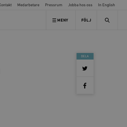
Kontakt
Medarbetare
Pressrum
Jobba hos oss
In English
MENY
FÖLJ
FÖLJ OSS
SEARCH
DELA
a