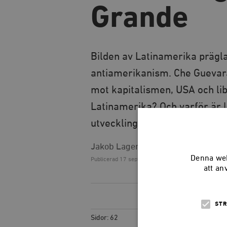
Grande
Bilden av Latinamerika prägla
antiamerikanism. Che Guevar
mot kapitalismen, USA och libe
Latinamerika? Och varför är l
utveckling?
Jakob Lagerkranser
Denna web
Publicerad
17 september 2008, 15.35
att an
STR
Sidor: 62