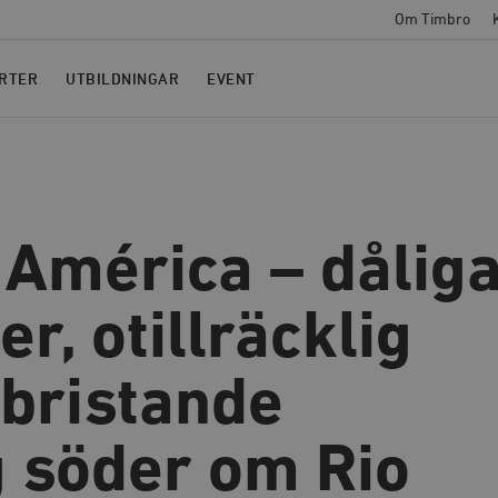
Om Timbro
RTER
UTBILDNINGAR
EVENT
 América – dålig
er, otillräcklig
 bristande
g söder om Rio