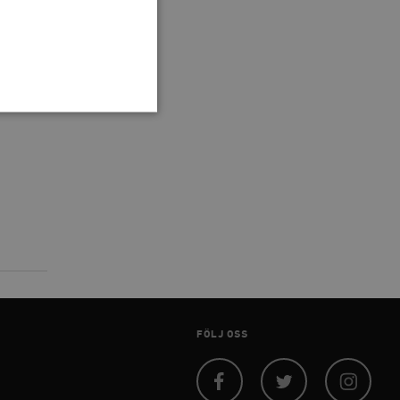
 inte användas ordentligt
agnens innehåll / data
påra början av
essioner. Den innehåller
FÖLJ OSS
agnens innehåll / data