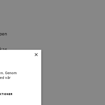
mpen
ikas
×
sen. Genom
med vår
KTIONER