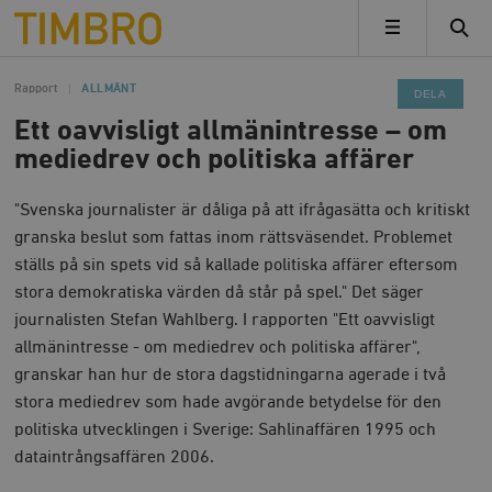
Timbro
MENY
Rapport
ALLMÄNT
DELA
Ett oavvisligt allmänintresse – om
mediedrev och politiska affärer
"Svenska journalister är dåliga på att ifrågasätta och kritiskt
granska beslut som fattas inom rättsväsendet. Problemet
ställs på sin spets vid så kallade politiska affärer eftersom
stora demokratiska värden då står på spel." Det säger
journalisten Stefan Wahlberg. I rapporten "Ett oavvisligt
allmänintresse - om mediedrev och politiska affärer",
granskar han hur de stora dagstidningarna agerade i två
stora mediedrev som hade avgörande betydelse för den
politiska utvecklingen i Sverige: Sahlinaffären 1995 och
dataintrångsaffären 2006.