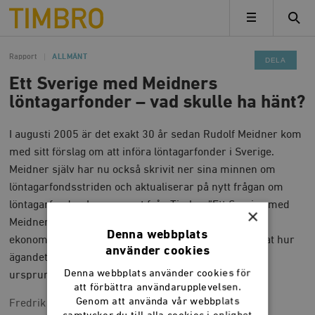
Timbro
MENY
Rapport
ALLMÄNT
DELA
Ett Sverige med Meidners
löntagarfonder – vad skulle ha hänt?
I augusti 2005 är det exakt 30 år sedan Rudolf Meidner kom
med sitt förslag om att införa löntagarfonder i Sverige.
Meidner själv har nu också skrivit ner sina minnen om
löntagarfondsstriden och aktualiserar på nytt frågan om
löntagarfonder. I en rapport från Timbro,”Ett Sverige med
×
Meidners löntagarfonder - vad skulle ha hänt?”, har
Denna webbplats
ekonomerna Fredrik Erixon och Per Hortlund studerat hur
använder cookies
ägandet av svenska företag hade varit om Meidners
Denna webbplats använder cookies för
ursprungliga förslag om löntagarfonder hade införts.
att förbättra användarupplevelsen.
Genom att använda vår webbplats
Fredrik Erixon, Per Hortlund