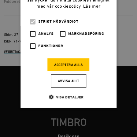
samtycker du till alla cookies i enlighet
Publicerad
24 augusti 2005, 10.14
med vår cookiepolicy.
Läs mer
STRIKT NÖDVÄNDIGT
LADDA NER
(PDF) 1,0 MB
ANALYS
MARKNADSFÖRING
Sidor: 27
ISBN: 91-7566-591-3
FUNKTIONER
#FÖRETAGANDE
ACCEPTERA ALLA
FÖLJ OSS
AVVISA ALLT
VISA DETALJER
Facebook
Twitter
Instagram
Strikt nödvändigt
Analys
Marknadsföring
Funktioner
Besök oss