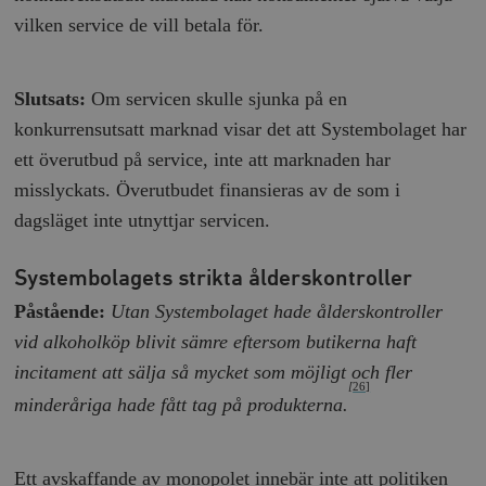
vilken service de vill betala för.
Slutsats:
Om servicen skulle sjunka på en
konkurrensutsatt marknad visar det att Systembolaget har
ett överutbud på service, inte att marknaden har
misslyckats. Överutbudet finansieras av de som i
dagsläget inte utnyttjar servicen.
Systembolagets strikta ålderskontroller
Påstående:
Utan Systembolaget hade ålderskontroller
vid alkoholköp blivit sämre eftersom butikerna haft
incitament att sälja så mycket som möjligt och fler
[
26]
minderåriga hade fått tag på produkterna.
Ett avskaffande av monopolet innebär inte att politiken