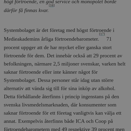
högt förtroende, en god service och monopolet borde
[16]
därför få finnas kvar.
Systembolaget är det företag med högst förtroende i
[17]
Medieakademins årliga förtroendebarometer.
71
procent uppger att de har mycket eller ganska stort
förtroende för dem. Det innebär också att 29 procent av
befolkningen, närmare 2,5 miljoner svenskar, varken helt
saknar förtroende eller inte känner något för
Systembolaget. Dessa personer står idag utan större
alternativ att vända sig till för sina inköp av alkohol.
Detta förhållande återfinns i princip ingenstans på den
svenska livsmedelsmarknaden, där konsumenter som
saknar förtroende för ett företag vanligtvis kan välja ett
annat. Exempelvis återfinns både ICA och Coop på
förtroendebarometern med 49 respektive 39 procent men