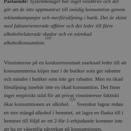
Påstående:
Systembolaget har inget vinstkrav och det
gör att de inte uppmuntrar till onödig konsumtion genom
reklamkampanjer och merförsäljning i butik. Det är skönt
med faktaorienterade affärer och det leder till färre
alkoholrelaterade skador och en minskad
[14]
alkoholkonsumtion.
Vinstintresse på en konkurrensutsatt marknad leder till att
konsumenterna köper mer i de butiker som ger rabatter
och mindre i butiker som inte ger rabatter. Men en ökad
försäljning innebär inte en ökad konsumtion. Det finns
inget empiriskt stöd för att privat vinstintresse faktiskt
[15]
ökar konsumtionen av alkohol.
Svenskar lagrar redan
en stor mängd alkohol i hemmet, att lagra en flaska till i
hemmet till följd av ett 2-för-1-erbjudande kommer inte
att ha en väsentlig påverkan på konsumtionen.