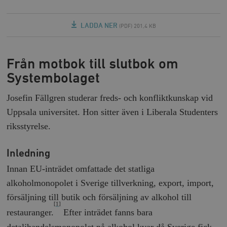
LADDA NER
(PDF) 201,4 KB
Från motbok till slutbok om
Systembolaget
Josefin Fällgren studerar freds- och konfliktkunskap vid
Uppsala universitet. Hon sitter även i Liberala Studenters
riksstyrelse.
Inledning
Innan EU-inträdet omfattade det statliga
alkoholmonopolet i Sverige tillverkning, export, import,
försäljning till butik och försäljning av alkohol till
[1]
restauranger.
Efter inträdet fanns bara
detaljhandelsmonopolet på alkohol kvar då Sverige fick