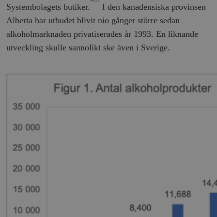
Inc.
m
Systembolagets butiker.
I den kanadensiska provinsen
.vimeo.com
Alberta har utbudet blivit nio gånger större sedan
alkoholmarknaden privatiserades år 1993. En liknande
utveckling skulle sannolikt ske även i Sverige.
Leverantör
Namn
Utgång
B
/ Domän
Leverantör /
Namn
Utgång
Beskrivning
_ga
Google LLC
1 år 1
D
Domän
.timbro.se
månad
a
U
YSC
Google LLC
Session
Denna cookie 
e
.youtube.com
av YouTube fö
G
spåra visning
a
inbäddade vi
a
u
VISITOR_INFO1_LIVE
Google LLC
6
Denna cookie 
t
.youtube.com
månader
av Youtube fö
g