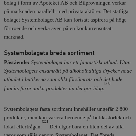
bolag i form av Apoteket AB och Bilprovningen verkar
/ Domän
på marknaden parallellt med privata aktörer. Det statliga
woocommerce_cart_hash
Automattic
S
Inc.
bolaget Systembolaget AB kan fortsatt aspirera på högt
timbro.se
förtroende och verka även på en konkurrensutsatt
marknad.
_hjFirstSeen
Hotjar Ltd
.timbro.se
m
Systembolagets breda sortiment
Påstående:
Systembolaget har ett fantastiskt utbud. Utan
Systembolagets ensamrätt på alkoholhaltiga drycker hade
utbudet i butikerna sannolikt försämrats och det hade
[21]
funnits färre unika produkter än det gör idag.
woocommerce_items_in_cart
Automattic
S
Inc.
Systembolagets fasta sortiment innehåller ungefär 2 800
timbro.se
produkter, men kan variera beroende på butiksstorlek och
[22]
lokal efterfrågan.
Det utgör bara en liten del av alla
wp_woocommerce_session_[abcdef0123456789]
timbro.se
2
varor som säljs genom Systembolaget. Det ”breda
{32}