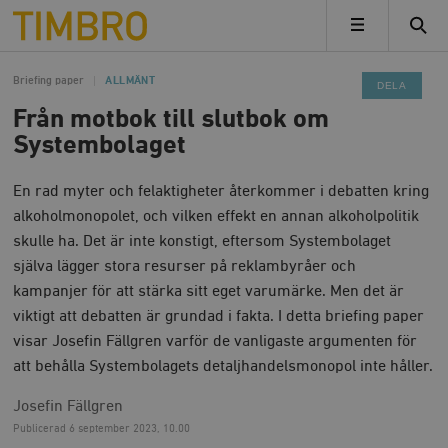
Timbro
MENY
Briefing paper
ALLMÄNT
DELA
Från motbok till slutbok om
Systembolaget
En rad myter och felaktigheter återkommer i debatten kring
alkoholmonopolet, och vilken effekt en annan alkoholpolitik
skulle ha. Det är inte konstigt, eftersom Systembolaget
själva lägger stora resurser på reklambyråer och
kampanjer för att stärka sitt eget varumärke. Men det är
viktigt att debatten är grundad i fakta. I detta briefing paper
visar Josefin Fällgren varför de vanligaste argumenten för
att behålla Systembolagets detaljhandelsmonopol inte håller.
Josefin Fällgren
Publicerad
6 september 2023, 10.00