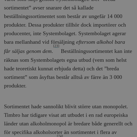
sortimentet” avser snarare det så kallade
__cf_bm
Cloudflare
Inc.
m
beställningssortimentet som består av ungefär 14 000
.myfonts.net
produkter. Dessa produkter tillhör dock importörer och
producenter, inte Systembolaget. Systembolaget agerar
bara mellanhand vid försäljning
eftersom alkohol bara
[23]
får säljas genom dem
.
Beställningssortimentet kan inte
räknas som Systembolagets egna utbud (vem som helst
hade teoretiskt kunnat erbjuda detta) och det ”breda
_hjAbsoluteSessionInProgress
Hotjar Ltd
sortiment” som åsyftas består alltså av färre än 3 000
.timbro.se
m
produkter.
Sortimentet hade sannolikt blivit större utan monopolet.
Timbro har tidigare visat att utbudet i en rad europeiska
länder utan alkoholmonopol är bredare både generellt och
för specifika alkoholsorter än sortimentet i flera av
__cf_bm
Cloudflare
[24]