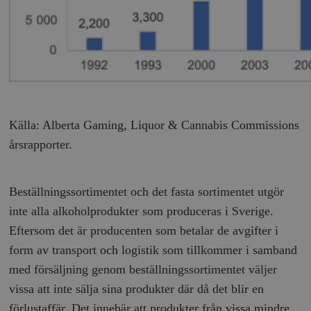
hålla reda på
k
användarinst
i
för Youtube-v
w
inbäddade i
a
webbplatser;
s
också avgör
f
webbplatsbe
w
använder den
eller gamla 
_gid
Google LLC
1 dag
D
av Youtube-
.timbro.se
G
gränssnittet.
o
v
mailchimp_landing_site
Mailchimp
28 dagar
Källa: Alberta Gaming, Liquor & Cannabis Commissions
o
timbro.se
o
årsrapporter.
__cf_bm
Cloudflare
30
Denna cookie
_gat_UA-19195086-1
.timbro.se
54
D
Inc.
minuter
för att skilja
sekunder
c
.podbean.com
människor oc
G
Detta är förd
m
Beställningssortimentet och det fasta sortimentet utgör
för webbplat
i
att göra gilti
i
inte alla alkoholprodukter som produceras i Sverige.
rapporter o
e
användningen
si
Eftersom det är producenten som betalar de avgifter i
deras webbpl
_
a
form av transport och logistik som tillkommer i samband
_fbp
Meta
3
Används av F
s
Platform Inc.
månader
för att lever
p
med försäljning genom beställningssortimentet väljer
.timbro.se
serie
t
reklamproduk
vissa att inte sälja sina produkter där då det blir en
såsom realti
_ga_YBG49SLCTY
.timbro.se
1 år 1
D
från
månad
G
förlustaffär. Det innebär att produkter från vissa mindre
tredjepartsa