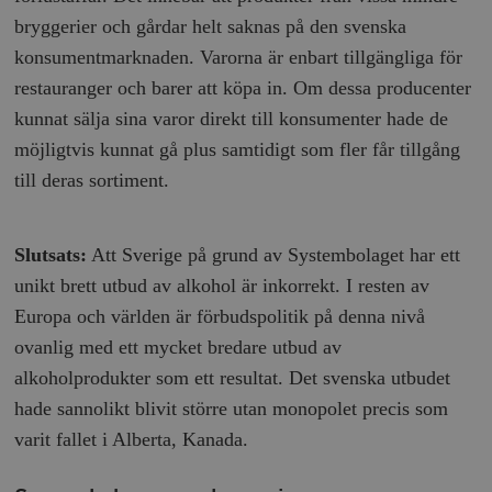
b
bryggerier och gårdar helt saknas på den svenska
vuid
Vimeo.com
1 år 1
Dessa kakor 
_hjSessionUser_675006
.timbro.se
1 år
Inc.
månad
av Vimeo-
konsumentmarknaden. Varorna är enbart tillgängliga för
.vimeo.com
videospelare
_hjIncludedInSessionSample_675006
.timbro.se
2
webbplatser.
minuter
restauranger och barer att köpa in. Om dessa producenter
kunnat sälja sina varor direkt till konsumenter hade de
_hjSession_675006
.timbro.se
30
minuter
möjligtvis kunnat gå plus samtidigt som fler får tillgång
till deras sortiment.
Slutsats:
Att Sverige på grund av Systembolaget har ett
unikt brett utbud av alkohol är inkorrekt. I resten av
Europa och världen är förbudspolitik på denna nivå
ovanlig med ett mycket bredare utbud av
alkoholprodukter som ett resultat. Det svenska utbudet
hade sannolikt blivit större utan monopolet precis som
varit fallet i Alberta, Kanada.