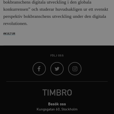
bokbranschens digitala utveckling i den globala
kärnwebbplatsfunktioner som användarinloggning
och kontohantering. Webbplatsen kan inte användas
konkurrensen” och studerar huvudsakligen ur ett svenskt
ordentligt utan strikt nödvändiga cookies.
perspektiv bokbranschens utveckling under den digitala
Leverantör
Namn
U
/ Domän
revolutionen.
woocommerce_cart_hash
Automattic
S
Inc.
#KULTUR
timbro.se
_hjFirstSeen
Hotjar Ltd
FÖLJ OSS
.timbro.se
m
Facebook
Twitter
Instagram
Besök oss
woocommerce_items_in_cart
Automattic
S
Inc.
Kungsgatan 60, Stockholm
timbro.se