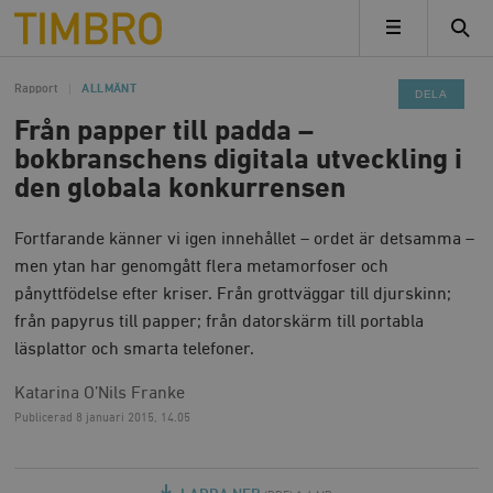
Timbro
MENY
Rapport
ALLMÄNT
DELA
Från papper till padda –
bokbranschens digitala utveckling i
den globala konkurrensen
Fortfarande känner vi igen innehållet – ordet är detsamma –
men ytan har genomgått flera metamorfoser och
pånyttfödelse efter kriser. Från grottväggar till djurskinn;
från papyrus till papper; från datorskärm till portabla
läsplattor och smarta telefoner.
Katarina O’Nils Franke
Publicerad
8 januari 2015, 14.05