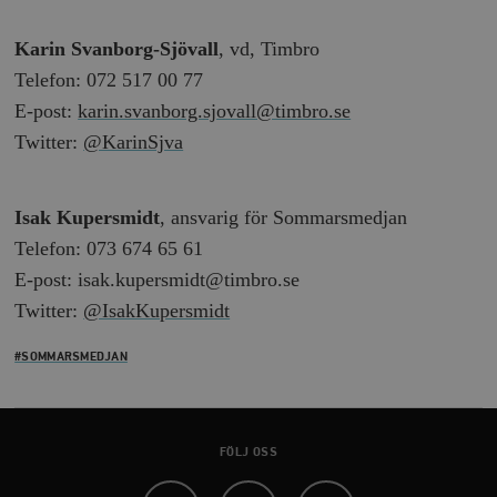
timbro.se
Karin Svanborg-Sjövall
, vd, Timbro
Telefon: 072 517 00 77
_hjFirstSeen
Hotjar Ltd
E-post:
karin.svanborg.sjovall@timbro.se
.timbro.se
m
Twitter:
@KarinSjva
Isak Kupersmidt
, ansvarig för Sommarsmedjan
Telefon: 073 674 65 61
E-post: isak.kupersmidt@timbro.se
Twitter:
@IsakKupersmidt
woocommerce_items_in_cart
Automattic
S
Inc.
timbro.se
#SOMMARSMEDJAN
wp_woocommerce_session_[abcdef0123456789]
timbro.se
2
{32}
FÖLJ OSS
__cf_bm
Cloudflare
Inc.
m