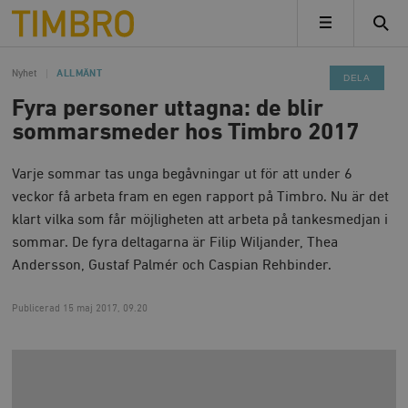
Timbro
MENY
Nyhet
ALLMÄNT
DELA
Fyra personer uttagna: de blir
sommarsmeder hos Timbro 2017
Varje sommar tas unga begåvningar ut för att under 6
veckor få arbeta fram en egen rapport på Timbro. Nu är det
klart vilka som får möjligheten att arbeta på tankesmedjan i
sommar. De fyra deltagarna är Filip Wiljander, Thea
Andersson, Gustaf Palmér och Caspian Rehbinder.
Publicerad
15 maj 2017, 09.20