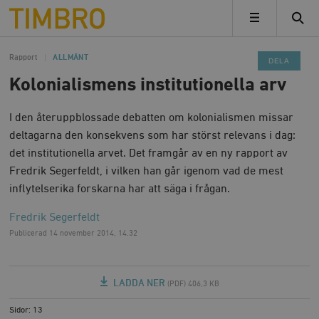
Timbro
MENY
Rapport
ALLMÄNT
DELA
Kolonialismens institutionella arv
I den återuppblossade debatten om kolonialismen missar
deltagarna den konsekvens som har störst relevans i dag:
det institutionella arvet. Det framgår av en ny rapport av
Fredrik Segerfeldt, i vilken han går igenom vad de mest
inflytelserika forskarna har att säga i frågan.
Fredrik Segerfeldt
Publicerad
14 november 2014, 14.32
LADDA NER
(PDF) 406,3 KB
Sidor: 13