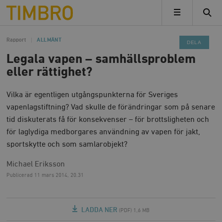
Timbro
MENY
Rapport
ALLMÄNT
DELA
Legala vapen – samhällsproblem
eller rättighet?
Vilka är egentligen utgångspunkterna för Sveriges
vapenlagstiftning? Vad skulle de förändringar som på senare
tid diskuterats få för konsekvenser – för brottsligheten och
för laglydiga medborgares användning av vapen för jakt,
sportskytte och som samlarobjekt?
Michael Eriksson
Publicerad
11 mars 2014, 20.31
LADDA NER
(PDF) 1,6 MB