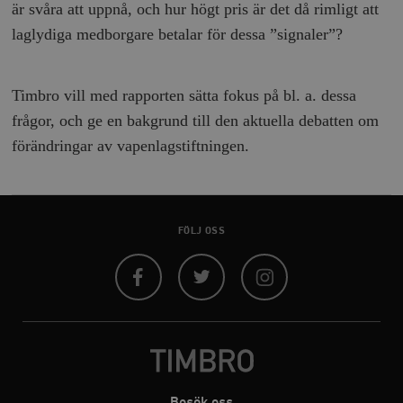
är svåra att uppnå, och hur högt pris är det då rimligt att
Strikt nödvändiga kakor tillåter
kärnwebbplatsfunktioner som användarinloggning
laglydiga medborgare betalar för dessa ”signaler”?
och kontohantering. Webbplatsen kan inte användas
ordentligt utan strikt nödvändiga cookies.
Leverantör
Namn
U
Timbro vill med rapporten sätta fokus på bl. a. dessa
/ Domän
frågor, och ge en bakgrund till den aktuella debatten om
woocommerce_cart_hash
Automattic
S
Inc.
förändringar av vapenlagstiftningen.
timbro.se
_hjFirstSeen
Hotjar Ltd
.timbro.se
m
FÖLJ OSS
Facebook
Twitter
Instagram
woocommerce_items_in_cart
Automattic
S
Inc.
Besök oss