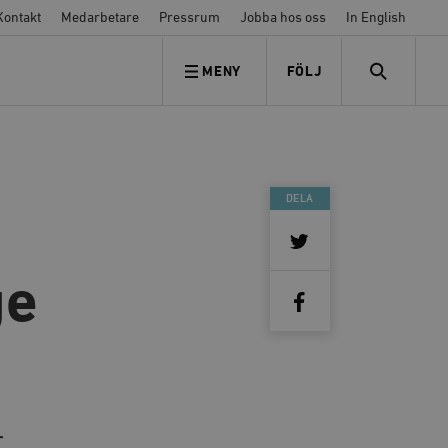
Kontakt
Medarbetare
Pressrum
Jobba hos oss
In English
MENY
FÖLJ
FÖLJ OSS
SEARCH
DELA
ge
r