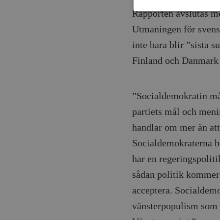
Rapporten avslutas me
Utmaningen för svensk
Strikt nödvändiga kakor ti
inte bara blir ”sista s
utan strikt nödvändiga cook
Finland och Danmark 
Namn
woocommerce_cart_has
”Socialdemokratin mås
partiets mål och meni
_hjFirstSeen
handlar om mer än att
Socialdemokraterna beh
woocommerce_items_in_
har en regeringspoliti
wp_woocommerce_sessio
sådan politik kommer a
{32}
acceptera. Socialdemok
__cf_bm
vänsterpopulism som 
_hjAbsoluteSessionInPr