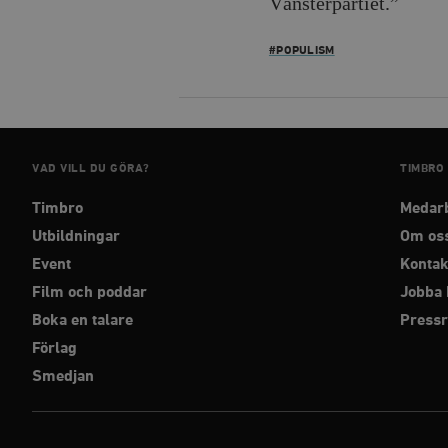
Vänsterpartiet.”
#POPULISM
__cf_bm
Namn
Namn
VAD VILL DU GÖRA?
TIMBRO
_ga
YSC
Timbro
Medar
Utbildningar
Om os
VISITOR_INFO1_LIVE
Event
Kontak
Film och poddar
Jobba 
_gid
mailchimp_landing_site
Boka en talare
Press
Förlag
__cf_bm
_gat_UA-19195086-1
Smedjan
_fbp
_ga_YBG49SLCTY