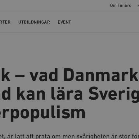
Om Timbro
RTER
UTBILDNINGAR
EVENT
k – vad Danmark
nd kan lära Sveri
erpopulism
, är lätt att prata om men svårigheten är stor fö