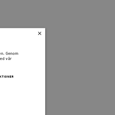
×
sen. Genom
med vår
KTIONER