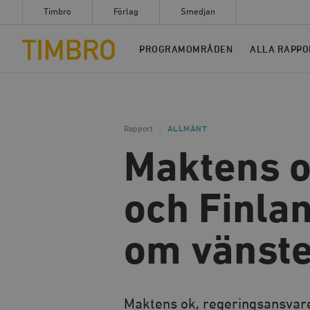
Timbro
Förlag
Smedjan
Timbro
PROGRAMOMRÅDEN
ALLA RAPPO
Rapport
ALLMÄNT
Maktens o
och Finla
om vänst
Maktens ok, regeringsansvaret