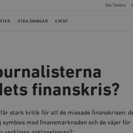
Om Timbro
RTER
UTBILDNINGAR
EVENT
ournalisterna
ets finanskris?
år stark kritik för att de missade finanskrisen: d
lig symbios med finansmarknaden och de väjer för
r verkligen anklagelserna?