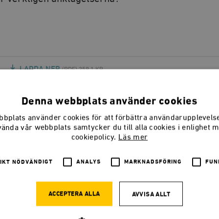
LADDA NER
(PDF) 359,1 KB
Denna webbplats använder cookies
bplats använder cookies för att förbättra användarupplevel
Missade journalisterna århundradets finanskris?
vända vår webbplats samtycker du till alla cookies i enlighet 
sén granskat svenska ekonomijournalisters
cookiepolicy.
Läs mer
t år som ledde fram till Lehman Brothers kollaps
IKT NÖDVÄNDIGT
ANALYS
MARKNADSFÖRING
FUN
örande internationell utblick.
ACCEPTERA ALLA
AVVISA ALLT
deles smickrande för landets ekonomijournalistkår.