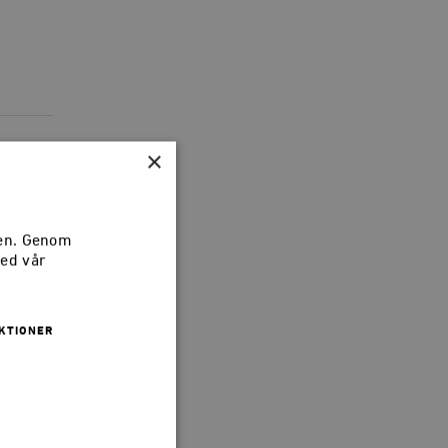
×
sen. Genom
med vår
KTIONER