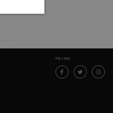
 inte användas ordentligt
agnens innehåll / data
FÖLJ OSS
påra början av
essioner. Den innehåller
Facebook
Twitter
Instagram
agnens innehåll / data
ellan människor och bots.
ör att göra giltiga