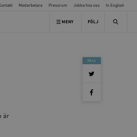
Kontakt
Medarbetare
Pressrum
Jobba hos oss
In English
MENY
FÖLJ
FÖLJ OSS
SEARCH
DELA
e är