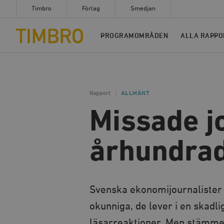
Timbro
Förlag
Smedjan
Timbro
PROGRAMOMRÅDEN
ALLA RAPPO
Rapport
ALLMÄNT
Missade j
århundrad
Svenska ekonomijournalister f
okunniga, de lever i en skad
läsarreaktioner. Men stämme