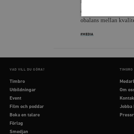
Författaren föreslår n
annat en osund kårand
obalans mellan kvalite
#MEDIA
Strikt nödvändiga kakor ti
utan strikt nödvändiga cook
Namn
woocommerce_cart_has
VAD VILL DU GÖRA?
TIMBRO
_hjFirstSeen
Timbro
Medar
Utbildningar
Om os
woocommerce_items_in_
Event
Kontak
Film och poddar
Jobba 
wp_woocommerce_sessio
Boka en talare
Press
{32}
Förlag
__cf_bm
Smedjan