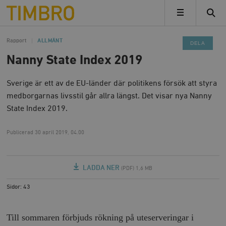
Timbro
MENY
Rapport
ALLMÄNT
DELA
Nanny State Index 2019
Sverige är ett av de EU-länder där politikens försök att styra
medborgarnas livsstil går allra längst. Det visar nya Nanny
State Index 2019.
Publicerad
30 april 2019, 04.00
LADDA NER
(PDF) 1,6 MB
Sidor: 43
Till sommaren förbjuds rökning på uteserveringar i