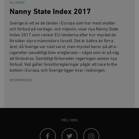
timbro.se
ALLMÄNT
Nanny State Index 2017
Sverige är ett av de länder i Europa som har mest skatter
_hjFirstSeen
Hotjar Ltd
.timbro.se
m
och förbud på vardags- och nöjesliv, visar nya Nanny State
Index 2017 som rankar EU-länderna efter hur mycket de
försöker styra människors livsstil. Det är bättre än förra
året, då Sverige var näst värst, men mycket beror på att e-
cigaretter oavsiktligt blev oreglerade – något som är på väg
att förändras. Samtidigt förbereder regeringen sexton nya
förbud. Vad gäller livsstilsregleringar pågår ett race to the
bottom i Europa, och Sverige ligger kvar i ledningen.
#FÖRMYNDERI
woocommerce_items_in_cart
Automattic
S
Inc.
timbro.se
wp_woocommerce_session_[abcdef0123456789]
timbro.se
2
{32}
FÖLJ OSS
__cf_bm
Cloudflare
Inc.
m
.myfonts.net