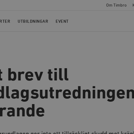
Om Timbro
RTER
UTBILDNINGAR
EVENT
 brev till
dlagsutredningen
örande