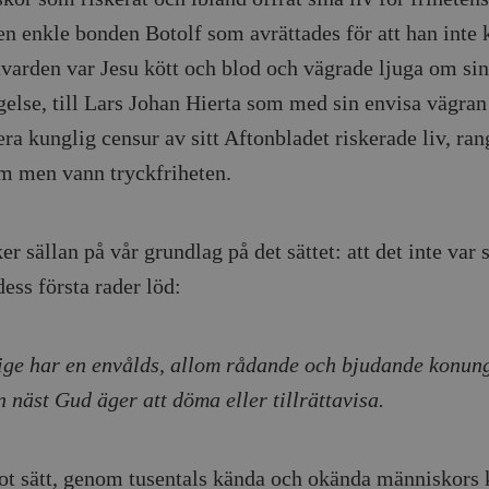
en enkle bonden Botolf som avrättades för att han inte 
ttvarden var Jesu kött och blod och vägrade ljuga om sin
gelse, till Lars Johan Hierta som med sin envisa vägran 
ra kunglig censur av sitt Aftonbladet riskerade liv, ran
m men vann tryckfriheten.
er sällan på vår grundlag på det sättet: att det inte var 
ess första rader löd:
ige har en envålds, allom rådande och bjudande konun
n näst Gud äger att döma eller tillrättavisa.
ot sätt, genom tusentals kända och okända människors