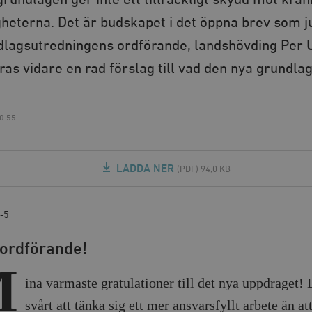
rundlagen ger inte ett tillräckligt skydd mot krä
gheterna. Det är budskapet i det öppna brev som j
ndlagsutredningens ordförande, landshövding Per U
as vidare en rad förslag till vad den nya grundlag
0.55
LADDA NER
(PDF) 94,0 KB
-5
 ordförande!
M
ina varmaste gratulationer till det nya uppdraget! 
svårt att tänka sig ett mer ansvarsfyllt arbete än at