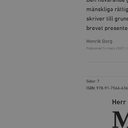
Den nuvarande g
mänskliga rätti
skriver till gru
brevet presenter
Henrik Borg
Publicerad
16 mars 2007, 1
Sidor: 7
ISBN: 978-91-7566-636
Herr