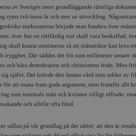
erna av Sveriges mest grundläggande rättsliga dokumen
ag ryms två tusen år och mer av utveckling. Någonstans
 grekiska stadsstaterna började man fundera över männ
eter, över hur en rättfärdig stat skall vara beskaffad, öv
ång skall kunna minimeras så att människor kan leva ett 
ch trygghet. Där såddes det frö som millennier senare s
ra och bära demokratins och rättsstatens frukt. Men frö
v sig självt. Det krävde den ömma vård som sekler av fi
e för att mana fram goda argument, men framför allt k
ring som tusentals män och kvinnor villigt offrade: mo
rsakande och alltför ofta blod.
er sällan på vår grundlag på det sättet: att den är result
or som riskerat och ibland offrat sina liv för frihetens