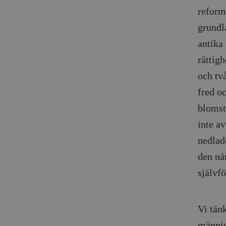
reform
grundl
antika
rättigh
och tv
fred o
blomst
inte a
nedlad
den nä
självfö
Vi tänk
människ