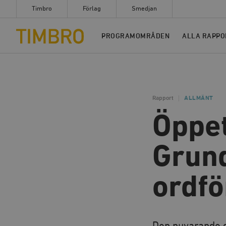
Timbro
Förlag
Smedjan
Timbro
PROGRAMOMRÅDEN
ALLA RAPPO
Rapport
ALLMÄNT
Öppet
Grun
ordf