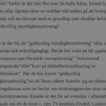
för? Varför är det inte fler som får kalla kårar, känner h
Google LLC
1 dag
Denna cookie ställs in av Google Analytics. Den l
Mailchimp
28 dagar
.timbro.se
unikt värde för varje besökt sida och används fö
timbro.se
e eller ögonen tåras av stolthet vid tanken på att Sveri
sidvisningar.
Cloudflare
30
Denna cookie används för att skilja mellan människor och bot
.timbro.se
54
Detta är en mönstertyps-cookie som har ställts in
Inc.
minuter
för webbplatsen för att göra giltiga rapporter om användnin
ati och en rättsstat med en grundlag som skyddar befo
sekunder
mönsterelementet i namnet innehåller det unika i
.podbean.com
kontot eller webbplatsen det hänför sig till. Det 
odtycklig myndighetsutövning?
som används för att begränsa mängden data som 
Meta
3
Används av Facebook för att leverera en serie reklamproduk
webbplatser med hög trafikvolym.
Platform Inc.
månader
från tredjepartsannonsörer
.timbro.se
.timbro.se
1 år 1
Denna cookie används av Google Analytics för at
månad
sessionstillståndet.
Vimeo.com
1 år 1
Dessa kakor används av Vimeo-videospelaren på webbplatse
 är det för att ”godtycklig myndighetsutövning” låter s
Inc.
månad
.timbro.se
1 år
.vimeo.com
tiskt och svårtillgängligt. Det är lite svårt att bli upph
mple_675006
.timbro.se
2
uristprosa som”förstärkt normprövning” ”reformerad
minuter
.timbro.se
30
ingsmakt”eller”krav på dubbelkriminalisering av
minuter
rihetsbrott”. När de hör frasen ”godtycklig
hetsutövning”ser de flesta säkert framför sig en tjäns
ringskassan som tar beslut om ersättningsnivåer utan st
nstruktionerna. Kanske är det för att svenskar i allmänh
gade om att de lever i, som TV-profilen Fredrik Lindst