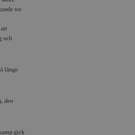
kunde tro
att
g och
så länge
g, den
 kamp gick