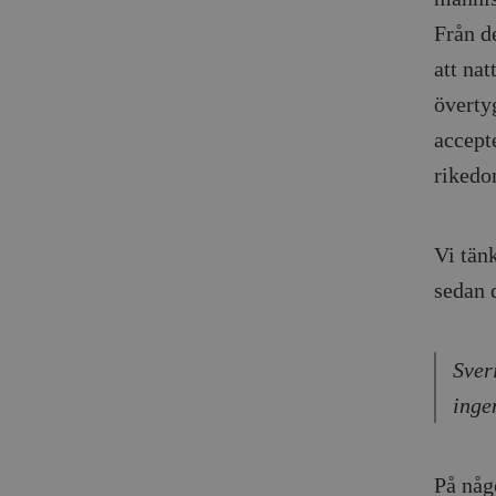
Från d
att na
överty
accepte
rikedo
Vi tänk
sedan d
Sver
inge
På någ