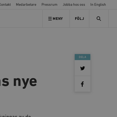
Kontakt
Medarbetare
Pressrum
Jobba hos oss
In English
MENY
FÖLJ
FÖLJ OSS
SEARCH
DELA
s nye