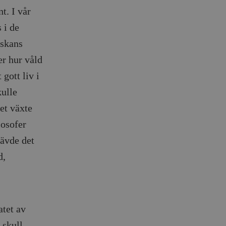
t. I vår
 i de
iskans
er hur våld
gott liv i
kulle
et växte
losofer
rävde det
d,
atet av
 skull.