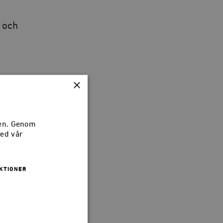
 och
×
sen. Genom
med vår
KTIONER