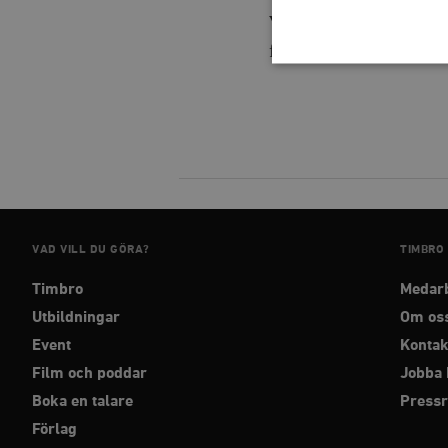
vinna stöd bland part
främst att se till att v
Strikt nödvändiga kakor ti
utan strikt nödvändiga cook
Namn
woocommerce_cart_has
VAD VILL DU GÖRA?
TIMBRO
_hjFirstSeen
Timbro
Medar
Utbildningar
Om os
woocommerce_items_in_
Event
Kontak
Film och poddar
Jobba 
wp_woocommerce_sessio
Boka en talare
Press
{32}
Förlag
__cf_bm