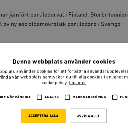
r jämfört partiledarval i Finland, Storbritannien
 av ny socialdemokratisk partiledare i Sverige
Denna webbplats använder cookies
LADDA NER
(PDF) 610,4 KB
bplats använder cookies för att förbättra användarupplevel
vända vår webbplats samtycker du till alla cookies i enlighet 
cookiepolicy.
Läs mer
r att partiledarval i Sverige och
IKT NÖDVÄNDIGT
ANALYS
MARKNADSFÖRING
FUN
rna är väldigt annorlunda än i Finland,
nada. I de andra länderna kan kandidaterna öppet
ACCEPTERA ALLA
AVVISA ALLT
eda partiet och bedriver sedan valrörelser för att