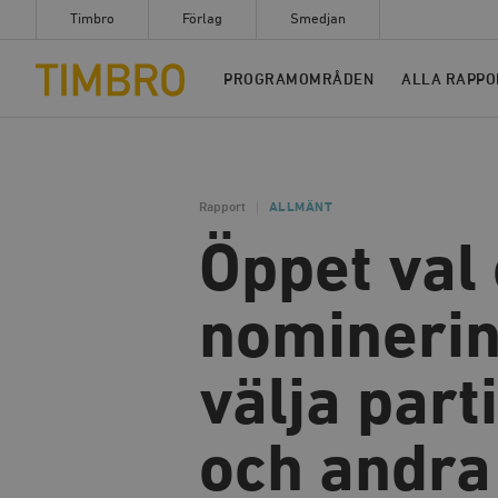
Timbro
Förlag
Smedjan
Timbro
PROGRAMOMRÅDEN
ALLA RAPPO
Rapport
ALLMÄNT
Öppet val 
nominerin
välja part
och andra