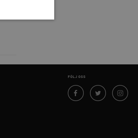
 inte användas ordentligt
agnens innehåll / data
FÖLJ OSS
påra början av
essioner. Den innehåller
agnens innehåll / data
Facebook
Twitter
Instagram
ellan människor och bots.
ör att göra giltiga