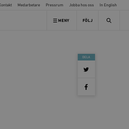
Kontakt
Medarbetare
Pressrum
Jobba hos oss
In English
MENY
FÖLJ
FÖLJ OSS
SEARCH
DELA