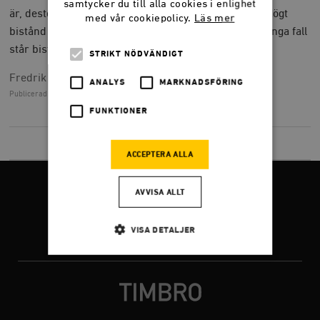
samtycker du till alla cookies i enlighet
är, desto lägre är reformtakten i mottagarländerna. Högt
med vår cookiepolicy.
Läs mer
bistånd tenderar också att förstärka korruption. I många fall
står biståndets effekt i direkt motsats till sitt syfte.
STRIKT NÖDVÄNDIGT
Fredrik Erixon
ANALYS
MARKNADSFÖRING
Publicerad
1 januari 2005, 00.00
FUNKTIONER
LADDA NER
(PDF) 221,0 KB
ACCEPTERA ALLA
FÖLJ OSS
AVVISA ALLT
VISA DETALJER
Facebook
Twitter
Instagram
Strikt nödvändigt
Analys
Marknadsföring
Funktioner