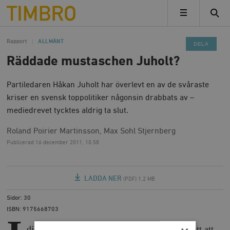
Timbro
MENY
Rapport
ALLMÄNT
DELA
Räddade mustaschen Juholt?
Partiledaren Håkan Juholt har överlevt en av de svåraste
kriser en svensk toppolitiker någonsin drabbats av –
mediedrevet tycktes aldrig ta slut.
Roland Poirier Martinsson, Max Sohl Stjernberg
Publicerad
16 december 2011, 10.58
LADDA NER
(PDF) 1,2 MB
Sidor: 30
ISBN: 9175668703
diskussionen har många kommentatorer påstått att