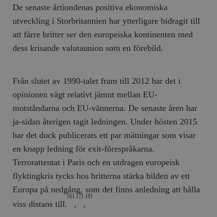
De senaste årtiondenas positiva ekonomiska
utveckling i Storbritannien har ytterligare bidragit till
att färre britter ser den europeiska kontinenten med
dess krisande valutaunion som en förebild.
Från slutet av 1990-talet fram till 2012 har det i
opinionen vägt relativt jämnt mellan EU-
motståndarna och EU-vännerna. De senaste åren har
ja-sidan återigen tagit ledningen. Under hösten 2015
har det dock publicerats ett par mätningar som visar
en knapp ledning för exit-förespråkarna.
Terrorattentat i Paris och en utdragen europeisk
flyktingkris tycks hos britterna stärka bilden av ett
Europa på nedgång, som det finns anledning att hålla
[6]
[7]
[8]
viss distans till.
,
,