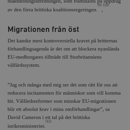
maktdelningsutredningen, som framställts på uppdrag
[9]
[10]
__cf_bm
Cloudflare
av den förra brittiska koalitionsregeringen.
,
Inc.
m
.myfonts.net
Migrationen från öst
Det kanske mest kontroversiella kravet på britternas
förhandlingsagenda är det om att blockera nyanlända
EU-medborgares tillträde till Storbritanniens
välfärdssystem.
_hjAbsoluteSessionInProgress
Hotjar Ltd
.timbro.se
m
”Jag och många med mig ser det som rätt för oss att
reducera incitamenten för människor som vill komma
hit. Välfärdsreformer som minskar EU-migrationen
blir ett absolut krav i mina omförhandlingar”, sa
David Cameron i ett tal på det brittiska
[11]
inrikesministeriet.
__cf_bm
Cloudflare