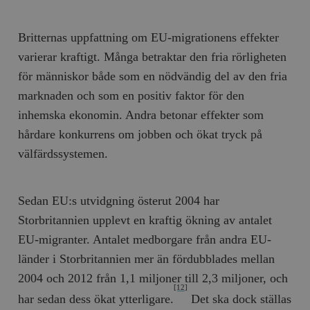
Inc.
m
.vimeo.com
Britternas uppfattning om EU-migrationens effekter
varierar kraftigt. Många betraktar den fria rörligheten
för människor både som en nödvändig del av den fria
marknaden och som en positiv faktor för den
inhemska ekonomin. Andra betonar effekter som
hårdare konkurrens om jobben och ökat tryck på
välfärdssystemen.
Leverantör
Namn
Utgång
B
Sedan EU:s utvidgning österut 2004 har
/ Domän
Leverantör /
Storbritannien upplevt en kraftig ökning av antalet
Namn
Utgång
Beskrivning
_ga
Google LLC
1 år 1
D
Domän
.timbro.se
månad
a
EU-migranter. Antalet medborgare från andra EU-
U
YSC
Google LLC
Session
Denna cookie 
e
.youtube.com
av YouTube fö
länder i Storbritannien mer än fördubblades mellan
G
spåra visning
a
inbäddade vi
2004 och 2012 från 1,1 miljoner till 2,3 miljoner, och
a
[12]
u
VISITOR_INFO1_LIVE
Google LLC
6
Denna cookie 
har sedan dess ökat ytterligare.
Det ska dock ställas
t
.youtube.com
månader
av Youtube fö
g