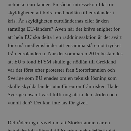
och icke-euroländer. En sådan intressekonflikt rör
skyldigheten att bidra med nödlån till euroländer i
kris. Är skyldigheten euroländernas eller är den
samtliga EU-länders? Även när det krävs enighet för
att hela EU ska delta i en räddningsaktion är det svårt
för små medlemsländer att ensamma stå emot trycket
från euroländerna. När det sommaren 2015 bestämdes
att EU:s fond EFSM skulle ge nödlån till Grekland
var det först efter protester från Storbritannien och
Sverige som EU enades om en teknisk lösning som
skulle skydda länder utanför euron från risker. Hade
Sverige ensamt varit tufft nog att ta den striden och
vunnit den? Det kan inte tas för givet.
Det råder inga tvivel om att Storbritannien är en
betydelsefull allierad till Sverige, och därför är det