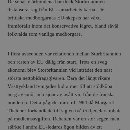
De senaste årtiondena har dock Storbritannien
distanserat sig från EU-samarbetets kärna. De
brittiska medborgarnas EU-skepsis har växt,
framförallt inom det konservativa lägret, bland såväl
folkvalda som vanliga medborgare.
I flera avseenden var relationen mellan Storbritannien
och resten av EU dålig från start. Trots en svag
ekonomi blev Storbritannien vid inträdet den näst
största nettobidragsgivaren. Bara det långt rikare
Västtyskland tvingades bidra mer till att stödköpa
berg av smör och sjöar av osålt vin från de franska
bönderna. Detta pågick fram till 1984 då Margaret
Thatcher förhandlade till sig en två tredjedelars rabatt
på medlemsavgiften. Rabatten var en stor seger, men
stärkte i andra EU-ledares ögon bilden av ett