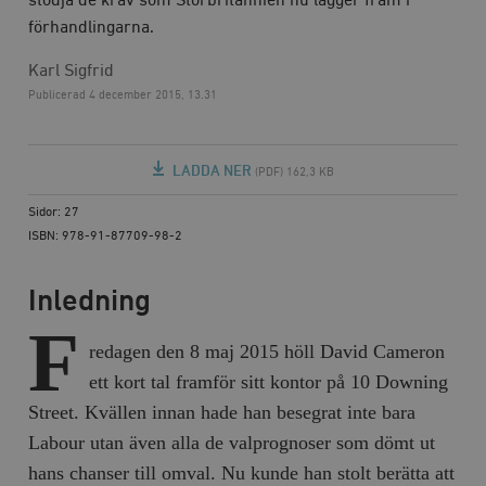
stödja de krav som Storbritannien nu lägger fram i
förhandlingarna.
Karl Sigfrid
Publicerad
4 december 2015, 13.31
LADDA NER
(PDF) 162,3 KB
Sidor: 27
ISBN: 978-91-87709-98-2
Inledning
F
redagen den 8 maj 2015 höll David Cameron
ett kort tal framför sitt kontor på 10 Downing
Street. Kvällen innan hade han besegrat inte bara
Labour utan även alla de valprognoser som dömt ut
hans chanser till omval. Nu kunde han stolt berätta att