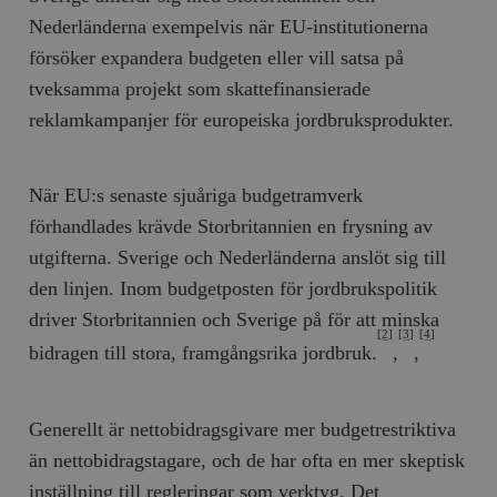
Nederländerna exempelvis när EU-institutionerna
försöker expandera budgeten eller vill satsa på
tveksamma projekt som skattefinansierade
reklamkampanjer för europeiska jordbruksprodukter.
När EU:s senaste sjuåriga budgetramverk
förhandlades krävde Storbritannien en frysning av
utgifterna. Sverige och Nederländerna anslöt sig till
den linjen. Inom budgetposten för jordbrukspolitik
driver Storbritannien och Sverige på för att minska
[2]
[3]
[4]
bidragen till stora, framgångsrika jordbruk.
,
,
Generellt är nettobidragsgivare mer budgetrestriktiva
än nettobidragstagare, och de har ofta en mer skeptisk
inställning till regleringar som verktyg. Det