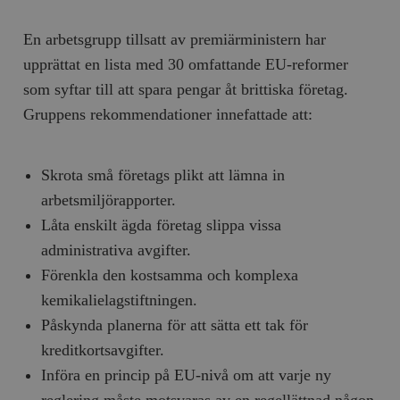
En arbetsgrupp tillsatt av premiärministern har
upprättat en lista med 30 omfattande EU-reformer
som syftar till att spara pengar åt brittiska företag.
Gruppens rekommendationer innefattade att:
Skrota små företags plikt att lämna in
arbetsmiljörapporter.
Låta enskilt ägda företag slippa vissa
administrativa avgifter.
Förenkla den kostsamma och komplexa
kemikalielagstiftningen.
Påskynda planerna för att sätta ett tak för
kreditkortsavgifter.
Införa en princip på EU-nivå om att varje ny
reglering måste motsvaras av en regellättnad någon