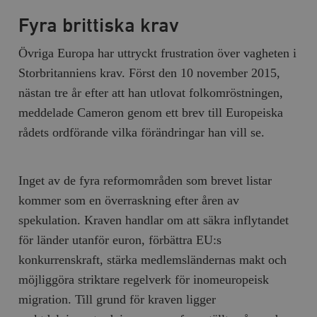
/ Domän
Fyra brittiska krav
woocommerce_cart_hash
Automattic
S
Inc.
timbro.se
Övriga Europa har uttryckt frustration över vagheten i
Storbritanniens krav. Först den 10 november 2015,
nästan tre år efter att han utlovat folkomröstningen,
_hjFirstSeen
Hotjar Ltd
.timbro.se
m
meddelade Cameron genom ett brev till Europeiska
rådets ordförande vilka förändringar han vill se.
Inget av de fyra reformområden som brevet listar
kommer som en överraskning efter åren av
spekulation. Kraven handlar om att säkra inflytandet
woocommerce_items_in_cart
Automattic
S
för länder utanför euron, förbättra EU:s
Inc.
timbro.se
konkurrenskraft, stärka medlemsländernas makt och
möjliggöra striktare regelverk för inomeuropeisk
migration. Till grund för kraven ligger
wp_woocommerce_session_[abcdef0123456789]
timbro.se
2
{32}