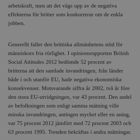
b
arbetskraft, men att det vägs upp av de negativa
vuid
Vimeo.com
1 år 1
Dessa kakor 
_hjSessionUser_675006
.timbro.se
1 år
Inc.
månad
av Vimeo-
effekterna för britter som konkurrerar om de enkla
.vimeo.com
videospelare
_hjIncludedInSessionSample_675006
.timbro.se
2
webbplatser.
jobben.
minuter
_hjSession_675006
.timbro.se
30
minuter
Generellt faller den brittiska allmänhetens stöd för
människors fria rörlighet. I opinionsrapporten British
Social Attitudes 2012 bedömde 52 procent av
britterna att den samlade invandringen, från länder
både i och utanför EU, hade negativa ekonomiska
konsekvenser. Motsvarande siffra år 2002, två år före
den stora EU-utvidgningen, var 43 procent. Den andel
av befolkningen som enligt samma mätning ville
minska invandringen, antingen mycket eller en aning,
var 75 procent 2012 jämfört med 72 procent 2003 och
63 procent 1995. Trenden bekräftas i andra mätningar.