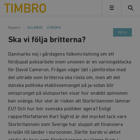
Timbro
MENY
Rapport
ALLMÄNT
EUROPA
DELA
Ska vi följa britterna?
Danmarks nej i gårdagens folkomröstning om ett
fördjupat polisarbete inom unionen är en varningsklocka
för David Cameron. Frågan väger lätt i jämförelse med
det utträde som britterna ska rösta om, men att det
danska politiska etablissemanget på ja-sidan blir
omsprunget på slutspurten visar hur snabbt opinionen
kan svänga. Hur stor är risken att Storbritannien lämnar
EU? Och hur bör svenska politiker agera? Enligt
rapportförfattaren Karl Sigfrid är det mycket tack vare
Storbritannien som Sverige har sluppit att finansiera
krislån till länder i eurozonen. Därför borde vi aktivt