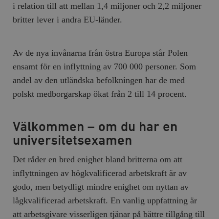
hålla reda på
i relation till att mellan 1,4 miljoner och 2,2 miljoner
k
användarinst
i
för Youtube-v
britter lever i andra EU-länder.
w
inbäddade i
a
webbplatser;
s
också avgör
f
webbplatsbe
w
använder den
Av de nya invånarna från östra Europa står Polen
eller gamla 
_gid
Google LLC
1 dag
D
av Youtube-
ensamt för en inflyttning av 700 000 personer. Som
.timbro.se
G
gränssnittet.
o
andel av den utländska befolkningen har de med
v
mailchimp_landing_site
Mailchimp
28 dagar
o
timbro.se
polskt medborgarskap ökat från 2 till 14 procent.
o
__cf_bm
Cloudflare
30
Denna cookie
_gat_UA-19195086-1
.timbro.se
54
D
Inc.
minuter
för att skilja
sekunder
c
.podbean.com
människor oc
Välkommen – om du har en
G
Detta är förd
m
för webbplat
universitetsexamen
i
att göra gilti
i
rapporter o
e
användningen
Det råder en bred enighet bland britterna om att
si
deras webbpl
_
inflyttningen av högkvalificerad arbetskraft är av
a
_fbp
Meta
3
Används av F
s
Platform Inc.
månader
för att lever
godo, men betydligt mindre enighet om nyttan av
p
.timbro.se
serie
t
reklamproduk
lågkvalificerad arbetskraft. En vanlig uppfattning är
såsom realti
_ga_YBG49SLCTY
.timbro.se
1 år 1
D
från
att arbetsgivare visserligen tjänar på bättre tillgång till
månad
G
tredjepartsa