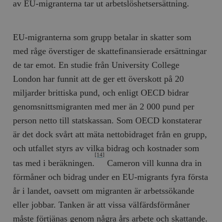
av EU-migranterna tar ut arbetslöshetsersättning.
EU-migranterna som grupp betalar in skatter som
med råge överstiger de skattefinansierade ersättningar
de tar emot. En studie från University College
London har funnit att de ger ett överskott på 20
miljarder brittiska pund, och enligt OECD bidrar
genomsnittsmigranten med mer än 2 000 pund per
person netto till statskassan. Som OECD konstaterar
är det dock svårt att mäta nettobidraget från en grupp,
och utfallet styrs av vilka bidrag och kostnader som
[14]
tas med i beräkningen.
Cameron vill kunna dra in
förmåner och bidrag under en EU-migrants fyra första
år i landet, oavsett om migranten är arbetssökande
eller jobbar. Tanken är att vissa välfärdsförmåner
måste förtjänas genom några års arbete och skattande.