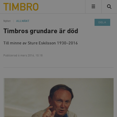
Timbro
MENY
Nyhet
ALLMÄNT
DELA
Timbros grundare är död
Till minne av Sture Eskilsson 1930–2016
Publicerad
6 mars 2016, 10.18