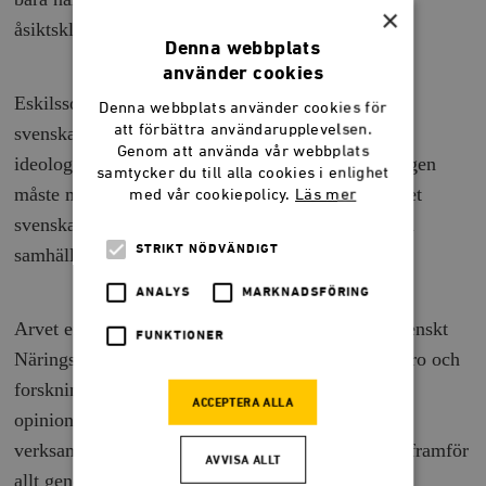
×
åsiktsklimatet i Sverige för alltid.
Denna webbplats
använder cookies
Eskilsson uppmärksammade tidigt det hot mot det
Denna webbplats använder cookies för
att förbättra användarupplevelsen.
svenska företagandet som kollektivistiska
Genom att använda vår webbplats
ideologier utgjorde och insåg att radikaliseringsvågen
samtycker du till alla cookies i enlighet
måste mötas med opinionsbildande insatser från det
med vår cookiepolicy.
Läs mer
svenska näringslivet. Företagens röst måste höras i
STRIKT NÖDVÄNDIGT
samhällsdebatten.
ANALYS
MARKNADSFÖRING
Arvet efter Sture Eskilsson lever i dag vidare i Svenskt
FUNKTIONER
Näringsliv och i form av organisationer som Timbro och
forskningsinstitutet Ratio, genom hundratals
ACCEPTERA ALLA
opinionsbildare som på ett eller annat sätt varit
verksamma i och kring dessa organisationer, men framför
AVVISA ALLT
allt genom att idéerna om ett fritt näringsliv och