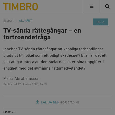
Timbro
MENY
Rapport
ALLMÄNT
DELA
TV-sända rättegångar – en
förtroendefråga
Innebär TV-sända rättegångar att känsliga förhandlingar
bjuds ut till folket som ett billigt skådespel? Eller är det ett
sätt att garantera att domstolarna sköter sina uppgifter i
enlighet med det allmänna rättsmedvetandet?
Maria Abrahamsson
Publicerad
17 oktober 2008, 16.33
LADDA NER
(PDF) 778,3 KB
Sidor: 28