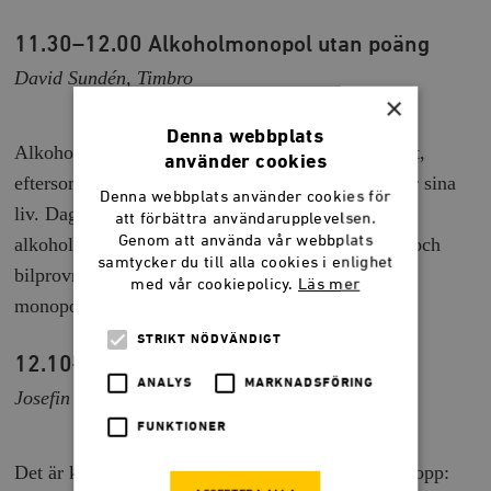
11.30–12.00 Alkoholmonopol utan poäng
David Sundén, Timbro
×
Denna webbplats
Alkoholmonopolet i Sverige borde bort. Det är rätt,
använder cookies
eftersom myndiga är vuxna nog att bestämma över sina
Denna webbplats använder cookies för
liv. Dagens ordning minskar inte heller
att förbättra användarupplevelsen.
Genom att använda vår webbplats
alkoholkonsumtionen. Likt TV-, radio-, apoteks-, och
samtycker du till alla cookies i enlighet
bilprovningsmonopolen, kommer det avskaffade
med vår cookiepolicy.
Läs mer
monopolet inte vara saknat av någon.
STRIKT NÖDVÄNDIGT
12.10–12.40 Jag kan bära ditt barn
ANALYS
MARKNADSFÖRING
Josefin Malmqvist, Moderaterna
FUNKTIONER
Det är kvinnans rätt att fatta beslut om sin egen kropp: