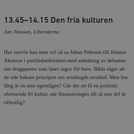
_hjFirstSeen
Hotjar Ltd
.timbro.se
m
13.45–14.15 Den fria kulturen
Jan Jönsson, Liberalerna
Hur nervös kan man va! så sa Johan Pehrson till Jimmie
Åkesson i partiledardebatten med anledning av debatten
woocommerce_items_in_cart
Automattic
S
om dragqueens som läser sagor för barn. Båda säger att
Inc.
timbro.se
de står bakom principen om armlängds avstånd. Men hur
lång är en arm egentligen? Går det att få en politiskt
oberoende fri kultur, när finansieringen till så stor del är
wp_woocommerce_session_[abcdef0123456789]
timbro.se
2
{32}
offentlig?
__cf_bm
Cloudflare
Inc.
m
.myfonts.net