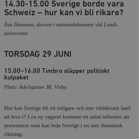
14.30-15.00 Sverige borde vara
Schweiz – hur kan vi bli rikare?
Åsa Hansson, docent i nationalekonomi vid Lunds
universitet
_hjAbsoluteSessionInProgress
Hotjar Ltd
.timbro.se
m
TORSDAG 29 JUNI
15.00–16.00 Timbro släpper politiskt
kulpaket
Plats: Adelsgatan 38, Visby.
__cf_bm
Cloudflare
Inc.
m
Hur kan Sverige bli ett roligare och mer världsvant land
.vimeo.com
att leva i? I en ny rapport kommer ett antal reformer att
presenteras som kan leda Sverige i en mer dynamisk
riktning.