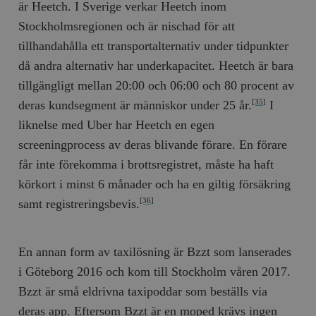
är Heetch. I Sverige verkar Heetch inom
hålla reda på
k
användarinst
i
Stockholmsregionen och är nischad för att
för Youtube-v
w
inbäddade i
a
tillhandahålla ett transportalternativ under tidpunkter
webbplatser;
s
också avgör
f
då andra alternativ har underkapacitet. Heetch är bara
webbplatsbe
w
använder den
tillgängligt mellan 20:00 och 06:00 och 80 procent av
eller gamla 
_gid
Google LLC
1 dag
D
av Youtube-
.timbro.se
G
deras kundsegment är människor under 25 år.
I
[35]
gränssnittet.
o
v
liknelse med Uber har Heetch en egen
mailchimp_landing_site
Mailchimp
28 dagar
o
timbro.se
o
screeningprocess av deras blivande förare. En förare
__cf_bm
Cloudflare
30
Denna cookie
_gat_UA-19195086-1
.timbro.se
54
D
får inte förekomma i brottsregistret, måste ha haft
Inc.
minuter
för att skilja
sekunder
c
.podbean.com
människor oc
G
körkort i minst 6 månader och ha en giltig försäkring
Detta är förd
m
för webbplat
i
samt registreringsbevis.
[36]
att göra gilti
i
rapporter o
e
användningen
si
deras webbpl
_
a
En annan form av taxilösning är Bzzt som lanserades
_fbp
Meta
3
Används av F
s
Platform Inc.
månader
för att lever
p
i Göteborg 2016 och kom till Stockholm våren 2017.
.timbro.se
serie
t
reklamproduk
Bzzt är små eldrivna taxipoddar som beställs via
såsom realti
_ga_YBG49SLCTY
.timbro.se
1 år 1
D
från
deras app. Eftersom Bzzt är en moped krävs ingen
månad
G
tredjepartsa