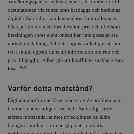
samåkningstjänster behövs enbart att föraren kör till
destinationen via rutten som kartläggs och beräknas
digitalt. Samtidigt kan kostnaderna kontrolleras av
båda parterna via ett förutbestämt pris och eftersom
betalningen sköts elektroniskt kan inte passagerare
undvika betalning. All data lagras, vilket gör att om
tvist skulle uppstå finns all information om rutt och
pris tillgänglig, vilket gör att konflikter snabbare kan
lösas.
[62]
Varför detta motstånd?
Digitala plattformar löser många av de problem som
taximarknaden tidigare har haft. Samtidigt är de
största motståndarna mot utvecklingen de äldre
bolagen som lagt stor energi på att motverka
etableringen av digitala affärsmodeller.
Fokus har
[63]