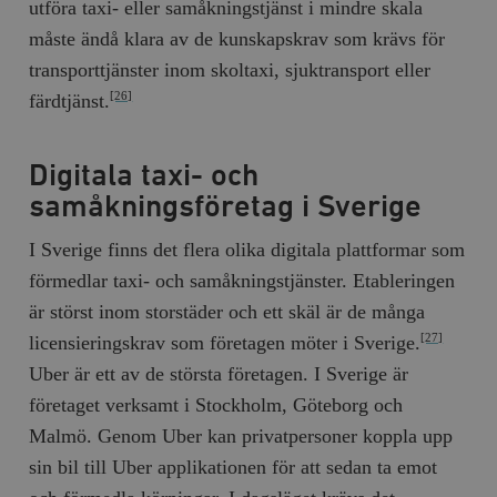
utföra taxi- eller samåkningstjänst i mindre skala
/ Domän
måste ändå klara av de kunskapskrav som krävs för
woocommerce_cart_hash
Automattic
S
Inc.
transporttjänster inom skoltaxi, sjuktransport eller
timbro.se
färdtjänst.
[26]
_hjFirstSeen
Hotjar Ltd
.timbro.se
m
Digitala taxi- och
samåkningsföretag i Sverige
I Sverige finns det flera olika digitala plattformar som
förmedlar taxi- och samåkningstjänster. Etableringen
är störst inom storstäder och ett skäl är de många
licensieringskrav som företagen möter i Sverige.
[27]
Uber är ett av de största företagen. I Sverige är
woocommerce_items_in_cart
Automattic
S
Inc.
företaget verksamt i Stockholm, Göteborg och
timbro.se
Malmö. Genom Uber kan privatpersoner koppla upp
sin bil till Uber applikationen för att sedan ta emot
wp_woocommerce_session_[abcdef0123456789]
timbro.se
2
{32}