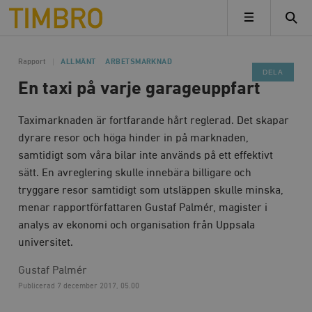
Timbro
MENY
Rapport
ALLMÄNT
ARBETSMARKNAD
DELA
En taxi på varje garageuppfart
Taximarknaden är fortfarande hårt reglerad. Det skapar
dyrare resor och höga hinder in på marknaden,
samtidigt som våra bilar inte används på ett effektivt
sätt. En avreglering skulle innebära billigare och
tryggare resor samtidigt som utsläppen skulle minska,
menar rapportförfattaren Gustaf Palmér, magister i
analys av ekonomi och organisation från Uppsala
universitet.
Gustaf Palmér
Publicerad
7 december 2017, 05.00