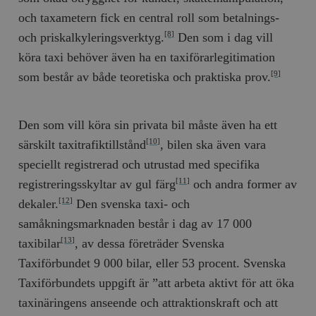
och taxametern fick en central roll som betalnings-
och priskalkyleringsverktyg.
Den som i dag vill
[8]
köra taxi behöver även ha en taxiförarlegitimation
som består av både teoretiska och praktiska prov.
[9]
Den som vill köra sin privata bil måste även ha ett
särskilt taxitrafiktillstånd
, bilen ska även vara
[10]
speciellt registrerad och utrustad med specifika
registreringsskyltar av gul färg
och andra former av
[11]
dekaler.
Den svenska taxi- och
[12]
samåkningsmarknaden består i dag av 17 000
taxibilar
, av dessa företräder Svenska
[13]
Taxiförbundet 9 000 bilar, eller 53 procent. Svenska
Taxiförbundets uppgift är ”att arbeta aktivt för att öka
taxinäringens anseende och attraktionskraft och att