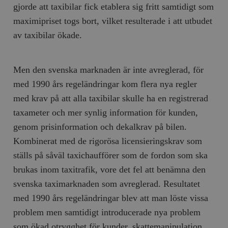
gjorde att taxibilar fick etablera sig fritt samtidigt som
maximipriset togs bort, vilket resulterade i att utbudet
av taxibilar ökade.
Men den svenska marknaden är inte avreglerad, för
med 1990 års regeländringar kom flera nya regler
med krav på att alla taxibilar skulle ha en registrerad
taxameter och mer synlig information för kunden,
genom prisinformation och dekalkrav på bilen.
Kombinerat med de rigorösa licensieringskrav som
ställs på såväl taxichaufförer som de fordon som ska
brukas inom taxitrafik, vore det fel att benämna den
svenska taximarknaden som avreglerad. Resultatet
med 1990 års regeländringar blev att man löste vissa
problem men samtidigt introducerade nya problem
som ökad otrygghet för kunder, skattemanipulation,