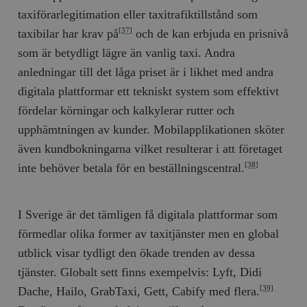
b
taxiförarlegitimation eller taxitrafiktillstånd som
vuid
Vimeo.com
1 år 1
Dessa kakor 
_hjSessionUser_675006
.timbro.se
1 år
Inc.
månad
av Vimeo-
taxibilar har krav på
och de kan erbjuda en prisnivå
[37]
.vimeo.com
videospelare
_hjIncludedInSessionSample_675006
.timbro.se
2
webbplatser.
som är betydligt lägre än vanlig taxi. Andra
minuter
anledningar till det låga priset är i likhet med andra
_hjSession_675006
.timbro.se
30
minuter
digitala plattformar ett tekniskt system som effektivt
fördelar körningar och kalkylerar rutter och
upphämtningen av kunder. Mobilapplikationen sköter
även kundbokningarna vilket resulterar i att företaget
inte behöver betala för en beställningscentral.
[38]
I Sverige är det tämligen få digitala plattformar som
förmedlar olika former av taxitjänster men en global
utblick visar tydligt den ökade trenden av dessa
tjänster. Globalt sett finns exempelvis: Lyft, Didi
Dache, Hailo, GrabTaxi, Gett, Cabify med flera.
[39]