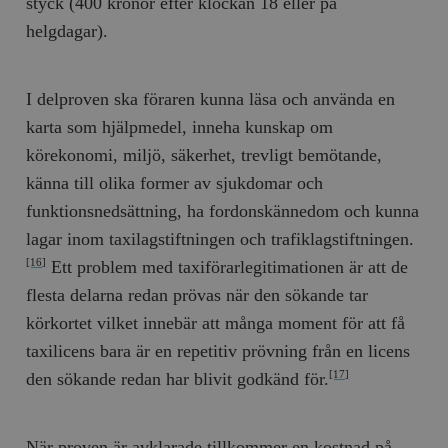
styck (400 kronor efter klockan 18 eller på
helgdagar).
I delproven ska föraren kunna läsa och använda en
karta som hjälpmedel, inneha kunskap om
körekonomi, miljö, säkerhet, trevligt bemötande,
känna till olika former av sjukdomar och
funktionsnedsättning, ha fordonskännedom och kunna
lagar inom taxilagstiftningen och trafiklagstiftningen.
Ett problem med taxiförarlegitimationen är att de
[16]
flesta delarna redan prövas när den sökande tar
körkortet vilket innebär att många moment för att få
taxilicens bara är en repetitiv prövning från en licens
den sökande redan har blivit godkänd för.
[17]
När proven är avklarade tillkommer en kostnad på