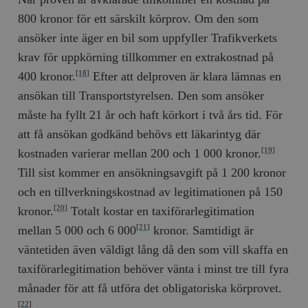
800 kronor för ett särskilt körprov. Om den som
ansöker inte äger en bil som uppfyller Trafikverkets
krav för uppkörning tillkommer en extrakostnad på
400 kronor.
Efter att delproven är klara lämnas en
[18]
ansökan till Transportstyrelsen. Den som ansöker
måste ha fyllt 21 år och haft körkort i två års tid. För
att få ansökan godkänd behövs ett läkarintyg där
kostnaden varierar mellan 200 och 1 000 kronor.
[19]
Till sist kommer en ansökningsavgift på 1 200 kronor
och en tillverkningskostnad av legitimationen på 150
kronor.
Totalt kostar en taxiförarlegitimation
[20]
mellan 5 000 och 6 000
kronor. Samtidigt är
[21]
väntetiden även väldigt lång då den som vill skaffa en
taxiförarlegitimation behöver vänta i minst tre till fyra
månader för att få utföra det obligatoriska körprovet.
[22]