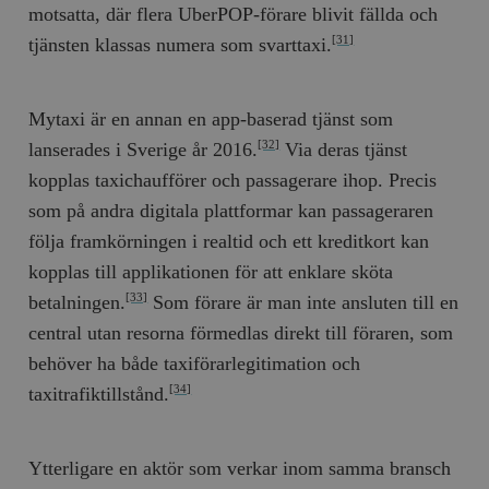
Inc.
m
motsatta, där flera UberPOP-förare blivit fällda och
.vimeo.com
tjänsten klassas numera som svarttaxi.
[31]
Mytaxi är en annan en app-baserad tjänst som
lanserades i Sverige år 2016.
Via deras tjänst
[32]
kopplas taxichaufförer och passagerare ihop. Precis
som på andra digitala plattformar kan passageraren
följa framkörningen i realtid och ett kreditkort kan
kopplas till applikationen för att enklare sköta
betalningen.
Som förare är man inte ansluten till en
[33]
Leverantör
Namn
Utgång
B
/ Domän
central utan resorna förmedlas direkt till föraren, som
Leverantör /
Namn
Utgång
Beskrivning
_ga
Google LLC
1 år 1
D
Domän
behöver ha både taxiförarlegitimation och
.timbro.se
månad
a
U
YSC
Google LLC
Session
Denna cookie 
taxitrafiktillstånd.
[34]
e
.youtube.com
av YouTube fö
G
spåra visning
a
inbäddade vi
a
u
Ytterligare en aktör som verkar inom samma bransch
VISITOR_INFO1_LIVE
Google LLC
6
Denna cookie 
t
.youtube.com
månader
av Youtube fö
g