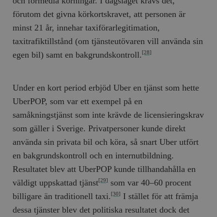
och förmedla körningar. I dagsläget krävs det,
förutom det givna körkortskravet, att personen är
__cf_bm
Cloudflare
Inc.
m
minst 21 år, innehar taxiförarlegitimation,
.myfonts.net
taxitrafiktillstånd (om tjänsteutövaren vill använda sin
egen bil) samt en bakgrundskontroll.
[28]
Under en kort period erbjöd Uber en tjänst som hette
UberPOP, som var ett exempel på en
samåkningstjänst som inte krävde de licensieringskrav
_hjAbsoluteSessionInProgress
Hotjar Ltd
.timbro.se
m
som gäller i Sverige. Privatpersoner kunde direkt
använda sin privata bil och köra, så snart Uber utfört
en bakgrundskontroll och en internutbildning.
Resultatet blev att UberPOP kunde tillhandahålla en
väldigt uppskattad tjänst
som var 40–60 procent
[29]
billigare än traditionell taxi.
I stället för att främja
[30]
dessa tjänster blev det politiska resultatet dock det
__cf_bm
Cloudflare