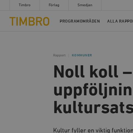
Timbro
Förlag
Smedjan
Timbro
PROGRAMOMRÅDEN
ALLA RAPPO
Rapport
KOMMUNER
Noll koll 
uppföljni
kultursat
Kultur fyller en viktig funkt