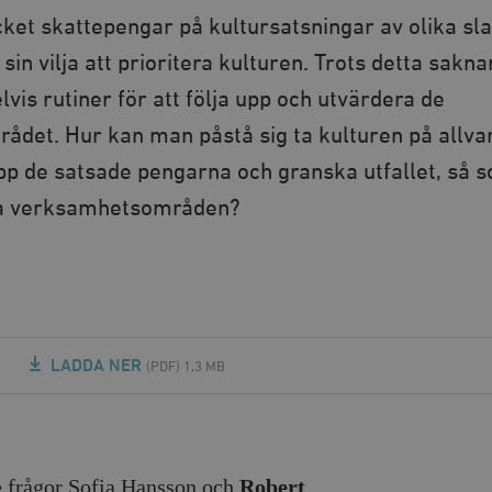
t skattepengar på kultursatsningar av olika sla
sin vilja att prioritera kulturen. Trots detta sakna
vis rutiner för att följa upp och utvärdera de
ådet. Hur kan man påstå sig ta kulturen på allv
upp de satsade pengarna och granska utfallet, så 
a verksamhetsområden?
LADDA NER
(PDF) 1,3 MB
de frågor Sofia Hansson och
Robert