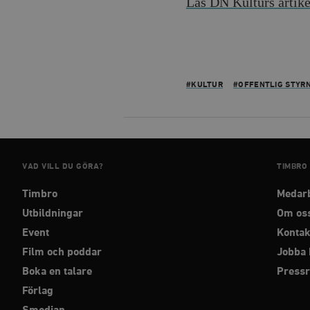
Läs DN Kulturs artik
_hjAbsoluteSessionInPr
__cf_bm
#KULTUR
#OFFENTLIG STYR
Namn
Namn
VAD VILL DU GÖRA?
TIMBRO
_ga
YSC
Timbro
Medar
VISITOR_INFO1_LIVE
Utbildningar
Om os
Event
Kontak
_gid
mailchimp_landing_site
Film och poddar
Jobba 
__cf_bm
Boka en talare
Press
_gat_UA-19195086-1
Förlag
_fbp