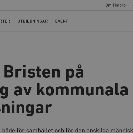
Om Timbro
RTER
UTBILDNINGAR
EVENT
– Bristen på
ng av kommunala
sningar
ion både för samhället och för den enskilda männis