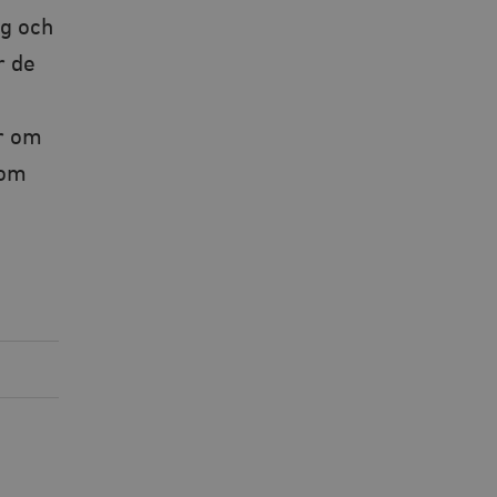
g och
r de
ar om
som