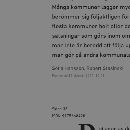
Många kommuner lägger mycke
berömmer sig följaktligen för 
flesta kommuner helt eller del
satsningar som görs inom omr
man inte är beredd att följa 
man gör på andra kommunal
Sofia Hansson, Robert Stasinski
Publicerad
13 oktober 2011, 10.41
Sidor: 38
ISBN: 9175668420
et är en av 