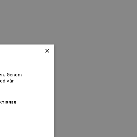
×
sen. Genom
med vår
KTIONER