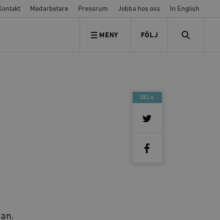
Kontakt
Medarbetare
Pressrum
Jobba hos oss
In English
MENY
FÖLJ
FÖLJ OSS
SEARCH
DELA
kan.