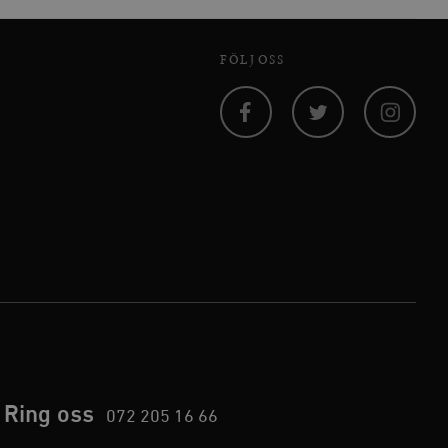
ellan människor och bots.
ör att göra giltiga
webbplats.
FÖLJ OSS
Facebook
Twitter
Instagram
inbäddade videor.
rsal Analytics - vilket är
lystjänst. Denna cookie
t tilldela ett
ierare. Den ingår i varje
darinställningar för
t beräkna besökar-,
öra om
pporterna.
 av Youtube-gränssnittet.
agrar och uppdaterar ett
r att räkna och spåra
s. Detta är fördelaktigt
 av Google Analytics, där
gen av deras webbplats.
dentitetsnumret för
är en variant av _gat-kakan
registreras av Google på
ter, såsom realtidsbud
t bevara
Ring oss
072 205 16 66
r.