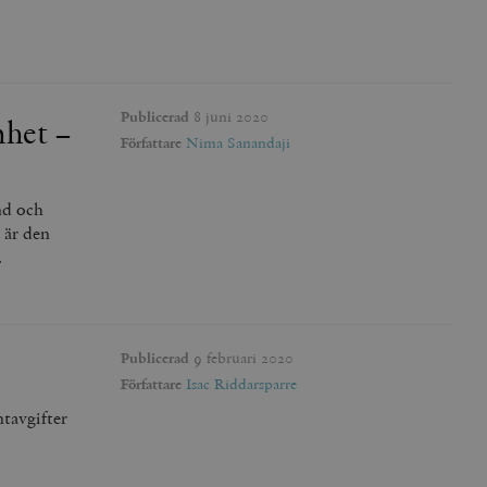
Publicerad
8 juni 2020
mhet –
Författare
Nima Sanandaji
nd och
 är den
.
Publicerad
9 februari 2020
Författare
Isac Riddarsparre
ntavgifter