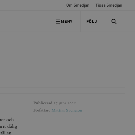
Om Smedjan
Tipsa Smedjan
MENY
FÖLJ
FÖLJ OSS
SEARCH
Publicerad
17 juni 2020
Författare
Mattias Svensson
iner och
rit dålig
sällan