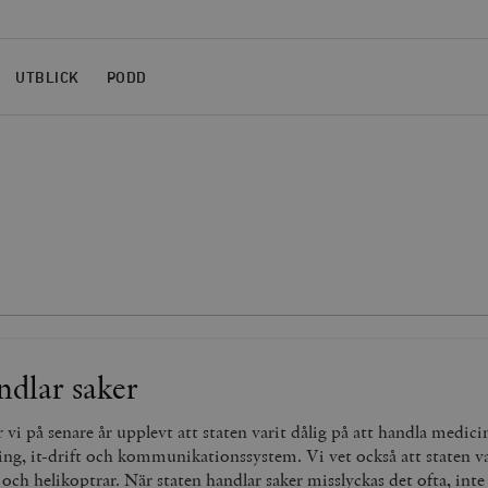
UTBLICK
PODD
ndlar saker
r vi på senare år upplevt att staten varit dålig på att handla medic
ing, it-drift och kommunikationssystem. Vi vet också att staten va
 och helikoptrar. När staten handlar saker misslyckas det ofta, inte 