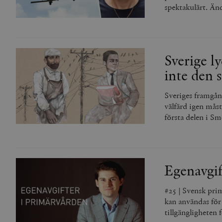
spektakulärt. Än
Sverige ly
inte den s
Sveriges framgån
välfärd igen mås
första delen i Sm
Egenavgif
#25 | Svensk pri
kan användas för
tillgängligheten f