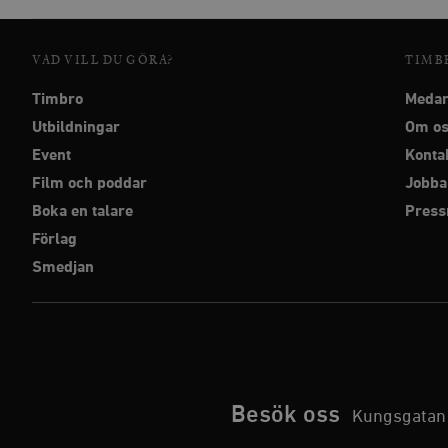
__cf_bm
VAD VILL DU GÖRA?
TIMB
Timbro
Medar
Namn
Namn
Utbildningar
Om o
Event
Konta
_ga
YSC
Film och poddar
Jobba
VISITOR_INFO1_LIVE
Boka en talare
Pres
Förlag
_gid
mailchimp_landing_site
Smedjan
__cf_bm
_gat_UA-19195086-1
_fbp
_ga_YBG49SLCTY
Besök oss
Kungsgatan 
vuid
_hjSessionUser_675006