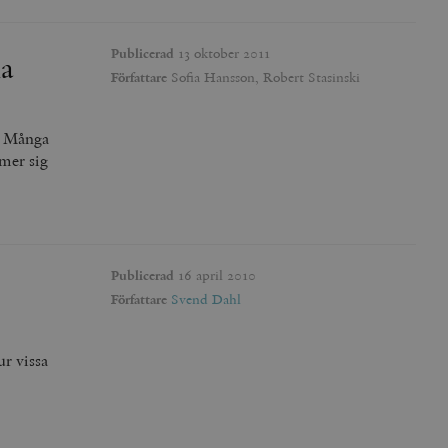
 inte användas ordentligt
Publicerad
13 oktober 2011
la
Författare
Sofia Hansson, Robert Stasinski
agnens innehåll / data
n. Många
mer sig
påra början av
essioner. Den innehåller
agnens innehåll / data
Publicerad
16 april 2010
Författare
Svend Dahl
ellan människor och bots.
r vissa
ör att göra giltiga
webbplats.
påra början av
essioner. Den innehåller