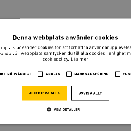
sreformer som Sverige behöver
Denna webbplats använder cookies
t behov av reformer. Vi har en sjukvård som präglas av långa köer, 
m förvisar människor till utanförskap, en tilltagande bostadsbrist
bplats använder cookies för att förbättra användarupplevel
vända vår webbplats samtycker du till alla cookies i enlighet 
cookiepolicy.
Läs mer
IKT NÖDVÄNDIGT
ANALYS
MARKNADSFÖRING
FUN
rottspolitik – en bollbyråkrati
ACCEPTERA ALLA
AVVISA ALLT
det får två miljarder av staten varje år för att stötta svensk idrot
na når aldrig idrottsföreningarna. Stryp pengarna till Riksidrotts
VISA DETALJER
a finansiera idrotten istället.