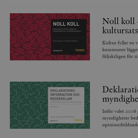
Strikt nödvändiga kakor ti
utan strikt nödvändiga cook
Noll koll
kultursat
Namn
woocommerce_cart_has
Kultur fyller en
kommuner lägger 
följaktligen för s
_hjFirstSeen
woocommerce_items_in_
Deklarat
wp_woocommerce_sessio
myndighet
{32}
__cf_bm
Inför valet 2006
myndigheter bed
opinionsbildand
_hjAbsoluteSessionInPr