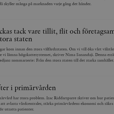
då skyller många på marknaden varje gång det händer.
ckas tack vare tillit, flit och företagsa
tora staten
gar kom innan den stora välfärdsstaten. Om vi vill öka vårt välstå
te vi lämna högskattesystemet, skriver Nima Sanandaji. Denna essä
edjans sommarserie: Från den stora staten till det starka samhället
ter i primärvården
märvård har stora problem. Isac Riddarsparre skriver om hur patie
 att avlasta vårdcentraler, stärka primärvårdens ekonomi och säkra
ör utsatta patienter.