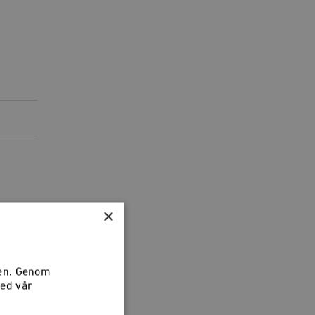
×
sen. Genom
med vår