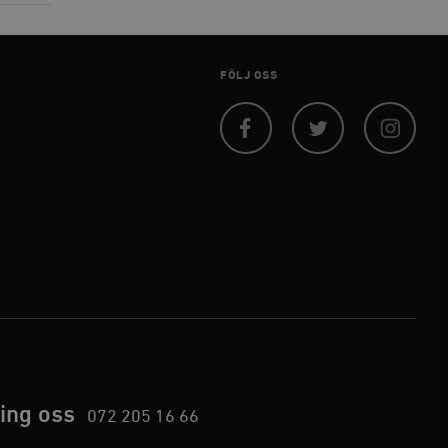
agnens innehåll / data
FÖLJ OSS
ellan människor och bots.
ör att göra giltiga
webbplats.
Facebook
Twitter
Instagram
påra början av
essioner. Den innehåller
ellan människor och bots.
ör att göra giltiga
webbplats.
inbäddade videor.
rsal Analytics - vilket är
lystjänst. Denna cookie
ing oss
t tilldela ett
072 205 16 66
ierare. Den ingår i varje
darinställningar för
t beräkna besökar-,
öra om