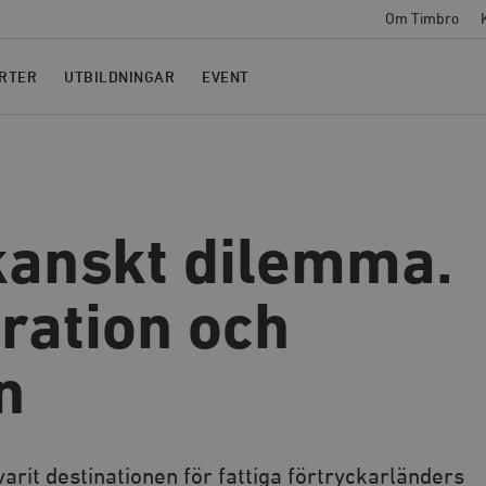
Om Timbro
RTER
UTBILDNINGAR
EVENT
kanskt dilemma.
ation och
n
arit destinationen för fattiga förtryckarländers