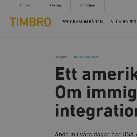
Timbro
Förlag
Smedjan
Timbro
PROGRAMOMRÅDEN
ALLA RAPPO
Rapport
INTEGRATION
Ett ameri
Om immigr
integratio
Ända in i våra dagar har USA v