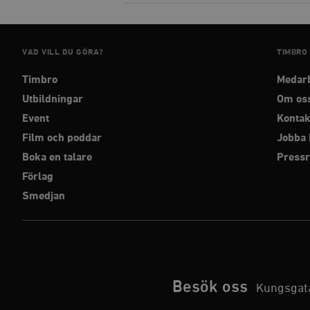
woocommerce_items_in_
VAD VILL DU GÖRA?
TIMBRO
wp_woocommerce_sessio
{32}
Timbro
Medar
__cf_bm
Utbildningar
Om os
Event
Kontak
_hjAbsoluteSessionInPr
Film och poddar
Jobba 
Boka en talare
Press
__cf_bm
Förlag
Smedjan
Namn
Namn
_ga
YSC
Besök oss
Kungsgata
VISITOR_INFO1_LIVE