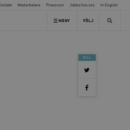
Kontakt
Medarbetare
Pressrum
Jobba hos oss
In English
MENY
FÖLJ
FÖLJ OSS
SEARCH
DELA