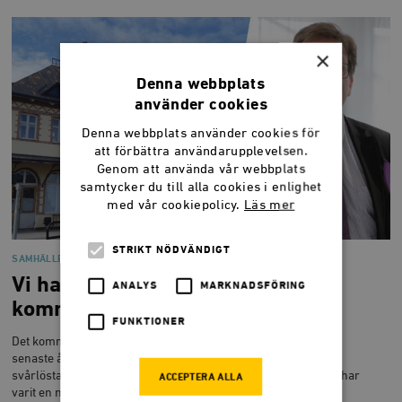
×
Denna webbplats
använder cookies
Denna webbplats använder cookies för
att förbättra användarupplevelsen.
Genom att använda vår webbplats
samtycker du till alla cookies i enlighet
med vår cookiepolicy.
Läs mer
STRIKT NÖDVÄNDIGT
SAMHÄLLE
Vi har bara sett början på
ANALYS
MARKNADSFÖRING
kommunkrisen
FUNKTIONER
Det kommunala självstyret har på pappret stärkts under de
senaste åren. Men samtidigt har staten vältrat över både
svårlösta frågor och höga kostnader på kommunsektorn. Det har
ACCEPTERA ALLA
varit en medveten metod att öka det offentliga åtagandet