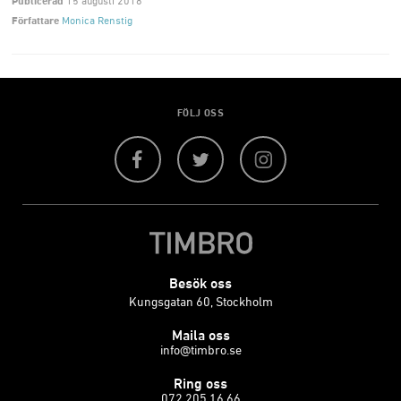
Publicerad
15 augusti 2018
Författare
Monica Renstig
FÖLJ OSS
Facebook
Twitter
Instagram
Besök oss
Kungsgatan 60, Stockholm
Maila oss
info@timbro.se
Ring oss
072 205 16 66