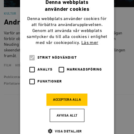
Denna webbplats
använder cookies
KULTUR
Denna webbplats använder cookies för
Andra världskrigets stora gåta
att förbättra användarupplevelsen.
Genom att använda vår webbplats
Varför anföll inte tyskarna de allierade vid Dunkerque? Den frågan
samtycker du till alla cookies i enlighet
förblir obesvarad i Chrisopher Nolans storfilm Dunkirk. Martin
med vår cookiepolicy.
Läs mer
Neuding Skoog har sett en riktig nagelbitare där det historiska
skeendet, snarare än individuella människoöden, driver handlingen
framåt.
STRIKT NÖDVÄNDIGT
FILM
HISTORIA
KRIG
ANALYS
MARKNADSFÖRING
Publicerad
1 augusti 2017
FUNKTIONER
Författare
Martin Neuding Skoog
ACCEPTERA ALLA
FÖREGÅENDE
1
2
AVVISA ALLT
VISA DETALJER