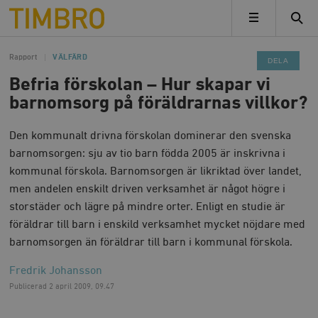
Timbro
MENY
Rapport
VÄLFÄRD
DELA
Befria förskolan – Hur skapar vi
barnomsorg på föräldrarnas villkor?
Den kommunalt drivna förskolan dominerar den svenska
barnomsorgen: sju av tio barn födda 2005 är inskrivna i
kommunal förskola. Barnomsorgen är likriktad över landet,
men andelen enskilt driven verksamhet är något högre i
storstäder och lägre på mindre orter. Enligt en studie är
föräldrar till barn i enskild verksamhet mycket nöjdare med
barnomsorgen än föräldrar till barn i kommunal förskola.
Fredrik Johansson
Publicerad
2 april 2009, 09.47