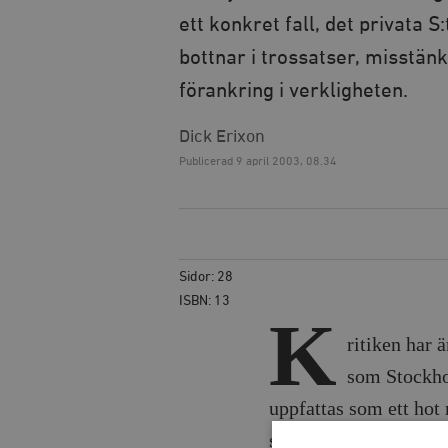
ett konkret fall, det privata 
bottnar i trossatser, misstä
förankring i verkligheten.
Dick Erixon
Publicerad
9 april 2003, 08.34
Sidor: 28
ISBN: 13
K
ritiken har 
som Stockhol
uppfattas som ett hot
sammanfattas i fem p