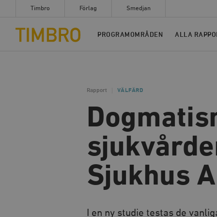
Timbro
Förlag
Smedjan
Timbro
PROGRAMOMRÅDEN
ALLA RAPPO
Rapport
VÄLFÄRD
Dogmatis
sjukvårde
Sjukhus AB
I en ny studie testas de vanl