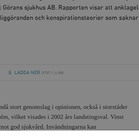
S:t Görans sjukhus AB. Rapporten visar att anklage
nkliggöranden och konspirationsteorier som saknar
LADDA NER
(PDF) 1,4 MB
ändå stort genomslag i opinionen, också i storstäder
m, vilket visades i 2002 års landstingsval. Vinst
 mot god sjukvård. Invändningarna kan
unkter.