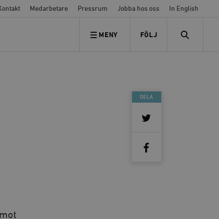
Kontakt
Medarbetare
Pressrum
Jobba hos oss
In English
MENY
FÖLJ
FÖLJ OSS
SEARCH
DELA
 mot