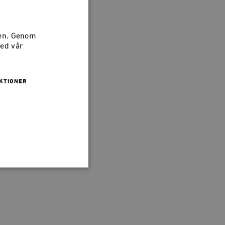
sen. Genom
med vår
KTIONER
 inte användas ordentligt