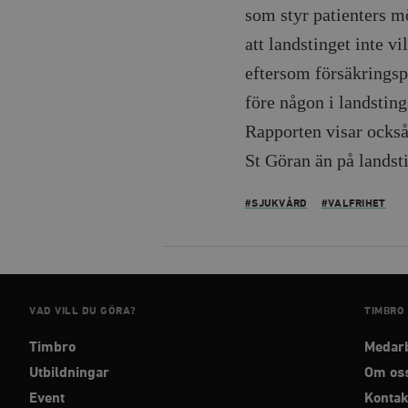
Namn
som styr patienters mö
woocommerce_cart_has
att landstinget inte v
eftersom försäkringspa
_hjFirstSeen
före någon i landsting
Rapporten visar också
woocommerce_items_in_
St Göran än på landst
wp_woocommerce_sessio
#SJUKVÅRD
{32}
#VALFRIHET
__cf_bm
_hjAbsoluteSessionInPr
VAD VILL DU GÖRA?
TIMBRO
__cf_bm
Timbro
Medar
Utbildningar
Om os
Event
Kontak