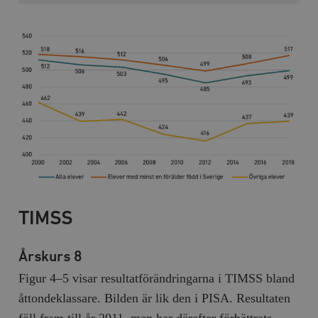
b
vuid
Vimeo.com
1 år 1
Dessa kakor 
_hjSessionUser_675006
.timbro.se
1 år
Inc.
månad
av Vimeo-
.vimeo.com
videospelare
_hjIncludedInSessionSample_675006
.timbro.se
2
webbplatser.
minuter
_hjSession_675006
.timbro.se
30
minuter
TIMSS
Årskurs 8
Figur 4–5 visar resultatförändringarna i TIMSS bland
åttondeklassare. Bilden är lik den i PISA. Resultaten
föll fram till år 2011, men har därefter förbättrats