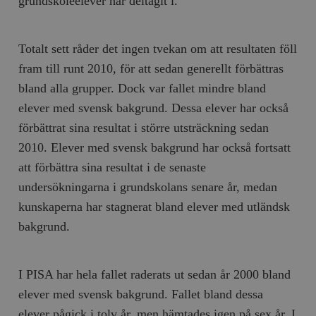
grundskoleelever har deltagit i.
Totalt sett råder det ingen tvekan om att resultaten föll
fram till runt 2010, för att sedan generellt förbättras
bland alla grupper. Dock var fallet mindre bland
elever med svensk bakgrund. Dessa elever har också
förbättrat sina resultat i större utsträckning sedan
2010. Elever med svensk bakgrund har också fortsatt
att förbättra sina resultat i de senaste
undersökningarna i grund
skolans senare år, medan
kunskaperna har stagnerat bland elever med utländsk
bakgrund.
I PISA har hela fallet raderats ut sedan år 2000 bland
elever med svensk bakgrund. Fallet bland dessa
elever pågick i tolv år, men hämtades igen på sex år. I