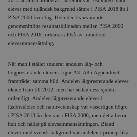
2012 är alltså utraderat. Däremot var resultaten bland
/ Domän
elever med utländsk bakgrund sämre i PISA 2018 än i
woocommerce_cart_hash
Automattic
S
Inc.
PISA 2000 över lag. Hela den kvarvarande
timbro.se
genomsnittliga resultatskillnaden mellan PISA 2000
och PISA 2018 förklaras alltså av förändrad
_hjFirstSeen
Hotjar Ltd
elevsammansättning.
.timbro.se
m
När man i stället studerar andelen låg- och
högpresterande elever i figur A3–A8 i Appendixet
framträder samma bild. Andelen lågpresterande elever
ökade fram till 2012, men har sedan dess sjunkit
ordentligt. Andelen lågpresterande elever i
woocommerce_items_in_cart
Automattic
S
läsförståelse och naturvetenskap var visserligen högre
Inc.
timbro.se
i PISA 2018 än den var i PISA 2000, men detta beror
helt och hållet på elevsammansättningen. Bland
elever med svensk bakgrund var andelen i princip lika
wp_woocommerce_session_[abcdef0123456789]
timbro.se
2
{32}