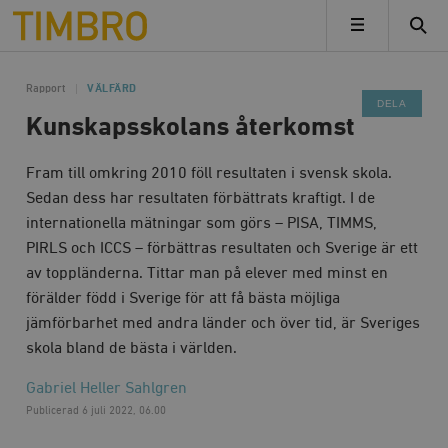
Timbro
MENY
Rapport
VÄLFÄRD
DELA
Kunskapsskolans återkomst
Fram till omkring 2010 föll resultaten i svensk skola.
Sedan dess har resultaten förbättrats kraftigt. I de
internationella mätningar som görs – PISA, TIMMS,
PIRLS och ICCS – förbättras resultaten och Sverige är ett
av toppländerna. Tittar man på elever med minst en
förälder född i Sverige för att få bästa möjliga
jämförbarhet med andra länder och över tid, är Sveriges
skola bland de bästa i världen.
Gabriel Heller Sahlgren
Publicerad
6 juli 2022, 06.00