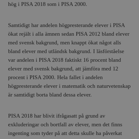
hög i PISA 2018 som i PISA 2000.
__cf_bm
Cloudflare
Inc.
m
.myfonts.net
Samtidigt har andelen högpresterande elever i PISA
ökat rejält i alla ämnen sedan PISA 2012 bland elever
med svensk bakgrund, men knappt ökat något alls
bland elever med utländsk bakgrund. I läsförståelse
var andelen i PISA 2018 faktiskt 16 procent bland
elever med svensk bakgrund, att jämföra med 12
_hjAbsoluteSessionInProgress
Hotjar Ltd
procent i PISA 2000. Hela fallet i andelen
.timbro.se
m
högpresterande elever i matematik och naturvetenskap
är samtidigt borta bland dessa elever.
PISA 2018 har blivit ifrågasatt på grund av
exkluderingar och bortfall av elever, men det finns
ingenting som tyder på att detta skulle ha påverkat
__cf_bm
Cloudflare