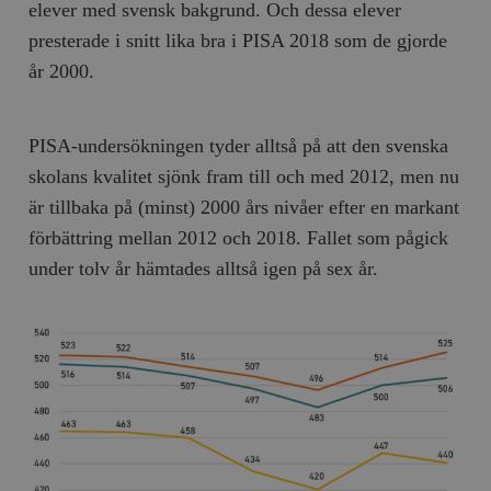
Inc.
m
elever med svensk bakgrund. Och dessa elever
.vimeo.com
presterade i snitt lika bra i PISA 2018 som de gjorde
år 2000.
PISA-undersökningen tyder alltså på att den svenska
skolans kvalitet sjönk fram till och med 2012, men nu
är tillbaka på (minst) 2000 års nivåer efter en markant
förbättring mellan 2012 och 2018. Fallet som pågick
under tolv år hämtades alltså igen på sex år.
Leverantör
Namn
Utgång
B
/ Domän
Leverantör /
Namn
Utgång
Beskrivning
_ga
Google LLC
1 år 1
D
Domän
.timbro.se
månad
a
U
YSC
Google LLC
Session
Denna cookie 
e
.youtube.com
av YouTube fö
G
spåra visning
a
inbäddade vi
a
u
VISITOR_INFO1_LIVE
Google LLC
6
Denna cookie 
t
.youtube.com
månader
av Youtube fö
g