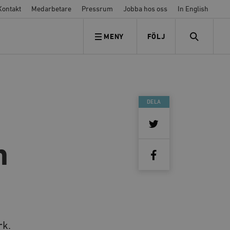
Kontakt
Medarbetare
Pressrum
Jobba hos oss
In English
MENY
FÖLJ
FÖLJ OSS
SEARCH
DELA
h
rk.