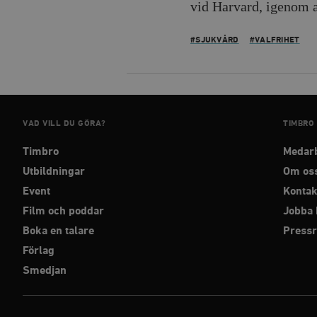
vid Harvard, igenom a
_hjFirstSeen
#SJUKVÅRD
#VALFRIHET
woocommerce_items_in_
wp_woocommerce_sessio
{32}
__cf_bm
VAD VILL DU GÖRA?
TIMBRO
Timbro
Medar
_hjAbsoluteSessionInPr
Utbildningar
Om os
Event
Kontak
__cf_bm
Film och poddar
Jobba 
Boka en talare
Press
Förlag
Smedjan
Namn
Namn
_ga
YSC