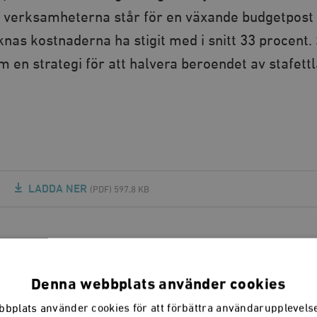
t verksamheterna står för en växande budgetpost 
nas kostnaderna ha stigit med i snitt 33 procent.
m en strategi för att halvera beroendet av stafett
LADDA NER
(PDF) 597,8 KB
e granskning är dock många av argumenten mot
Denna webbplats använder cookies
e påfallande svaga. Förekomsten av privata
bplats använder cookies för att förbättra användarupplevel
ården beror dels på ett grundläggande