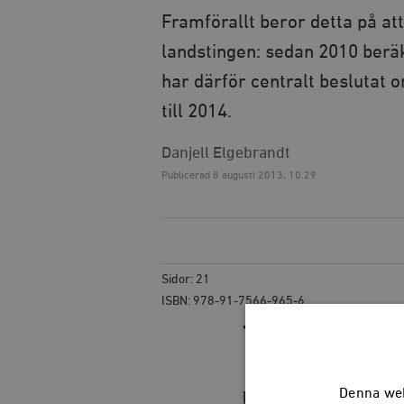
Framförallt beror detta på at
landstingen: sedan 2010 beräk
har därför centralt beslutat o
till 2014.
Danjell Elgebrandt
Publicerad
8 augusti 2013, 10.29
Sidor: 21
ISBN: 978-91-7566-965-6
V
id en närmar
stafettläkar
Denna web
bemanningsföretag i v