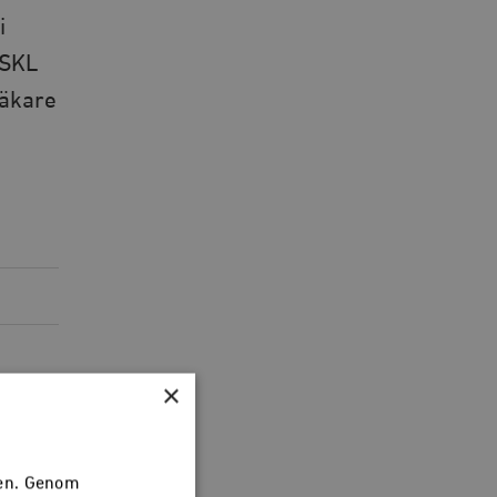
i
 SKL
läkare
×
sen. Genom