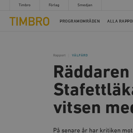
Timbro
Förlag
Smedjan
Timbro
PROGRAMOMRÅDEN
ALLA RAPPO
Rapport
VÄLFÄRD
Räddaren 
Stafettlä
vitsen me
På senare år har kritiken mot