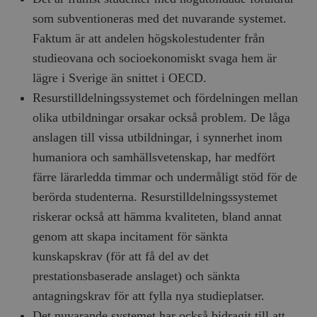
som subventioneras med det nuvarande systemet.
Faktum är att andelen högskolestudenter från
studieovana och socioekonomiskt svaga hem är
lägre i Sverige än snittet i OECD.
Resurstilldelningssystemet och fördelningen mellan
olika utbildningar orsakar också problem. De låga
anslagen till vissa utbildningar, i synnerhet inom
humaniora och samhällsvetenskap, har medfört
färre lärarledda timmar och undermåligt stöd för de
berörda studenterna. Resurstilldelningssystemet
riskerar också att hämma kvaliteten, bland annat
genom att skapa incitament för sänkta
kunskapskrav (för att få del av det
prestationsbaserade anslaget) och sänkta
antagningskrav för att fylla nya studieplatser.
Det nuvarande systemet har också bidragit till att