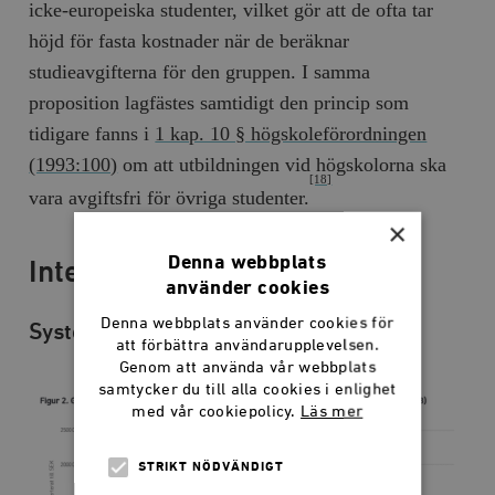
icke-europeiska studenter, vilket gör att de ofta tar
höjd för fasta kostnader när de beräknar
studieavgifterna för den gruppen. I samma
proposition lagfästes samtidigt den princip som
tidigare fanns i
1 kap. 10 § högskoleförordningen
(1993:100)
om att utbildningen vid högskolorna ska
[18]
vara avgiftsfri för övriga studenter.
×
Denna webbplats
Internationell kontext
använder cookies
Denna webbplats använder cookies för
System i omvärlden
att förbättra användarupplevelsen.
Genom att använda vår webbplats
samtycker du till alla cookies i enlighet
med vår cookiepolicy.
Läs mer
STRIKT NÖDVÄNDIGT