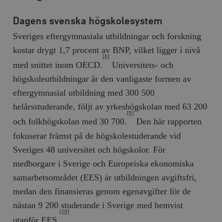
Dagens svenska högskolesystem
Sveriges eftergymnasiala utbildningar och forskning
kostar drygt 1,7 procent av BNP, vilket ligger i nivå
[8]
med snittet inom OECD.
Universitets- och
högskoleutbildningar är den vanligaste formen av
eftergymnasial utbildning med 300 500
helårsstuderande, följt av yrkeshögskolan med 63 200
[9]
och folkhögskolan med 30 700.
Den här rapporten
fokuserar främst på de högskolestuderande vid
Sveriges 48 universitet och högskolor. För
medborgare i Sverige och Europeiska ekonomiska
samarbetsområdet (EES) är utbildningen avgiftsfri,
medan den finansieras genom egenavgifter för de
nästan 9 200 studerande i Sverige med hemvist
[10]
utanför EES.