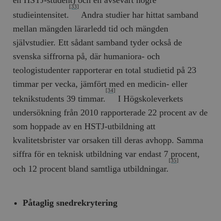
[33]
studieintensitet.
Andra studier har hittat samband
mellan mängden lärarledd tid och mängden
självstudier. Ett sådant samband tyder också de
svenska siffrorna på, där humaniora- och
teologistudenter rapporterar en total studietid på 23
timmar per vecka, jämfört med en medicin- eller
[34]
teknikstudents 39 timmar.
I Högskoleverkets
undersökning från 2010 rapporterade 22 procent av de
som hoppade av en HSTJ-utbildning att
kvalitetsbrister var orsaken till deras avhopp. Samma
siffra för en teknisk utbildning var endast 7 procent,
[35]
och 12 procent bland samtliga utbildningar.
Påtaglig snedrekrytering