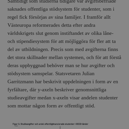
Samtidigt som studierna tidigare var avgiftsbefriade
/ Domän
saknades offentliga stödsystem för studenter, som i
woocommerce_cart_hash
Automattic
S
Inc.
regel fick försörjas av sina familjer. I framför allt
timbro.se
Västeuropa reformerades detta efter andra
världskrigets slut genom instiftandet av olika låne-
_hjFirstSeen
Hotjar Ltd
och stipendiesystem för att möjliggöra för fler att ta
.timbro.se
m
del av utbildningen. Precis som med avgifterna finns
det stora skillnader mellan systemen, och för att förstå
deras uppbyggnad behöver man se hur avgifter och
stödsystem samspelar. Statsvetaren Julian
Garritzmann har beskrivit uppdelningen i form av en
fyrfältare, där y-axeln beskriver genomsnittliga
woocommerce_items_in_cart
Automattic
S
studieavgifter medan x-axeln visar andelen studenter
Inc.
timbro.se
som mottar någon form av offentligt stöd.
wp_woocommerce_session_[abcdef0123456789]
timbro.se
2
{32}