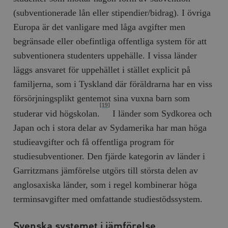
Inc.
m
.vimeo.com
(subventionerade lån eller stipendier/bidrag). I övriga
Europa är det vanligare med låga avgifter men
begränsade eller obefintliga offentliga system för att
subventionera studenters uppehälle. I vissa länder
läggs ansvaret för uppehället i stället explicit på
familjerna, som i Tyskland där föräldrarna har en viss
försörjningsplikt gentemot sina vuxna barn som
[19]
studerar vid högskolan.
I länder som Sydkorea och
Japan och i stora delar av Sydamerika har man höga
studieavgifter och få offentliga program för
Leverantör
Namn
Utgång
B
/ Domän
studiesubventioner. Den fjärde kategorin av länder i
Leverantör /
Namn
Utgång
Beskrivning
_ga
Google LLC
1 år 1
D
Domän
Garritzmans jämförelse utgörs till största delen av
.timbro.se
månad
a
U
YSC
Google LLC
Session
Denna cookie 
anglosaxiska länder, som i regel kombinerar höga
e
.youtube.com
av YouTube fö
G
spåra visning
terminsavgifter med omfattande studiestödssystem.
a
inbäddade vi
a
u
VISITOR_INFO1_LIVE
Google LLC
6
Denna cookie 
t
.youtube.com
månader
av Youtube fö
Svenska systemet i jämförelse
g