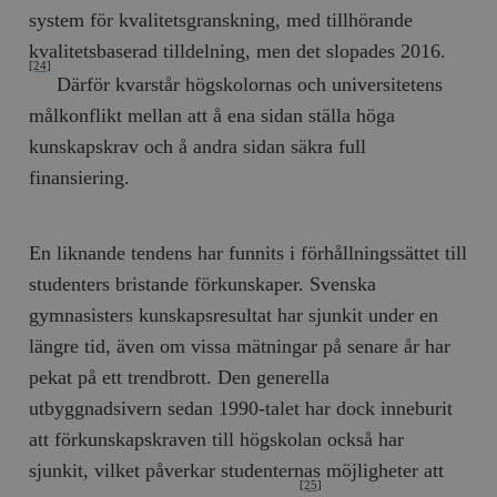
system för kvalitetsgranskning, med tillhörande
kvalitetsbaserad tilldelning, men det slopades 2016.
[24]
Därför kvarstår högskolornas och universitetens
målkonflikt mellan att å ena sidan ställa höga
kunskapskrav och å andra sidan säkra full
finansiering.
En liknande tendens har funnits i förhållningssättet till
studenters bristande förkunskaper. Svenska
gymnasisters kunskapsresultat har sjunkit under en
längre tid, även om vissa mätningar på senare år har
pekat på ett trendbrott. Den generella
utbyggnadsivern sedan 1990-talet har dock inneburit
att förkunskapskraven till högskolan också har
sjunkit, vilket påverkar studenternas möjligheter att
[25]