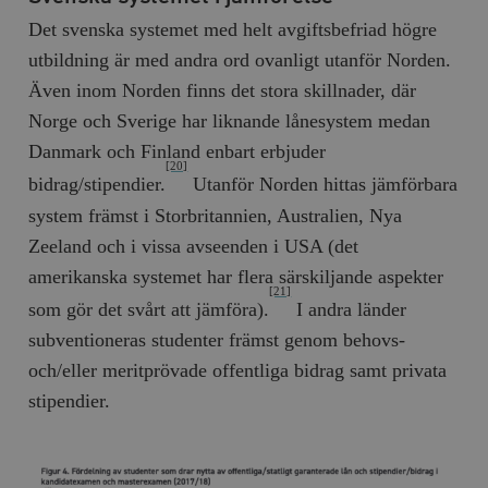
hålla reda på
k
användarinst
Det svenska systemet med helt avgiftsbefriad högre
i
för Youtube-v
w
inbäddade i
utbildning är med andra ord ovanligt utanför Norden.
a
webbplatser;
s
också avgör
Även inom Norden finns det stora skillnader, där
f
webbplatsbe
w
använder den
Norge och Sverige har liknande lånesystem medan
eller gamla 
_gid
Google LLC
1 dag
D
av Youtube-
Danmark och Finland enbart erbjuder
.timbro.se
G
gränssnittet.
[20]
o
bidrag/stipendier.
Utanför Norden hittas jämförbara
v
mailchimp_landing_site
Mailchimp
28 dagar
o
timbro.se
system främst i Storbritannien, Australien, Nya
o
__cf_bm
Cloudflare
30
Denna cookie
Zeeland och i vissa avseenden i USA (det
_gat_UA-19195086-1
.timbro.se
54
D
Inc.
minuter
för att skilja
sekunder
c
.podbean.com
människor oc
amerikanska systemet har flera särskiljande aspekter
G
Detta är förd
[21]
m
för webbplat
som gör det svårt att jämföra).
I andra länder
i
att göra gilti
i
rapporter o
subventioneras studenter främst genom behovs-
e
användningen
si
deras webbpl
och/eller meritprövade offentliga bidrag samt privata
_
a
_fbp
Meta
3
Används av F
stipendier.
s
Platform Inc.
månader
för att lever
p
.timbro.se
serie
t
reklamproduk
såsom realti
_ga_YBG49SLCTY
.timbro.se
1 år 1
D
från
månad
G
tredjepartsa