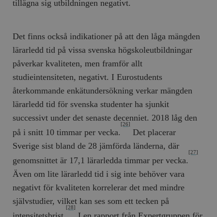
tillägna sig utbildningen negativt.
Det finns också indikationer på att den låga mängden
lärarledd tid på vissa svenska högskoleutbildningar
påverkar kvaliteten, men framför allt
studieintensiteten, negativt. I Eurostudents
återkommande enkätundersökning verkar mängden
lärarledd tid för svenska studenter ha sjunkit
successivt under det senaste decenniet. 2018 låg den
[26]
på i snitt 10 timmar per vecka.
Det placerar
Sverige sist bland de 28 jämförda länderna, där
[27]
genomsnittet är 17,1 lärarledda timmar per vecka.
Även om lite lärarledd tid i sig inte behöver vara
negativt för kvaliteten korrelerar det med mindre
självstudier, vilket kan ses som ett tecken på
[28]
intensitetsbrist.
I en rapport från Expertgruppen för