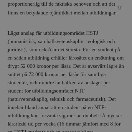
proportionerlig till de faktiska behoven och att det
[32]
finns en betydande ojämlikhet mellan utbildningar.
Lägst anslag får utbildningsområdet HSTJ
(humanistisk, samhällsvetenskaplig, teologisk och
juridisk), som också är det största. För en student på
en sådan utbildning erhåller lärosätet en ersättning om
drygt 52 000 kronor per läsår. Det är avsevärt lägre än
snittet på 72 000 kronor per läsår för samtliga
studenter, och mindre än hälften av anslaget per
student för utbildningsområdet NTF
(naturvetenskaplig, teknisk och farmaceutisk). Det
innebär bland annat att en student på en NTF-
utbildning kan förvänta sig mer än dubbelt så mycket
lärarledd tid per vecka (16 timmar jämfört med 8 för
en HSTJ-student) och en avsevärt högre