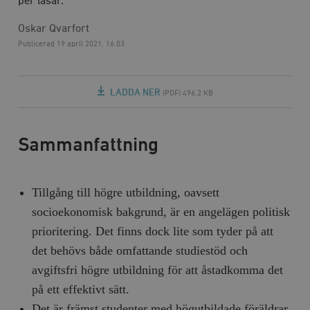
per läsår.
Oskar Qvarfort
Publicerad
19 april 2021, 16.03
LADDA NER
(PDF) 496,2 KB
Sammanfattning
Tillgång till högre utbildning, oavsett
socioekonomisk bakgrund, är en angelägen politisk
prioritering. Det finns dock lite som tyder på att
det behövs både omfattande studiestöd och
avgiftsfri högre utbildning för att åstadkomma det
på ett effektivt sätt.
Det är främst studenter med högutbildade föräldrar