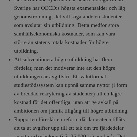
Sverige har OECD:s högsta examensålder och låg
genomströmning, det vill säga andelen studenter
som avslutar sin utbildning. Detta medför stora
samhällsekonomiska kostnader, som kan vara
större än statens totala kostnader för högre
utbildning.
Att subventionera högre utbildning har flera
fördelar, men det motiverar inte att den högre
utbildningen är avgiftsfri. Ett välutformat
studiestödssystem kan uppnå samma nyttor (i form
av breddad rekrytering av studenter) till en lägre
kostnad för det offentliga, utan att ge avkall på
ambitionen om jämlik tillgång till högre utbildning.
Rapporten föreslår en reform där lärosätena tillåts
att ta ut avgifter upp till ett tak om tre fjärdedelar
av ett prisbasbelopp (i år 36 000 kr) per läsår. Det