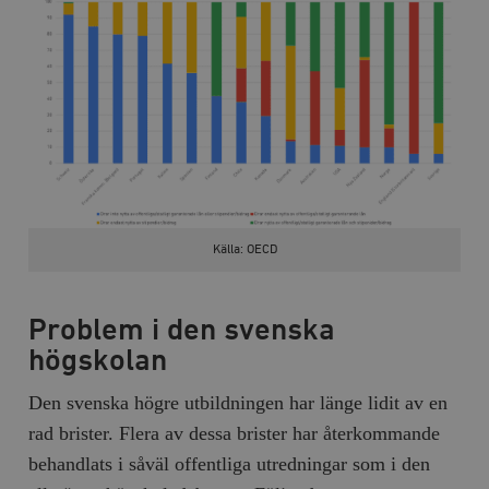
b
vuid
Vimeo.com
1 år 1
Dessa kakor 
_hjSessionUser_675006
.timbro.se
1 år
Inc.
månad
av Vimeo-
.vimeo.com
videospelare
_hjIncludedInSessionSample_675006
.timbro.se
2
webbplatser.
minuter
_hjSession_675006
.timbro.se
30
minuter
Källa: OECD
Problem i den svenska
högskolan
Den svenska högre utbildningen har länge lidit av en
rad brister. Flera av dessa brister har återkommande
behandlats i såväl offentliga utredningar som i den