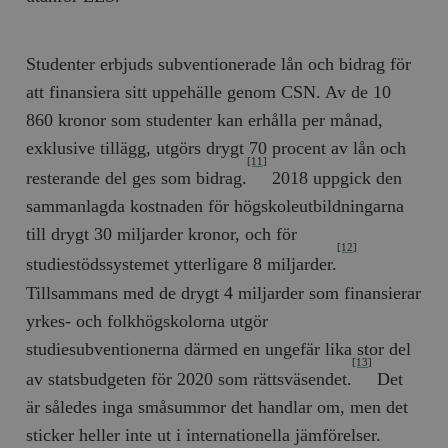
Studenter erbjuds subventionerade lån och bidrag för
att finansiera sitt uppehälle genom CSN. Av de 10
860 kronor som studenter kan erhålla per månad,
exklusive tillägg, utgörs drygt 70 procent av lån och
[11]
resterande del ges som bidrag.
2018 uppgick den
sammanlagda kostnaden för högskoleutbildningarna
till drygt 30 miljarder kronor, och för
[12]
studiestödssystemet ytterligare 8 miljarder.
Tillsammans med de drygt 4 miljarder som finansierar
yrkes- och folkhögskolorna utgör
studiesubventionerna därmed en ungefär lika stor del
[13]
av statsbudgeten för 2020 som rättsväsendet.
Det
är således inga småsummor det handlar om, men det
sticker heller inte ut i internationella jämförelser.