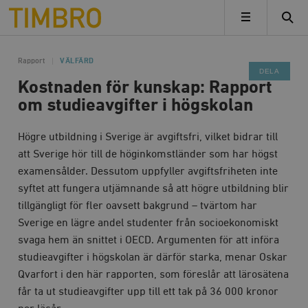
Timbro
MENY
Rapport
VÄLFÄRD
DELA
Kostnaden för kunskap: Rapport
om studieavgifter i högskolan
Högre utbildning i Sverige är avgiftsfri, vilket bidrar till
att Sverige hör till de höginkomstländer som har högst
examensålder. Dessutom uppfyller avgiftsfriheten inte
syftet att fungera utjämnande så att högre utbildning blir
tillgängligt för fler oavsett bakgrund – tvärtom har
Sverige en lägre andel studenter från socioekonomiskt
svaga hem än snittet i OECD. Argumenten för att införa
studieavgifter i högskolan är därför starka, menar Oskar
Qvarfort i den här rapporten, som föreslår att lärosätena
får ta ut studieavgifter upp till ett tak på 36 000 kronor