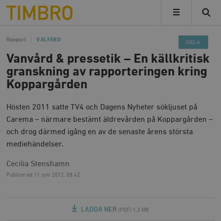
Timbro
MENY
Rapport
VÄLFÄRD
DELA
Vanvård & pressetik – En källkritisk
granskning av rapporteringen kring
Koppargården
Hösten 2011 satte TV4 och Dagens Nyheter sökljuset på
Carema – närmare bestämt äldrevården på Koppargården –
och drog därmed igång en av de senaste årens största
mediehändelser.
Cecilia Stenshamn
Publicerad
11 juni 2012, 08.42
LADDA NER
(PDF) 1,3 MB