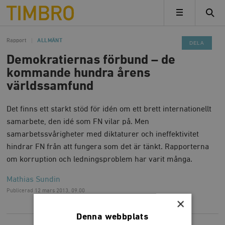
Timbro
MENY
Rapport
ALLMÄNT
DELA
Demokratiernas förbund – de
kommande hundra årens
världssamfund
Det finns ett starkt stöd för idén om ett brett internationellt
samarbete, den idé som FN vilar på. Men
samarbetssvårigheter med diktaturer och ineffektivitet
hindrar FN från att fungera som det är tänkt. Rapporterna
om korruption och ledningsproblem har varit många.
Mathias Sundin
Publicerad
12 mars 2013, 09.00
×
Denna webbplats