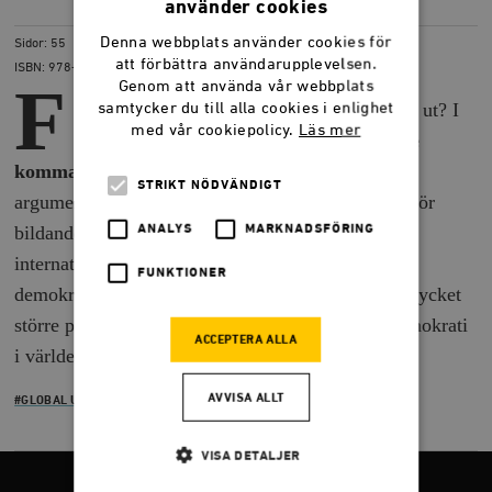
LADDA NER
(PDF) 332,8 KB
använder cookies
Denna webbplats använder cookies för
Sidor: 55
att förbättra användarupplevelsen.
ISBN: 978-91-7566-997-7
F
Genom att använda vår webbplats
inns det något alternativ? Hur skulle det se ut? I
samtycker du till alla cookies i enlighet
med vår cookiepolicy.
Läs mer
rapporten
”Demokratiernas förbund – de
kommande hundra årens världssamfund”
STRIKT NÖDVÄNDIGT
argumenterar rapportförfattaren
Mathias Sundin
för
bildandet av ett Demokratiernas förbund. Denna
ANALYS
MARKNADSFÖRING
internationella organisation skulle enbart bestå av
FUNKTIONER
demokratier och Sundin hävdar att denna har en mycket
större potential till att säkra fred, välstånd och demokrati
ACCEPTERA ALLA
i världen, än FN.
AVVISA ALLT
#GLOBAL UTVECKLING
VISA DETALJER