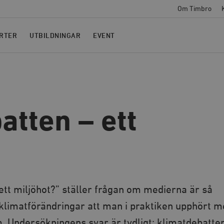
Om Timbro
RTER
UTBILDNINGAR
EVENT
atten – ett
tt miljöhot?” ställer frågan om medierna är så
klimatförändringar att man i praktiken upphört m
. Undersökningens svar är tydligt: klimatdebatte