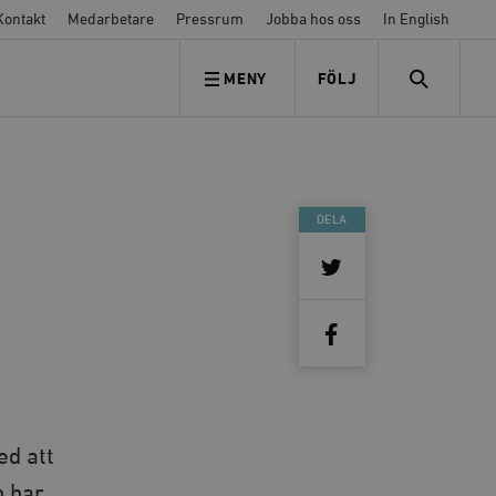
Kontakt
Medarbetare
Pressrum
Jobba hos oss
In English
MENY
FÖLJ
FÖLJ OSS
SEARCH
DELA
ed att
n har