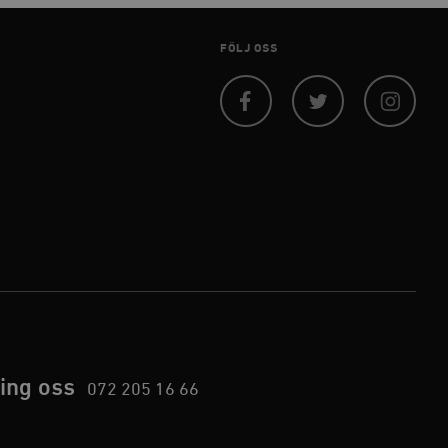
 inte användas ordentligt
FÖLJ OSS
agnens innehåll / data
Facebook
Twitter
Instagram
påra början av
essioner. Den innehåller
agnens innehåll / data
ellan människor och bots.
ör att göra giltiga
webbplats.
ing oss
072 205 16 66
påra början av
essioner. Den innehåller
ellan människor och bots.