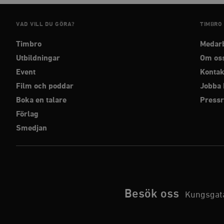
Strikt nödvändiga kakor ti
utan strikt nödvändiga cook
VAD VILL DU GÖRA?
TIMBRO
Namn
Timbro
Medar
Utbildningar
Om os
woocommerce_cart_has
Event
Kontak
Film och poddar
Jobba 
_hjFirstSeen
Boka en talare
Press
Förlag
woocommerce_items_in_
Smedjan
wp_woocommerce_sessio
{32}
__cf_bm
Besök oss
Kungsgata
_hjAbsoluteSessionInPr
__cf_bm