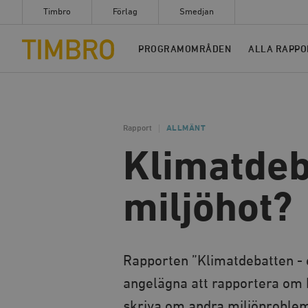
Timbro
Förlag
Smedjan
Timbro
PROGRAMOMRÅDEN
ALLA RAPPO
Rapport
ALLMÄNT
Klimatdeb
miljöhot?
Rapporten ”Klimatdebatten - e
angelägna att rapportera om 
skriva om andra miljöproblem