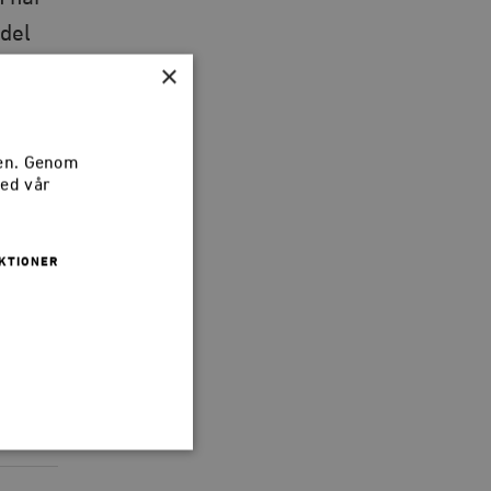
 del
×
som
sen. Genom
med vår
KTIONER