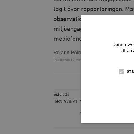
tagit över rapporteringen. Mat
observationer tyder samtidigt 
miljöengagemanget växt. Det f
mediefenomen har passerat t
Denna web
att an
Roland Poirier Martinsson, Tobias 
Publicerad
17 mars 2009, 15.10
STR
Sidor: 24
ISBN: 978-91-7566-703-4
#MEDIA