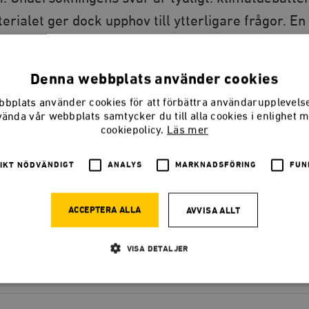
erialet ger dock upphov till ytterligare frågor. En
på att klimatdebatten inneburit att det totala
inns också vissa skäl att tro att klimatdebatten 
Denna webbplats använder cookies
oppen.
bplats använder cookies för att förbättra användarupplevel
vända vår webbplats samtycker du till alla cookies i enlighet 
Holdstock
cookiepolicy.
Läs mer
IKT NÖDVÄNDIGT
ANALYS
MARKNADSFÖRING
FUN
LADDA NER
(PDF) 523,3 KB
ACCEPTERA ALLA
AVVISA ALLT
VISA DETALJER
Strikt nödvändigt
Analys
Marknadsföring
Funktioner