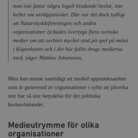
som inte fattar några legalt bindande beslut, inte
__cf_bm
Cloudflare
Inc.
m
heller om utsläppsnivåer. Där var det dock tydligt
.myfonts.net
att Naturskyddsföreningen och andra
organisationer lyckades övertyga flera svenska
medier om att oerhört mycket stod på spel på mötet
i Köpenhamn och i det här fallet drogs medierna
med, säger Mattias Johansson.
_hjAbsoluteSessionInProgress
Hotjar Ltd
Men han menar samtidigt att medial uppmärksamhet
.timbro.se
m
som är genererad av organisationer i syfte att påverka
inte har så stor betydelse för det politiska
beslutsfattandet.
Medieutrymme för olika
organisationer
__cf_bm
Cloudflare