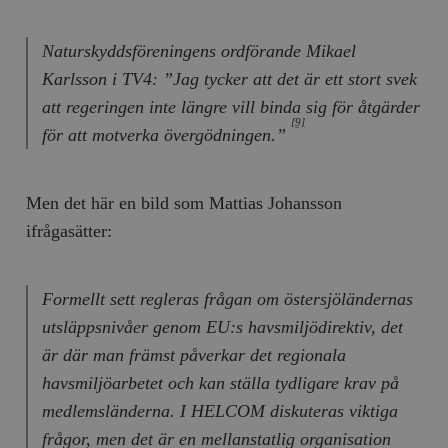
/ Domän
woocommerce_cart_hash
Automattic
S
Naturskyddsföreningens ordförande Mikael
Inc.
timbro.se
Karlsson i TV4: ”Jag tycker att det är ett stort svek
att regeringen inte längre vill binda sig för åtgärder
[9]
för att motverka övergödningen.”
_hjFirstSeen
Hotjar Ltd
.timbro.se
m
Men det här en bild som Mattias Johansson
ifrågasätter:
Formellt sett regleras frågan om östersjöländernas
utsläppsnivåer genom EU:s havsmiljödirektiv, det
woocommerce_items_in_cart
Automattic
S
Inc.
är där man främst påverkar det regionala
timbro.se
havsmiljöarbetet och kan ställa tydligare krav på
medlemsländerna. I HELCOM diskuteras viktiga
wp_woocommerce_session_[abcdef0123456789]
timbro.se
2
frågor, men det är en mellanstatlig organisation
{32}