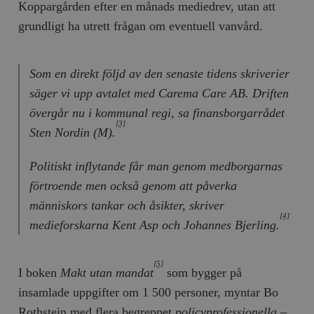
Koppargården efter en månads mediedrev, utan att
grundligt ha utrett frågan om eventuell vanvård.
Som en direkt följd av den senaste tidens skriverier
säger vi upp avtalet med Carema Care AB. Driften
övergår nu i kommunal regi, sa finansborgarrådet
[3]
Sten Nordin (M).
Politiskt inflytande får man genom medborgarnas
förtroende men också genom att påverka
människors tankar och åsikter, skriver
[4]
medieforskarna Kent Asp och Johannes Bjerling.
[5]
I boken
Makt utan mandat
som bygger på
insamlade uppgifter om 1 500 personer, myntar Bo
Rothstein med flera begreppet
policyprofessionella
–