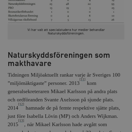
hålla reda på
k
användarinst
i
för Youtube-v
w
inbäddade i
a
webbplatser;
s
också avgör
f
webbplatsbe
w
Vi har valt att specialstudera hur medier behandlar
använder den
Naturskyddsföreningen.
eller gamla 
_gid
Google LLC
1 dag
D
av Youtube-
.timbro.se
G
gränssnittet.
o
v
mailchimp_landing_site
Mailchimp
28 dagar
Naturskyddsföreningen som
o
timbro.se
o
makthavare
__cf_bm
Cloudflare
30
Denna cookie
_gat_UA-19195086-1
.timbro.se
54
D
Inc.
minuter
för att skilja
sekunder
c
.podbean.com
människor oc
Tidningen Miljöaktuellt rankar varje år Sveriges 100
G
Detta är förd
m
[11]
för webbplat
”miljömäktigaste” personer. 2013
kom
i
att göra gilti
i
rapporter o
generalsekreteraren Mikael Karlsson på andra plats
e
användningen
si
deras webbpl
och ordföranden Svante Axelsson på sjunde plats.
_
a
[12]
_fbp
Meta
3
Används av F
2014
hamnade de på femte respektive sjätte plats,
s
Platform Inc.
månader
för att lever
p
.timbro.se
serie
just före Isabella Lövin (MP) och Anders Wijkman.
t
reklamproduk
[13]
såsom realti
2015
, när Mikael Karlsson hade avgått som
_ga_YBG49SLCTY
.timbro.se
1 år 1
D
från
månad
G
tredjepartsa