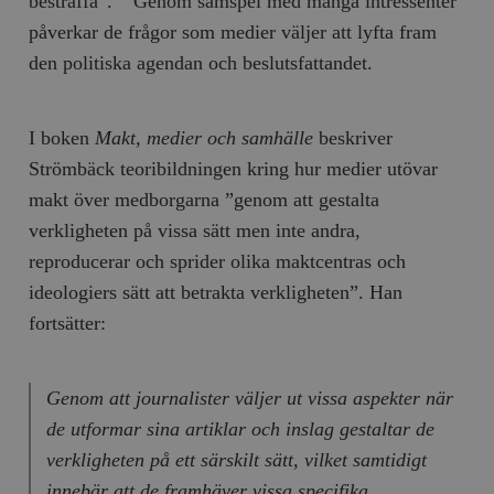
bestraffa”.
Genom samspel med många intressenter
påverkar de frågor som medier väljer att lyfta fram
den politiska agendan och beslutsfattandet.
I boken
Makt, medier och samhälle
beskriver
Strömbäck teoribildningen kring hur medier utövar
makt över medborgarna ”genom att gestalta
verkligheten på vissa sätt men inte andra,
reproducerar och sprider olika maktcentras och
ideologiers sätt att betrakta verkligheten”. Han
fortsätter:
Genom att journalister väljer ut vissa aspekter när
de utformar sina artiklar och inslag gestaltar de
verkligheten på ett särskilt sätt, vilket samtidigt
innebär att de framhäver vissa specifika