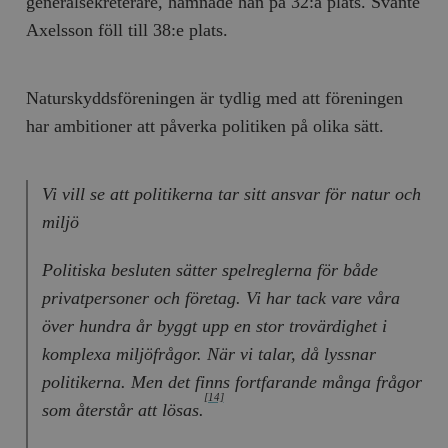
generalsekreterare, hamnade han på 32:a plats. Svante
b
vuid
Vimeo.com
1 år 1
Dessa kakor 
Axelsson föll till 38:e plats.
_hjSessionUser_675006
.timbro.se
1 år
Inc.
månad
av Vimeo-
.vimeo.com
videospelare
_hjIncludedInSessionSample_675006
.timbro.se
2
webbplatser.
minuter
Naturskyddsföreningen är tydlig med att föreningen
_hjSession_675006
.timbro.se
30
minuter
har ambitioner att påverka politiken på olika sätt.
Vi vill se att politikerna tar sitt ansvar för natur och
miljö
Politiska besluten sätter spelreglerna för både
privatpersoner och företag. Vi har tack vare våra
över hundra år byggt upp en stor trovärdighet i
komplexa miljöfrågor. När vi talar, då lyssnar
politikerna. Men det finns fortfarande många frågor
[14]
som återstår att lösas.