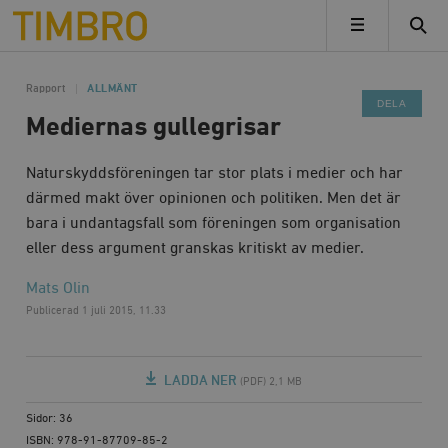
Timbro
MENY
Rapport
ALLMÄNT
DELA
Mediernas gullegrisar
Naturskyddsföreningen tar stor plats i medier och har
därmed makt över opinionen och politiken. Men det är
bara i undantagsfall som föreningen som organisation
eller dess argument granskas kritiskt av medier.
Mats Olin
Publicerad
1 juli 2015, 11.33
LADDA NER
(PDF) 2,1 MB
Sidor: 36
ISBN: 978-91-87709-85-2