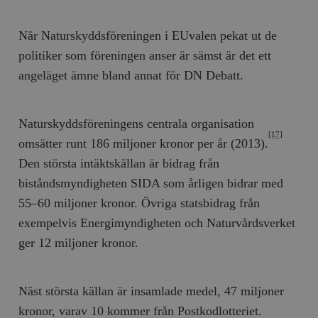
När Naturskyddsföreningen i EU­valen pekat ut de
politiker som föreningen anser är sämst är det ett
angeläget ämne bland annat för DN Debatt.
Naturskyddsföreningens centrala organisation
[17]
omsätter runt 186 miljoner kronor per år (2013).
Den största intäktskällan är bidrag från
biståndsmyndigheten SIDA som årligen bidrar med
55–60 miljoner kronor. Övriga statsbidrag från
exempelvis Energimyndigheten och Naturvårdsverket
ger 12 miljoner kronor.
Näst största källan är insamlade medel, 47 miljoner
kronor, varav 10 kommer från Postkodlotteriet.