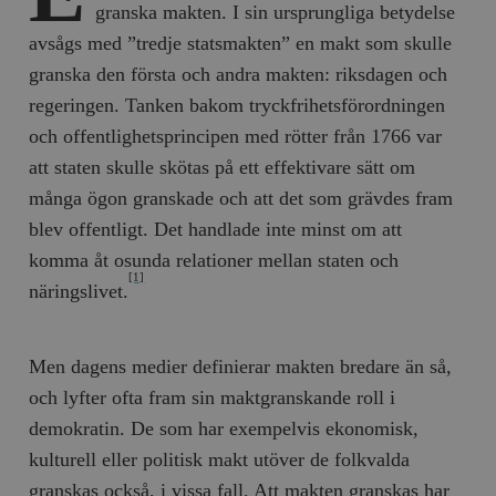
granska makten. I sin ursprungliga betydelse
avsågs med ”tredje statsmakten” en makt som skulle
granska den första och andra makten: riksdagen och
regeringen. Tanken bakom tryckfrihetsförordningen
och offentlighetsprincipen med rötter från 1766 var
att staten skulle skötas på ett effektivare sätt om
många ögon granskade och att det som grävdes fram
blev offentligt. Det handlade inte minst om att
komma åt osunda relationer mellan staten och
[1]
näringslivet.
Men dagens medier definierar makten bredare än så,
och lyfter ofta fram sin maktgranskande roll i
demokratin. De som har exempelvis ekonomisk,
kulturell eller politisk makt utöver de folkvalda
granskas också, i vissa fall. Att makten granskas har