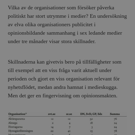
Inc.
m
.vimeo.com
Vilka av de organisationer som försöker påverka
politiskt har stort utrymme i medier? En undersökning
av elva olika organisationers publicitet i
opinionsbildande sammanhang i sex ledande medier
under tre månader visar stora skillnader.
Skillnaderna kan givetvis bero på tillfälligheter som
till exempel att en viss fråga varit aktuell under
perioden och gjort en viss organisation relevant för
Leverantör
nyhetsflödet, medan andra hamnat i medieskugga.
Namn
Utgång
B
/ Domän
Leverantör /
Men det ger en fingervisning om opinionsmakten.
Namn
Utgång
Beskrivning
_ga
Google LLC
1 år 1
D
Domän
.timbro.se
månad
a
U
YSC
Google LLC
Session
Denna cookie 
e
.youtube.com
av YouTube fö
G
spåra visning
a
inbäddade vi
a
u
VISITOR_INFO1_LIVE
Google LLC
6
Denna cookie 
t
.youtube.com
månader
av Youtube fö
g