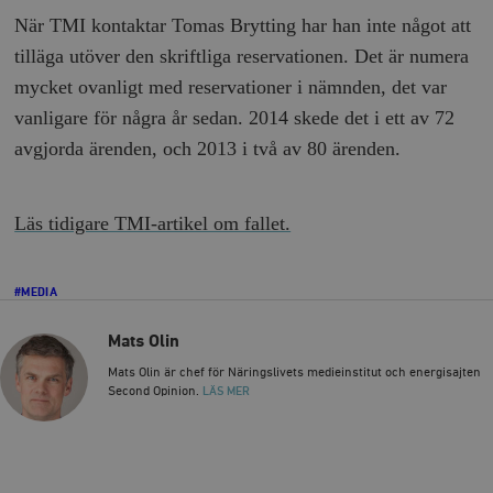
Namn
U
/ Domän
När TMI kontaktar Tomas Brytting har han inte något att
woocommerce_cart_hash
Automattic
S
tilläga utöver den skriftliga reservationen. Det är numera
Inc.
timbro.se
mycket ovanligt med reservationer i nämnden, det var
vanligare för några år sedan. 2014 skede det i ett av 72
avgjorda ärenden, och 2013 i två av 80 ärenden.
_hjFirstSeen
Hotjar Ltd
.timbro.se
m
Läs tidigare TMI-artikel om fallet.
#MEDIA
Mats Olin
woocommerce_items_in_cart
Automattic
S
Mats Olin är chef för Näringslivets medieinstitut och energisajten
Inc.
Second Opinion.
LÄS MER
timbro.se
wp_woocommerce_session_[abcdef0123456789]
timbro.se
2
{32}