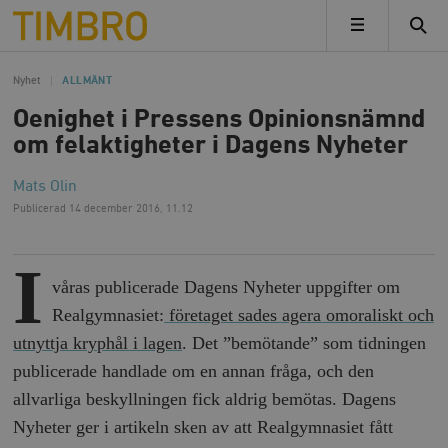
Timbro
MENY
Nyhet
ALLMÄNT
Oenighet i Pressens Opinionsnämnd
om felaktigheter i Dagens Nyheter
Mats Olin
Publicerad
14 december 2016, 11.12
I
våras publicerade Dagens Nyheter uppgifter om
Realgymnasiet:
företaget sades agera omoraliskt och
utnyttja kryphål i lagen
. Det ”bemötande” som tidningen
publicerade handlade om en annan fråga, och den
allvarliga beskyllningen fick aldrig bemötas. Dagens
Nyheter ger i artikeln sken av att Realgymnasiet fått