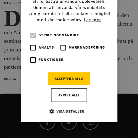
att förbättra användarupplevelsen.
ISBN: 9175667942
Genom att använda vår webbplats
D
samtycker du till alla cookies i enlighet
et är slutsatserna i medieexperten Rolf van den
med vår cookiepolicy.
Läs mer
Brinks rapport ”PR-politikerna, amatörmedierna
och Almedalsandan”, som presenterades vid ett
STRIKT NÖDVÄNDIGT
seminarium på Timbro i dag. Rapporten bygger främst på
ANALYS
MARKNADSFÖRING
journalistiska djupintervjuer med opinionsbildare,
organisationsföreträdare, journalister, ledarskribenter och
FUNKTIONER
partiernas kommunikationsavdelningar.
ACCEPTERA ALLA
#MEDIA
AVVISA ALLT
FÖLJ OSS
VISA DETALJER
Facebook
Twitter
Instagram
Strikt nödvändigt
Analys