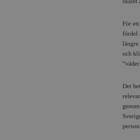
skälet 
För ett
fördel 
längre
och kli
”väder
Det bet
releva
genom 
Sverig
personl