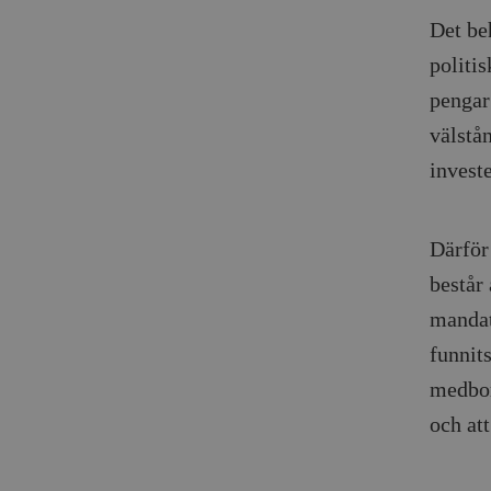
Det be
politi
pengar
välstå
investe
Därför 
består
mandat
funnits
medbor
och att