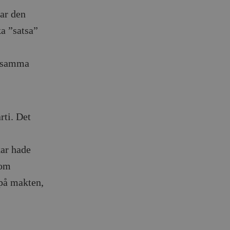
ar den
ka ”satsa”
a samma
rti. Det
kar hade
som
 på makten,