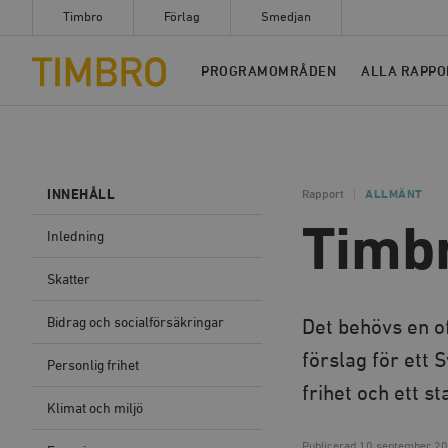
Timbro
Förlag
Smedjan
Timbro
PROGRAMOMRÅDEN
ALLA RAPPO
INNEHÅLL
Rapport
ALLMÄNT
Timbr
Inledning
Skatter
Bidrag och socialförsäkringar
Det behövs en o
förslag för ett
Personlig frihet
frihet och ett s
Klimat och miljö
Publicerad
10 september 20