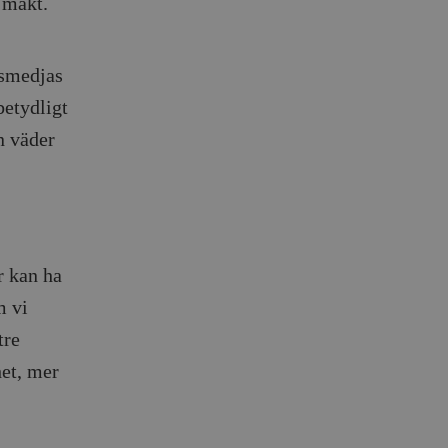
, makt.
esmedjas
betydligt
n väder
r kan ha
m vi
tre
het, mer