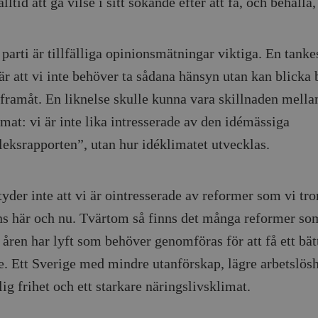
alltid att gå vilse i sitt sökande efter att få, och behålla
 parti är tillfälliga opinionsmätningar viktiga. En tank
är att vi inte behöver ta sådana hänsyn utan kan blicka 
 framåt. En liknelse skulle kunna vara skillnaden mella
mat: vi är inte lika intresserade av den idémässiga
leksrapporten”, utan hur idéklimatet utvecklas.
yder inte att vi är ointresserade av reformer som vi tro
ns här och nu. Tvärtom så finns det många reformer so
åren har lyft som behöver genomföras för att få ett bät
e. Ett Sverige med mindre utanförskap, lägre arbetslös
ig frihet och ett starkare näringslivsklimat.