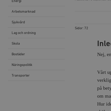
Energi
Arbetsmarknad
Sjukvård
Sidor: 72
Lag och ordning
Inl
Skola
Nej, en
Bostäder
Näringspolitik
Vårt u
Transporter
verklig
på bety
om man
Hur ide