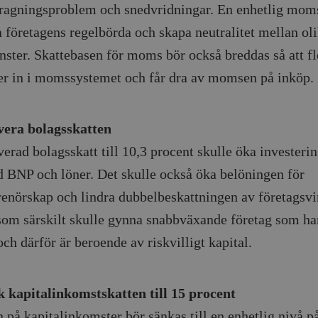
ragningsproblem och snedvridningar. En enhetlig moms
Google LLC
1 dag
Denna cookie ställs in av Google Analytics. Den l
Mailchimp
28 dagar
.timbro.se
unikt värde för varje besökt sida och används fö
timbro.se
 företagens regelbörda och skapa neutralitet mellan oli
sidvisningar.
Cloudflare
30
Denna cookie används för att skilja mellan människor och bot
.timbro.se
54
Detta är en mönstertyps-cookie som har ställts in
änster. Skattebasen för moms bör också breddas så att fl
Inc.
minuter
för webbplatsen för att göra giltiga rapporter om användnin
sekunder
mönsterelementet i namnet innehåller det unika i
.podbean.com
kontot eller webbplatsen det hänför sig till. Det 
 in i momssystemet och får dra av momsen på inköp.
som används för att begränsa mängden data som 
Meta
3
Används av Facebook för att leverera en serie reklamproduk
webbplatser med hög trafikvolym.
Platform Inc.
månader
från tredjepartsannonsörer
.timbro.se
.timbro.se
1 år 1
Denna cookie används av Google Analytics för at
månad
sessionstillståndet.
Vimeo.com
1 år 1
Dessa kakor används av Vimeo-videospelaren på webbplatse
vera bolagsskatten
Inc.
månad
.timbro.se
1 år
.vimeo.com
verad bolagsskatt till 10,3 procent skulle öka investeri
mple_675006
.timbro.se
2
 BNP och löner. Det skulle också öka belöningen för
minuter
.timbro.se
30
renörskap och lindra dubbelbeskattningen av företagsvi
minuter
som särskilt skulle gynna snabbväxande företag som har
och därför är beroende av riskvilligt kapital.
k kapitalinkomstskatten till 15 procent
n på kapitalinkomster bör sänkas till en enhetlig nivå p