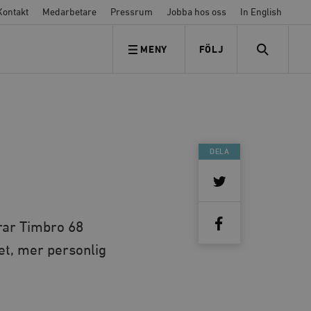
Kontakt
Medarbetare
Pressrum
Jobba hos oss
In English
MENY
FÖLJ
FÖLJ OSS
SEARCH
DELA
rar Timbro 68
et, mer personlig