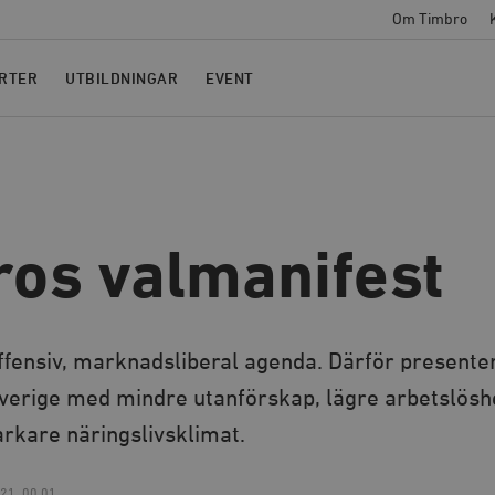
Om Timbro
RTER
UTBILDNINGAR
EVENT
os valmanifest
ffensiv, marknadsliberal agenda. Därför presente
 Sverige med mindre utanförskap, lägre arbetslösh
tarkare näringslivsklimat.
21, 00.01