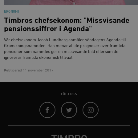
Strikt nödvändiga kakor tillåter
EKONOMI
kärnwebbplatsfunktioner som användarinloggning
Timbros chefsekonom: "Missvisande
och kontohantering. Webbplatsen kan inte användas
ordentligt utan strikt nödvändiga cookies.
pensionssiffror i Agenda"
Leverantör
Namn
U
Vår chefsekonom Jacob Lundberg anmäler söndagens Agenda till
/ Domän
Granskningsnämnden. Han menar att de prognoser över framtida
woocommerce_cart_hash
Automattic
S
pensioner som nämndes ger en missvisande bild eftersom de
Inc.
ignorerar framtida ekonomisk tillväxt.
timbro.se
Publicerad
11 november 2017
_hjFirstSeen
Hotjar Ltd
.timbro.se
m
FÖLJ OSS
Facebook
Twitter
Instagram