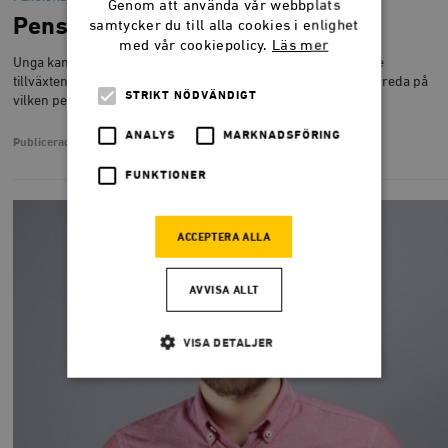
Genom att använda vår webbplats
Pensionen blir högre än du tror
samtycker du till alla cookies i enlighet
med vår cookiepolicy.
Läs mer
Unga kan förvänta sig minst 50 000 kronor i pension tack vare
tillväxten. Timbro lanserar en pensionsräknare där du kan ta reda på
STRIKT NÖDVÄNDIGT
vilken pension du kan förvänta dig.
ANALYS
MARKNADSFÖRING
Publicerad
25 april 2022
FUNKTIONER
ACCEPTERA ALLA
AVVISA ALLT
VISA DETALJER
Strikt nödvändigt
Analys
Marknadsföring
Funktioner