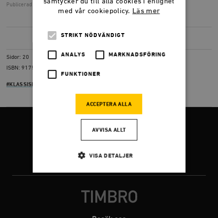
samtycker du till alla cookies i enlighet
Publicerad
4 mars 2008, 15.55
med vår cookiepolicy.
Läs mer
STRIKT NÖDVÄNDIGT
LADDA NER
(PDF) 325,8 KB
ANALYS
MARKNADSFÖRING
Sidor: 20
ISBN: 9175667072
FUNKTIONER
#KLASSISK LIBERALISM
#VALFRIHET
ACCEPTERA ALLA
FÖLJ OSS
AVVISA ALLT
VISA DETALJER
Facebook
Twitter
Instagram
Strikt nödvändigt
Analys
Marknadsföring
Funktioner