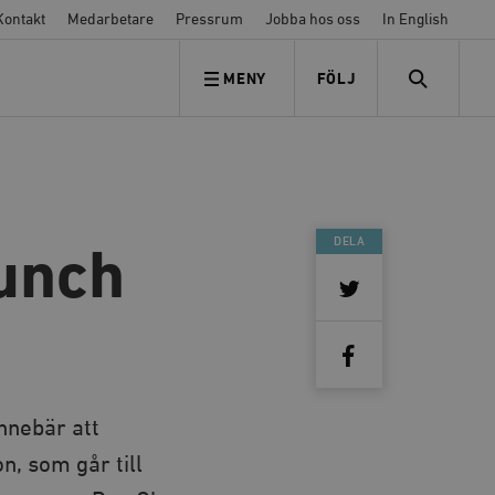
Kontakt
Medarbetare
Pressrum
Jobba hos oss
In English
MENY
FÖLJ
FÖLJ OSS
SEARCH
DELA
lunch
nnebär att
, som går till