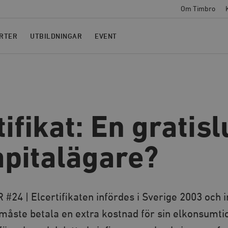
Om Timbro
RTER
UTBILDNINGAR
EVENT
tifikat: En gratis­
apitalägare?
24 | Elcertifikaten infördes i Sverige 2003 och i
åste betala en extra kostnad för sin elkonsumtion