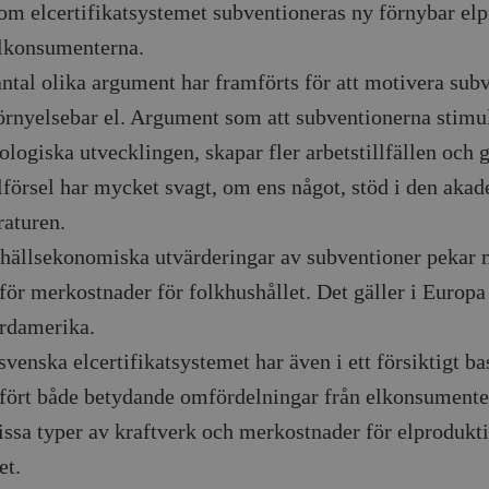
m elcertifikatsystemet subventioneras ny förnybar el­p
lkonsumenterna.
antal olika argument har framförts för att motivera sub­v
örnyelsebar el. Argument som att subven­tion­erna stimu
ologiska utvecklingen, skapar fler arbets­till­fällen och 
llförsel har mycket svagt, om ens något, stöd i den aka
eraturen.
ällsekonomiska utvärderingar av subventioner pekar m
ör merkostnader för folkhushållet. Det gäller i Europa
rdamerika.
svenska elcertifikatsystemet har även i ett försiktigt ba
ört både betydande omfördelningar från el­kon­sum­enter
issa typer av kraftverk och mer­kost­nader för elprodukt
et.