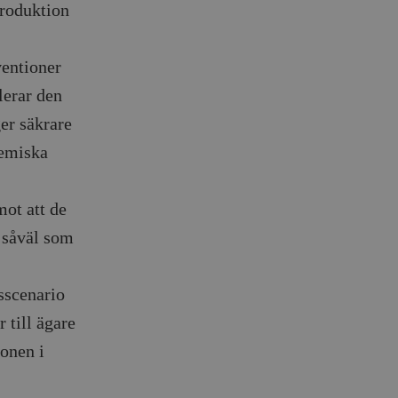
roduk­tion
en­tioner
lerar den
ger säkrare
demiska
ot att de
 såväl som
s­scenario
 till ägare
ionen i