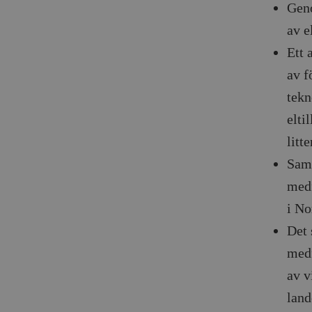
Geno
av e
Ett 
av f
tekn
elti
litt
Samh
medf
i No
Det 
medf
av v
land