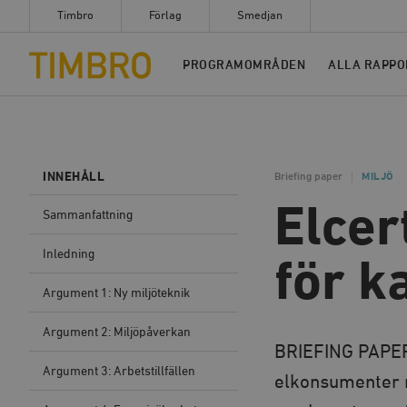
Timbro
Förlag
Smedjan
Timbro
PROGRAMOMRÅDEN
ALLA RAPPO
INNEHÅLL
Briefing paper
MILJÖ
Elcer
Sammanfattning
Inledning
för k
Argument 1: Ny miljöteknik
Argument 2: Miljöpåverkan
BRIEFING PAPER #
Argument 3: Arbetstillfällen
elkonsumenter m