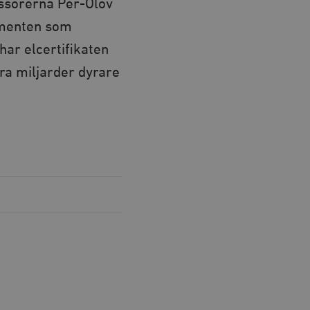
essorerna Per-Olov
gumenten som
har elcertifikaten
ra miljarder dyrare