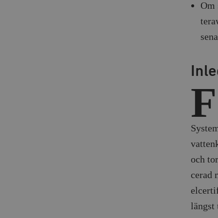
Om s
tera
sena
Inl
F
System
vattenk
och tor
cerad 
elcerti
längst 