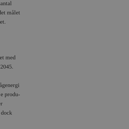
 antal
det målet
et.
met med
 2045.
s
vågenergi
rje produ­
er
, dock