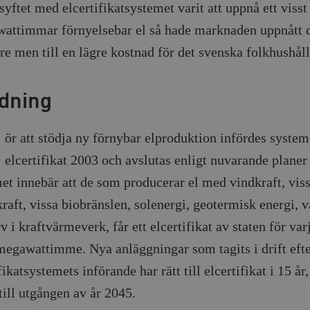
yftet med elcertifikatsystemet varit att uppnå ett visst
wattimmar förnyelsebar el så hade marknaden uppnått 
re men till en lägre kostnad för det svenska folkhushåll
edning
ör att stödja ny förnybar elproduktion infördes syste
elcertifikat 2003 och avslutas enligt nuvarande planer
et innebär att de som producerar el med vindkraft, vis
raft, vissa biobränslen, sol­energi, geotermisk energi, 
v i kraft­värme­verk, får ett elcertifikat av staten för va
megawattimme. Nya anläggningar som tagits i drift eft
fikatsystemets införande har rätt till el­certi­fikat i 15 år
till utgången av år 2045.