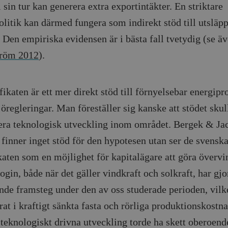
i sin tur kan generera extra export­intäkter. En striktare
Google LLC
1 dag
Denna cookie ställs in av Google Analytics. Den l
Mailchimp
28 dagar
.timbro.se
unikt värde för varje besökt sida och används fö
timbro.se
olitik kan därmed fungera som indirekt stöd till utsläpp
sidvisningar.
Cloudflare
30
Denna cookie används för att skilja mellan människor och bot
. Den empiriska evidensen är i bästa fall tvetydig (se ä
.timbro.se
54
Detta är en mönstertyps-cookie som har ställts in
Inc.
minuter
för webbplatsen för att göra giltiga rapporter om användnin
sekunder
mönsterelementet i namnet innehåller det unika i
.podbean.com
kontot eller webbplatsen det hänför sig till. Det 
tröm 2012
).
som används för att begränsa mängden data som 
Meta
3
Används av Facebook för att leverera en serie reklamproduk
webbplatser med hög trafikvolym.
Platform Inc.
månader
från tredjepartsannonsörer
.timbro.se
.timbro.se
1 år 1
Denna cookie används av Google Analytics för at
månad
sessionstillståndet.
Vimeo.com
1 år 1
Dessa kakor används av Vimeo-videospelaren på webbplatse
fikaten är ett mer direkt stöd till förnyelsebar energi­p
Inc.
månad
.timbro.se
1 år
.vimeo.com
öregleringar. Man föreställer sig kanske att stödet skul
mple_675006
.timbro.se
2
era teknologisk utveckling inom området. Bergek & Ja
minuter
 finner inget stöd för den hypotesen utan ser de svensk
.timbro.se
30
minuter
katen som en möjlighet för kapitalägare att göra övervin
gin, både när det gäller vindkraft och solkraft, har gjo
nde framsteg under den av oss studerade perioden, vilk
rat i kraftigt sänkta fasta och rörliga produktionskostna
teknologiskt drivna utveckling torde ha skett oberoend