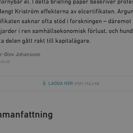
örnybar el. I detta briefing paper beskriver prof
engt Kriström effekterna av elcertifikaten. Ar
ifikaten saknar ofta stöd i forskningen – däremot 
iljarder i ren samhällsekonomisk förlust, och hund
ta delen gått rakt till kapitalägare.
er-Olov Johansson
 06.00
LADDA NER
(PDF) 152,4 KB
manfattning