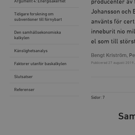
producenter av f
Argument 4: Energisäkerhet
Johansson och B
Tidigare forskning om
subventioner till förnybart
använts för cert
inneburit nio m
Den samhällsekonomiska
kalkylen
el som till störs
Känslighetsanalys
Bengt Kriström, P
Publicerad
27 augusti 2019,
Faktorer utanför baskalkylen
Slutsatser
Referenser
Sidor: 7
Sam