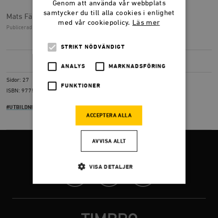
Genom att använda vår webbplats
samtycker du till alla cookies i enlighet
Mats Fält
med vår cookiepolicy.
Läs mer
Publicerad
18 november 2011, 10.53
STRIKT NÖDVÄNDIGT
LADDA NER
(PDF) 257,0 KB
ANALYS
MARKNADSFÖRING
Sidor: 27
FUNKTIONER
ISBN: 9775668611
#UTBILDNING
#VALFRIHET
ACCEPTERA ALLA
AVVISA ALLT
FÖLJ OSS
VISA DETALJER
Facebook
Twitter
Instagram
Strikt nödvändigt
Analys
Marknadsföring
Funktioner