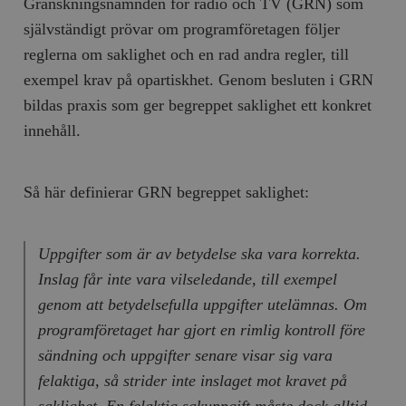
Granskningsnämnden för radio och TV (GRN) som
hålla reda på
k
användarinst
självständigt prövar om programföretagen följer
i
för Youtube-v
w
inbäddade i
reglerna om saklighet och en rad andra regler, till
a
webbplatser;
s
också avgör
exempel krav på opartiskhet. Genom besluten i GRN
f
webbplatsbe
w
använder den
bildas praxis som ger begreppet saklighet ett konkret
eller gamla 
_gid
Google LLC
1 dag
D
av Youtube-
innehåll.
.timbro.se
G
gränssnittet.
o
v
mailchimp_landing_site
Mailchimp
28 dagar
o
timbro.se
o
Så här definierar GRN begreppet saklighet:
__cf_bm
Cloudflare
30
Denna cookie
_gat_UA-19195086-1
.timbro.se
54
D
Inc.
minuter
för att skilja
sekunder
c
.podbean.com
människor oc
G
Detta är förd
m
för webbplat
Uppgifter som är av betydelse ska vara korrekta.
i
att göra gilti
i
rapporter o
Inslag får inte vara vilseledande, till exempel
e
användningen
si
deras webbpl
genom att betydelsefulla uppgifter utelämnas. Om
_
a
_fbp
Meta
3
Används av F
programföretaget har gjort en rimlig kontroll före
s
Platform Inc.
månader
för att lever
p
.timbro.se
serie
sändning och uppgifter senare visar sig vara
t
reklamproduk
såsom realti
felaktiga, så strider inte inslaget mot kravet på
_ga_YBG49SLCTY
.timbro.se
1 år 1
D
från
månad
G
tredjepartsa
saklighet. En felaktig sakuppgift måste dock alltid