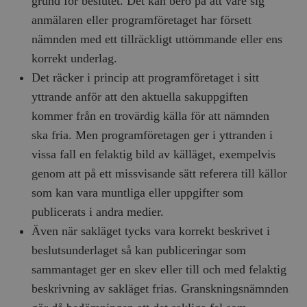
grund för beslutet. Det kan bero på att vare sig
anmälaren eller programföretaget har försett
nämnden med ett tillräckligt uttömmande eller ens
korrekt underlag.
Det räcker i princip att programföretaget i sitt
yttrande anför att den aktuella sakuppgiften
kommer från en trovärdig källa för att nämnden
ska fria. Men programföretagen ger i yttranden i
vissa fall en felaktig bild av källäget, exempelvis
genom att på ett missvisande sätt referera till källor
som kan vara muntliga eller uppgifter som
publicerats i andra medier.
Även när sakläget tycks vara korrekt beskrivet i
beslutsunderlaget så kan publiceringar som
sammantaget ger en skev eller till och med felaktig
beskrivning av sakläget frias. Granskningsnämnden