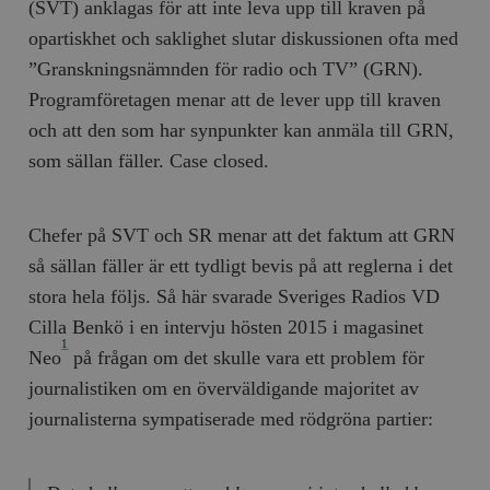
(SVT) anklagas för att inte leva upp till kraven på
opartiskhet och saklighet slutar diskussionen ofta med
”Granskningsnämnden för radio och TV” (GRN).
Programföretagen menar att de lever upp till kraven
och att den som har synpunkter kan anmäla till GRN,
som sällan fäller. Case closed.
Chefer på SVT och SR menar att det faktum att GRN
så sällan fäller är ett tydligt bevis på att reglerna i det
stora hela följs. Så här svarade Sveriges Radios VD
Cilla Benkö i en intervju hösten 2015 i magasinet
1
Neo
på frågan om det skulle vara ett problem för
journalistiken om en överväldigande majoritet av
journalisterna sympatiserade med rödgröna partier: