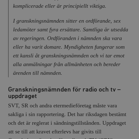
Inc.
m
komplicerade eller är principiellt viktiga.
.vimeo.com
I granskningsnämnden sitter en ordförande, sex
ledamöter samt fyra ersättare. Samtliga är utsedda
av regeringen. Ordföranden i nämnden ska vara
eller ha varit domare. Myndigheten fungerar som
ett kansli åt granskningsnämnden och vi tar emot
alla anmälningar från allmänheten och bereder
ärenden till nämnden.
Leverantör
Granskningsnämnden för radio och tv –
Namn
Utgång
B
/ Domän
uppdraget
Leverantör /
Namn
Utgång
Beskrivning
_ga
Google LLC
1 år 1
D
Domän
SVT, SR och andra etermedieföretag måste vara
.timbro.se
månad
a
U
YSC
Google LLC
Session
Denna cookie 
sakliga i sin rapportering. Det har riksdagen bestämt
e
.youtube.com
av YouTube fö
G
spåra visning
och det är reglerat i sändningstillstånden. Uppdraget
a
inbäddade vi
a
att se till att kravet efterlevs har givits till
u
VISITOR_INFO1_LIVE
Google LLC
6
Denna cookie 
t
.youtube.com
månader
av Youtube fö
g