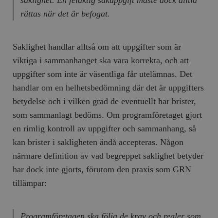
b
vuid
Vimeo.com
1 år 1
Dessa kakor 
rättas när det är befogat.
_hjSessionUser_675006
.timbro.se
1 år
Inc.
månad
av Vimeo-
.vimeo.com
videospelare
_hjIncludedInSessionSample_675006
.timbro.se
2
webbplatser.
minuter
Saklighet handlar alltså om att uppgifter som är
_hjSession_675006
.timbro.se
30
minuter
viktiga i
sammanhanget
ska vara korrekta, och att
uppgifter som inte är väsentliga får utelämnas
. Det
handlar om en
helhetsbedömning
där det är uppgifters
betydelse och i vilken grad de eventuellt har brister,
som sammanlagt bedöms. Om programföretaget gjort
en
rimlig kontroll
av uppgifter och sammanhang, så
kan brister i sakligheten ändå accepteras. Någon
närmare definition av vad begreppet saklighet betyder
har dock inte gjorts, förutom den praxis som GRN
tillämpar:
Programföretagen ska följa de krav och regler som