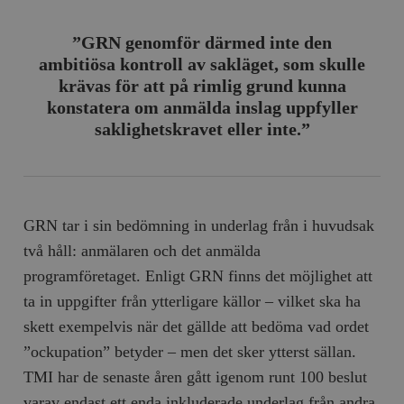
”GRN genomför därmed inte den
ambitiösa kontroll av sakläget, som skulle
krävas för att på rimlig grund kunna
konstatera om anmälda inslag uppfyller
saklighetskravet eller inte.”
GRN tar i sin bedömning in underlag från i huvudsak
två håll: anmälaren och det anmälda
programföretaget. Enligt GRN finns det möjlighet att
ta in uppgifter från ytterligare källor – vilket ska ha
skett exempelvis när det gällde att bedöma vad ordet
”ockupation” betyder – men det sker ytterst sällan.
TMI har de senaste åren gått igenom runt 100 beslut
varav endast ett enda inkluderade underlag från andra