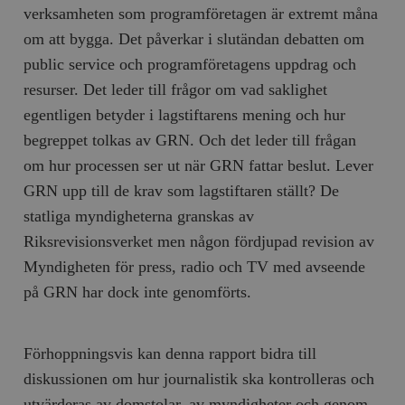
/ Domän
verksamheten som programföretagen är extremt måna
woocommerce_cart_hash
Automattic
S
om att bygga. Det påverkar i slutändan debatten om
Inc.
timbro.se
public service och programföretagens uppdrag och
resurser. Det leder till frågor om vad saklighet
egentligen betyder i lagstiftarens mening och hur
_hjFirstSeen
Hotjar Ltd
.timbro.se
m
begreppet tolkas av GRN. Och det leder till frågan
om hur processen ser ut när GRN fattar beslut. Lever
GRN upp till de krav som lagstiftaren ställt? De
statliga myndigheterna granskas av
Riksrevisionsverket men någon fördjupad revision av
Myndigheten för press, radio och TV med avseende
på GRN har dock inte genomförts.
woocommerce_items_in_cart
Automattic
S
Inc.
timbro.se
Förhoppningsvis kan denna rapport bidra till
diskussionen om hur journalistik ska kontrolleras och
wp_woocommerce_session_[abcdef0123456789]
timbro.se
2
utvärderas av domstolar, av myndigheter och genom
{32}