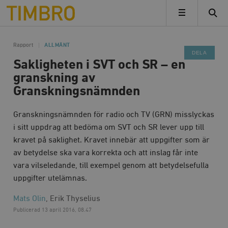
Timbro
MENY
Rapport
ALLMÄNT
DELA
Sakligheten i SVT och SR – en
granskning av
Granskningsnämnden
Granskningsnämnden för radio och TV (GRN) misslyckas
i sitt uppdrag att bedöma om SVT och SR lever upp till
kravet på saklighet. Kravet innebär att uppgifter som är
av betydelse ska vara korrekta och att inslag får inte
vara vilseledande, till exempel genom att betydelsefulla
uppgifter utelämnas.
Mats Olin
, Erik Thyselius
Publicerad
13 april 2016, 08.47