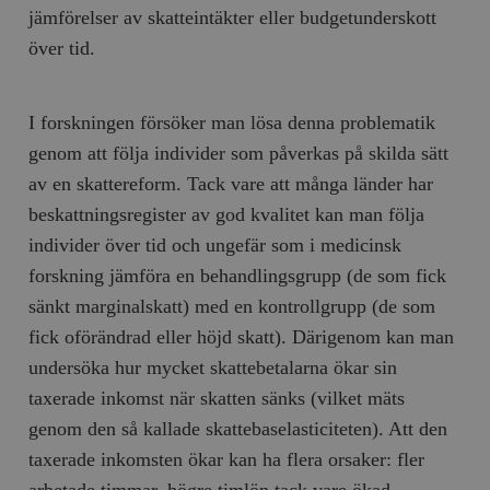
jämförelser av skatteintäkter eller budgetunderskott
över tid.
I forskningen försöker man lösa denna problematik
genom att följa individer som påverkas på skilda sätt
av en skattereform. Tack vare att många länder har
beskattningsregister av god kvalitet kan man följa
individer över tid och ungefär som i medicinsk
forskning jämföra en behandlingsgrupp (de som fick
sänkt marginalskatt) med en kontrollgrupp (de som
fick oförändrad eller höjd skatt). Därigenom kan man
undersöka hur mycket skattebetalarna ökar sin
taxerade inkomst när skatten sänks (vilket mäts
genom den så kallade skattebaselasticiteten). Att den
taxerade inkomsten ökar kan ha flera orsaker: fler
arbetade timmar, högre timlön tack vare ökad