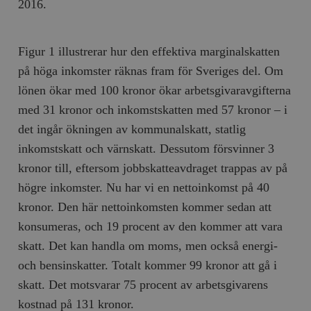
Inc.
m
2016.
.vimeo.com
Figur 1 illustrerar hur den effektiva marginalskatten
på höga inkomster räknas fram för Sveriges del. Om
lönen ökar med 100 kronor ökar arbetsgivaravgifterna
med 31 kronor och inkomstskatten med 57 kronor – i
det ingår ökningen av kommunalskatt, statlig
inkomstskatt och värnskatt. Dessutom försvinner 3
kronor till, eftersom jobbskatteavdraget trappas av på
högre inkomster. Nu har vi en nettoinkomst på 40
Leverantör
Namn
Utgång
B
/ Domän
kronor. Den här nettoinkomsten kommer sedan att
Leverantör /
Namn
Utgång
Beskrivning
konsumeras, och 19 procent av den kommer att vara
_ga
Google LLC
1 år 1
D
Domän
.timbro.se
månad
a
skatt. Det kan handla om moms, men också energi-
U
YSC
Google LLC
Session
Denna cookie 
e
.youtube.com
av YouTube fö
och bensinskatter. Totalt kommer 99 kronor att gå i
G
spåra visning
a
inbäddade vi
skatt. Det motsvarar 75 procent av arbetsgivarens
a
u
VISITOR_INFO1_LIVE
Google LLC
6
Denna cookie 
kostnad på 131 kronor.
t
.youtube.com
månader
av Youtube fö
g