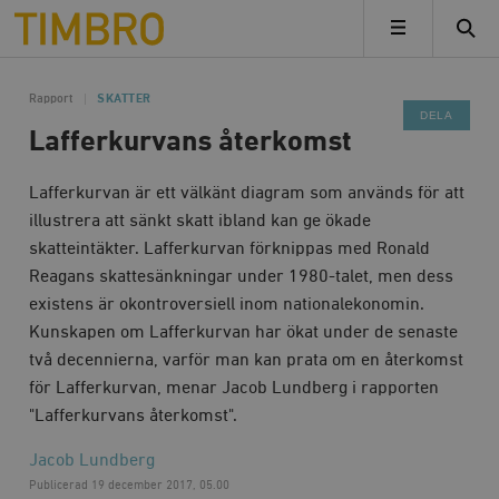
Timbro
MENY
Rapport
SKATTER
DELA
Lafferkurvans återkomst
Lafferkurvan är ett välkänt diagram som används för att
illustrera att sänkt skatt ibland kan ge ökade
skatteintäkter. Lafferkurvan förknippas med Ronald
Reagans skattesänkningar under 1980-talet, men dess
existens är okontroversiell inom nationalekonomin.
Kunskapen om Lafferkurvan har ökat under de senaste
två decennierna, varför man kan prata om en återkomst
för Lafferkurvan, menar Jacob Lundberg i rapporten
"Lafferkurvans återkomst".
Jacob Lundberg
Publicerad
19 december 2017, 05.00