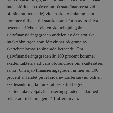
b
intäktsförlusten (påverkan på statsfinanserna vid
vuid
Vimeo.com
1 år 1
Dessa kakor 
_hjSessionUser_675006
.timbro.se
1 år
Inc.
månad
av Vimeo-
oförändrat beteende) vid en skattesänkning som
.vimeo.com
videospelare
_hjIncludedInSessionSample_675006
.timbro.se
2
webbplatser.
minuter
kommer tillbaka till statskassan i form av positiva
_hjSession_675006
.timbro.se
30
beteendeeffekter. Vid en skattehöjning är
minuter
självfinansieringsgraden andelen av den statiska
intäktsökningen som försvinner på grund av
skattebetalarnas förändrade beteende. Om
självfinansieringsgraden är 100 procent kommer
skatteintäkterna att vara oförändrade om skattesatsen
sänks. Om självfinansieringsgraden är mer än 100
procent är landet på fel sida av Lafferkurvan och en
skattesänkning kommer att leda till högre
skatteintäkter. Självfinansieringsgraden är därmed
relaterad till lutningen på Lafferkurvan.