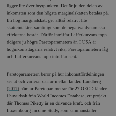
/ Domän
ligger lite över brytpunkten. Det är ju den delen av
woocommerce_cart_hash
Automattic
S
inkomsten som den högsta marginalskatten betalas på.
Inc.
timbro.se
En hög marginalskatt ger alltså relativt lite
skatteintäkter, samtidigt som de negativa dynamiska
effekterna består. Därför inträffar Lafferkurvans topp
_hjFirstSeen
Hotjar Ltd
.timbro.se
m
tidigare ju högre Paretoparametern är. I USA är
höginkomsttagarna relativt rika, Paretoparametern låg
och Lafferkurvans topp inträffar sent.
Paretoparametern beror på hur inkomstfördelningen
ser ut och varierar därför mellan länder.
Lundberg
woocommerce_items_in_cart
Automattic
S
(2017)
hämtar Paretoparametrar för 27 OECD-länder
Inc.
timbro.se
i huvudsak från World Incomes Database, ett projekt
där Thomas Piketty är en drivande kraft, och från
Luxembourg Income Study, som sammanställer
wp_woocommerce_session_[abcdef0123456789]
timbro.se
2
{32}