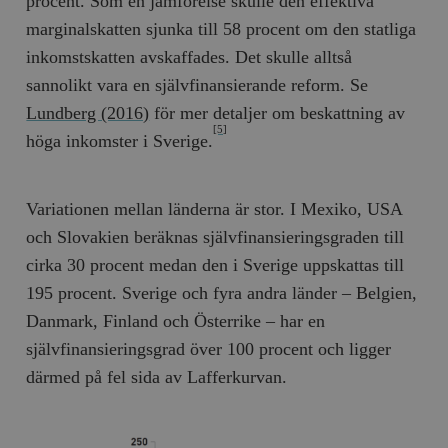
procent. Som en jämförelse skulle den effektiva
marginalskatten sjunka till 58 procent om den statliga
inkomstskatten avskaffades. Det skulle alltså
sannolikt vara en självfinansierande reform. Se
Lundberg (2016)
för mer detaljer om beskattning av
[5]
höga inkomster i Sverige.
Variationen mellan länderna är stor. I Mexiko, USA
och Slovakien beräknas självfinansieringsgraden till
cirka 30 procent medan den i Sverige uppskattas till
195 procent. Sverige och fyra andra länder – Belgien,
Danmark, Finland och Österrike – har en
självfinansieringsgrad över 100 procent och ligger
därmed på fel sida av Lafferkurvan.