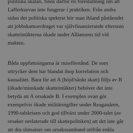
politiska skalan, finns därför en föreställning om att
Lafferkurvan inte fungerar i praktiken. Från andra
sidan det politiska spektrat hör man ibland påståendet
att jobbskatteavdraget var självfinansierande eftersom
skatteintäkterna ökade under Alliansens tid vid
makten.
Båda uppfattningarna är missförstånd. De som
uttrycker dem har blandat ihop korrelation och
kausalitet. Bara för att A (höjd/sänkt skatt) följs av B
(ökade/minskade skatteintäkter) behöver det inte
betyda att A orsakade B. I exemplen ovan gör
exempelvis ökade militärutgifter under Reaganåren,
1990-talskrisen och god tillväxt under 2000-talet (av
orsaker orelaterade till skattepolitiken) att det inte går
att dra slutsatser om orsakssamband utifrån enkla