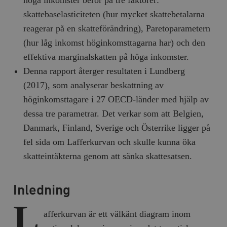
höga inkomster beror på tre faktorer:
skattebaselasticiteten (hur mycket skattebetalarna
reagerar på en skatteförändring), Paretoparametern
(hur låg inkomst höginkomsttagarna har) och den
effektiva marginalskatten på höga inkomster.
Denna rapport återger resultaten i Lundberg
(2017), som analyserar beskattning av
höginkomsttagare i 27 OECD-länder med hjälp av
dessa tre parametrar. Det verkar som att Belgien,
Danmark, Finland, Sverige och Österrike ligger på
fel sida om Lafferkurvan och skulle kunna öka
skatteintäkterna genom att sänka skattesatsen.
Inledning
L
afferkurvan är ett välkänt diagram inom