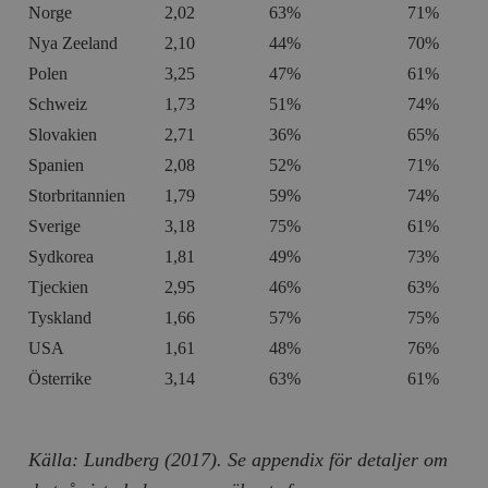
Norge
2,02
63%
71%
Nya Zeeland
2,10
44%
70%
Polen
3,25
47%
61%
Schweiz
1,73
51%
74%
Slovakien
2,71
36%
65%
Spanien
2,08
52%
71%
Storbritannien
1,79
59%
74%
Sverige
3,18
75%
61%
Sydkorea
1,81
49%
73%
Tjeckien
2,95
46%
63%
Tyskland
1,66
57%
75%
USA
1,61
48%
76%
Österrike
3,14
63%
61%
Källa: Lundberg (2017). Se appendix för detaljer om