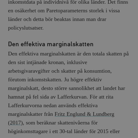
inkomstdata på individnivå för olika länder. Det finns
__cf_bm
Cloudflare
en osäkerhet om Paretoparameterns storlek i vissa
Inc.
m
.myfonts.net
länder och detta bör beaktas innan man drar
policyslutsatser.
Den effektiva marginalskatten
Den effektiva marginalskatten är den totala skatten på
den sist intjänade kronan, inklusive
arbetsgivaravgifter och skatter på konsumtion,
_hjAbsoluteSessionInProgress
Hotjar Ltd
.timbro.se
m
förutom inkomstskatten. Ju högre effektiv
marginalskatt, desto större sannolikhet att landet har
hamnat på fel sida av Lafferkurvan. För att rita
Lafferkurvorna nedan används effektiva
marginalskatter från
Fritz Englund & Lundberg
(2017)
, som beräknar skattenivåerna för
höginkomsttagare i ett 30-tal länder för 2015 eller
__cf_bm
Cloudflare