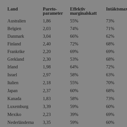
Land
Pareto-
Effektiv
Intäktsmax
parameter
marginalskatt
Australien
1,86
55%
73%
Belgien
2,03
74%
71%
Danmark
3,04
66%
62%
Finland
2,40
72%
68%
Frankrike
2,20
69%
69%
Grekland
2,30
53%
68%
Irland
1,98
64%
72%
Israel
2,97
58%
63%
Italien
2,18
55%
70%
Japan
2,37
60%
68%
Kanada
1,83
58%
73%
Luxemburg
3,39
59%
60%
Mexiko
2,23
39%
69%
Nederländerna
3,35
59%
60%