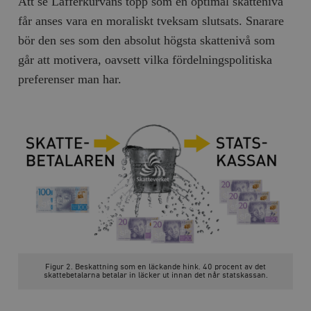
Att se Lafferkurvans topp som en optimal skattenivå
får anses vara en moraliskt tveksam slutsats. Snarare
bör den ses som den absolut högsta skattenivå som
går att motivera, oavsett vilka fördelningspolitiska
preferenser man har.
Figur 2. Beskattning som en läckande hink. 40 procent av det
skattebetalarna betalar in läcker ut innan det når statskassan.