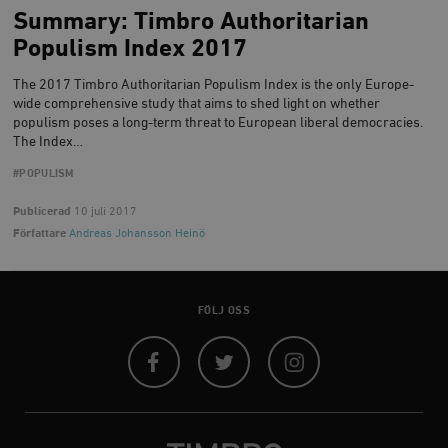
Summary: Timbro Authoritarian
Populism Index 2017
The 2017 Timbro Authoritarian Populism Index is the only Europe-
wide comprehensive study that aims to shed light on whether
populism poses a long-term threat to European liberal democracies.
_hjAbsoluteSessionInProgress
Hotjar Ltd
The Index…
.timbro.se
m
#POPULISM
Publicerad
10 juli 2017
Författare
Andreas Johansson Heinö
FÖLJ OSS
__cf_bm
Cloudflare
Inc.
m
.vimeo.com
Facebook
Twitter
Instagram