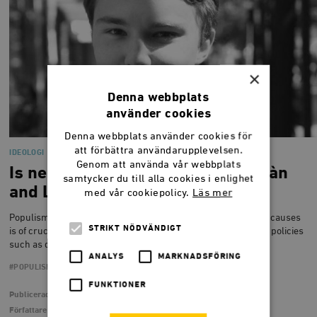
×
Denna webbplats
använder cookies
Denna webbplats använder cookies för
att förbättra användarupplevelsen.
IDEOLOGI
Genom att använda vår webbplats
Is neoliberalism to blame for Orbàn
samtycker du till alla cookies i enlighet
and Le Pen?
med vår cookiepolicy.
Läs mer
Populism is on the rise, especially in Europe. Determining the causes
STRIKT NÖDVÄNDIGT
is of crucial political importance. Some claim that ”neoliberal” policies
such as deregulation and free trade have contributed to…
ANALYS
MARKNADSFÖRING
#POPULISM
FUNKTIONER
Publicerad
1 mars 2018
Författare
Alexander Fritz Englund