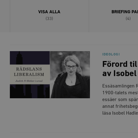
VISA ALLA
BRIEFING PA
(33)
(4)
IDEOLOGI
Förord ti
av Isobe
Essäsamlingen Rä
1900-talets mest
essäer som spänn
annat frihetsbeg
läsa Isobel Hadl