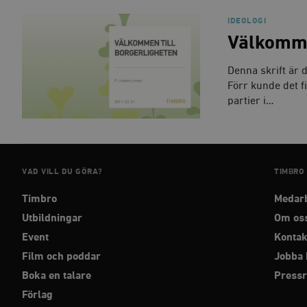
IDEOLOGI
_hjAbsoluteSessionInPr
Välkomme
__cf_bm
Denna skrift är 
Förr kunde det fi
partier i…
Namn
Namn
_ga
YSC
VAD VILL DU GÖRA?
TIMBRO
Timbro
Medar
VISITOR_INFO1_LIVE
Utbildningar
Om os
Event
Kontak
_gid
mailchimp_landing_site
Film och poddar
Jobba 
__cf_bm
Boka en talare
Press
_gat_UA-19195086-1
Förlag
_fbp