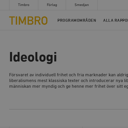
Timbro
Förlag
Smedjan
Timbro
PROGRAMOMRÅDEN
ALLA RAPPO
Ideologi
Försvaret av individuell frihet och fria marknader kan aldr
liberalismens mest klassiska texter och introducerar nya lib
människan mer myndig och ge henne mer frihet över sitt ege