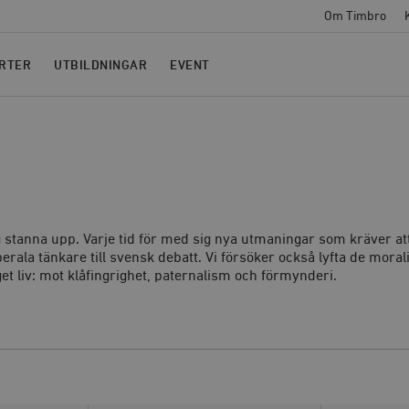
Om Timbro
RTER
UTBILDNINGAR
EVENT
ig stanna upp. Varje tid för med sig nya utmaningar som kräver a
erala tänkare till svensk debatt. Vi försöker också lyfta de mora
t liv: mot klåfingrighet, paternalism och förmynderi.