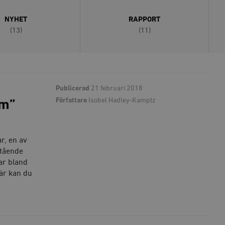
NYHET
RAPPORT
(13)
(11)
Publicerad
21 februari 2018
Författare
Isobel Hadley-Kamptz
sm”
r, en av
stående
ar bland
är kan du