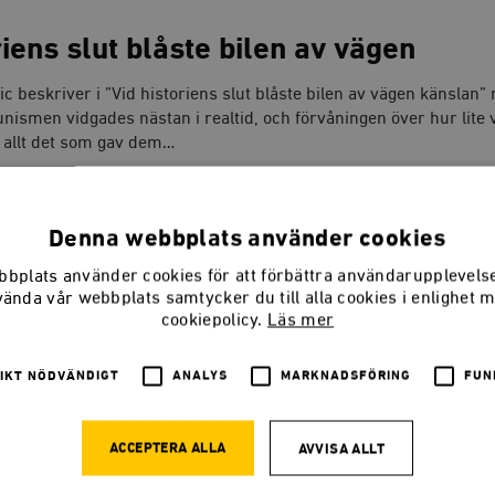
riens slut blåste bilen av vägen
c beskriver i ”Vid historiens slut blåste bilen av vägen känslan” 
ismen vidgades nästan i realtid, och förvåningen över hur lite 
 allt det som gav dem…
Denna webbplats använder cookies
 år av tålamod
bplats använder cookies för att förbättra användarupplevel
vända vår webbplats samtycker du till alla cookies i enlighet 
cookiepolicy.
Läs mer
nar i ”Tjugofem år av tålamod” för de nyutopiska rörelser som vin
å den politiska dagordningen, och som hatar den pågående inkre
ion som…
IKT NÖDVÄNDIGT
ANALYS
MARKNADSFÖRING
FUN
ACCEPTERA ALLA
AVVISA ALLT