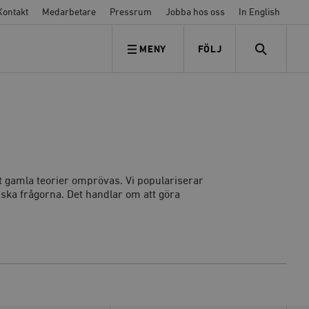
Kontakt
Medarbetare
Pressrum
Jobba hos oss
In English
MENY
FÖLJ
FÖLJ OSS
SEARCH
tt gamla teorier omprövas.
Vi populariserar
liska frågorna. Det handlar om att göra