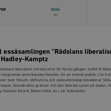
PER
ESSÄ
(6)
ll essäsamlingen ”Rädslans liberali
l Hadley-Kamptz
dslans liberalism introducerar för första gången Judith N Shkla
 tongivande amerikanska filosofer, för en svensk publik. I tio fri
er över filosofi, idéhistoria och statsvetenskap dissekerar Shkl
reppet, demokratins gränser och den liberala synen på staten. H
ey-Kamptz förord. Boken hittar du i vår bokhandel.