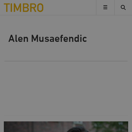
Timbro
MENY
TILLBAKA
Alen Musaefendic