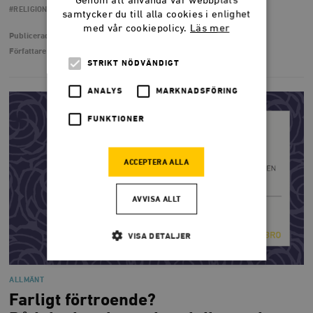
Genom att använda vår webbplats
#RELIGION
samtycker du till alla cookies i enlighet
med vår cookiepolicy.
Läs mer
Publicerad
5 april 2017
Författare
Alen Musaefendic
STRIKT NÖDVÄNDIGT
ANALYS
MARKNADSFÖRING
FUNKTIONER
ACCEPTERA ALLA
AVVISA ALLT
VISA DETALJER
ALLMÄNT
Strikt nödvändigt
Analys
Farligt förtroende?
Marknadsföring
Funktioner