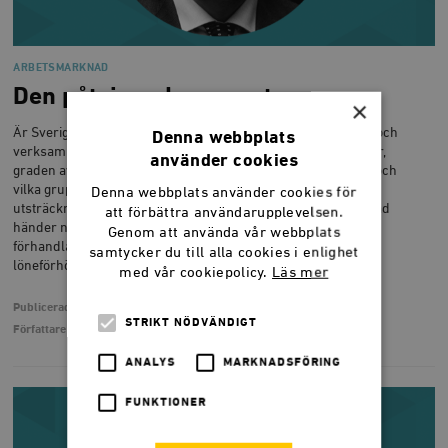
ARBETSMARKNAD
Den påtvingade semestern
×
Är Sveriges semesterlag förlegad? Dennis Avorin, analytiker och
Denna webbplats
verksam inom EU, har gått igenom semesterlagens olika delar,
använder cookies
graden av inkomstbortfall för varje lagstadgad semesterdag och
vilka grupper som egentligen omfattas av lagen. I vilken
Denna webbplats använder cookies för
utsträckning utnyttjar svenskarna egentligen sin semester, vad
att förbättra användarupplevelsen.
händer när dagar brinner inne och borde det vara lagligt att
Genom att använda vår webbplats
förhandla bort ledighet mot arbetstidsförkortning eller
samtycker du till alla cookies i enlighet
löneförhöjning?
med vår cookiepolicy.
Läs mer
Publicerad
2 oktober 2017
STRIKT NÖDVÄNDIGT
Författare
Dennis Avorin
ANALYS
MARKNADSFÖRING
FUNKTIONER