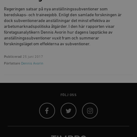
Regeringen satsar på nya anställningssubventioner som
beredskaps- och traineejobb. Enligt den samlade forskningen är
dock subventionerade anställningar det minst effektiva av
arbetsmarknadspolitiska åtgärder. I den här rapporten visar
företagsanalytikern Dennis Avorin hur dagens lapptäcke av
anställningssubventioner vuxit fram och summerar
_hjAbsoluteSessionInProgress
Hotjar Ltd
forskningsläget om effekterna av subventioner.
.timbro.se
m
Publicerad
25 juni 2017
Författare
Dennis Avorin
FÖLJ OSS
__cf_bm
Cloudflare
Inc.
m
.vimeo.com
Facebook
Twitter
Instagram