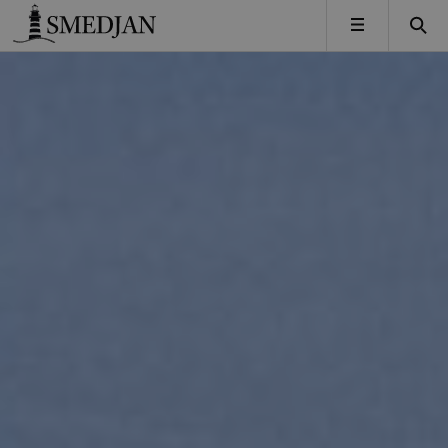
Timbro
MENY