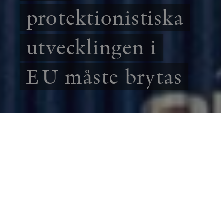
protektionistiska
utvecklingen i
EU måste brytas
SAMHÄLLE
ESSÄ
När Sverige tar över EU-ordförandeskapet
måste den protektionism som fått breda ut sig
bytas ut mot ett fokus på frihandel,
konkurrens och tillväxt. Endast så kan Europa
bli starkare, skriver Tomas Tobé.